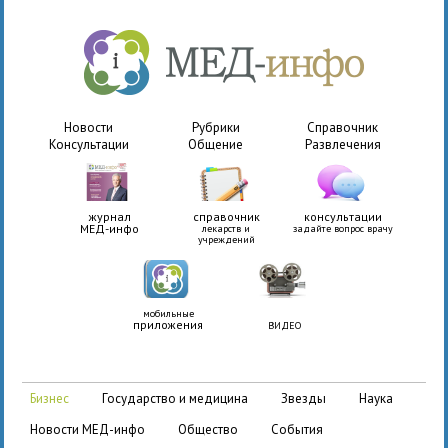
Новости
Рубрики
Справочник
Консультации
Общение
Развлечения
журнал
справочник
консультации
МЕД-инфо
лекарств и
задайте вопрос врачу
учреждений
мобильные
приложения
ВИДЕО
бизнес
государство и медицина
звезды
наука
новости МЕД-инфо
общество
события