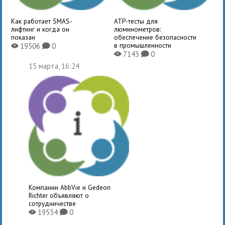
Как работает SMAS-
ATP-тесты для
лифтинг и когда он
люминометров:
показан
обеспечение безопасности
в промышленности
19506
0
X
K
7143
0
X
K
15 марта, 16:24
Компании AbbVie и Gedeon
Richter объявляют о
сотрудничестве
19534
0
X
K