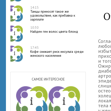
14:15
Танцы приносят такое же
О
удовольствие, как прибавка к
зарплате
10:30
Найден ген волос цвета блонд
Согла
любой
17:45
избыт
Кофе снижает риск инсульта среди
прихо
женского населения
и тог
Ожире
диабе
артро
САМОЕ ИНТЕРЕСНОЕ
эпиде
слишк
остео
холец
локал
тела 
у жен