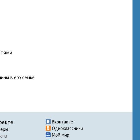
стями
чины в его семье
оекте
Вконтакте
Одноклассники
неры
Мой мир
акты