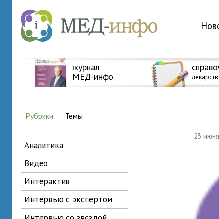
Нов
журнал
справо
МЕД-инфо
лекарств
Рубрики
Темы
23 июн
аналитика
видео
интерактив
интервью с экспертом
интервью со звездой