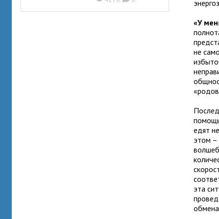
энерго
«У мен
полнот
предст
не само
избыточ
неправ
общнос
«родов
Послед
помощь,
едят н
этом – 
волшеб
количе
скорос
соотве
эта си
провед
обмена