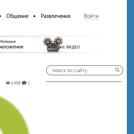
Общение
Развлечения
Войти
бильные
риложения
ВИДЕО
6498
1
X
K