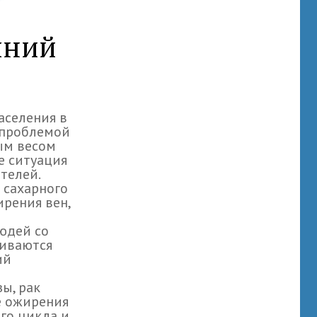
шний
аселения в
 проблемой
ным весом
е ситуация
телей.
 сахарного
ирения вен,
юдей со
виваются
ий
ы, рак
е ожирения
го цикла и