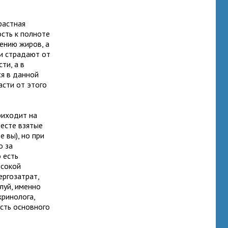
растная
сть к полноте
ению жиров, а
ьи страдают от
ти, а в
я в данной
асти от этого
приходит на
месте взятые
 вы), но при
о за
 есть
ысокой
ергозатрат,
луй, именно
кринолога,
сть основного