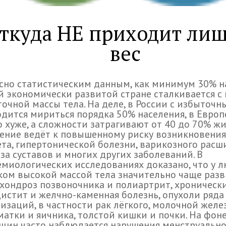
ткуда НЕ приходит ли
вес
сно статистическим данным, как минимум 30% н
 экономически развитой стране сталкивается с
очной массы тела. На деле, в России с избыточ
дится мириться порядка 50% населения, в Европ
о хуже, а сложности затрагивают от 40 до 70% жи
ние ведёт к повышенному риску возникновения
та, гипертонической болезни, варикозного расш
за суставов и многих других заболеваний. В
миологических исследованиях доказано, что у л
ом высокой массой тела значительно чаще раз
хондроз позвоночника и полиартрит, хроническ
истит и желчно-каменная болезнь, опухоли ряда
изаций, в частности рак лёгкого, молочной желез
матки и яичника, толстой кишки и почки. На фон
щин часто наблюдается нарушения менструально