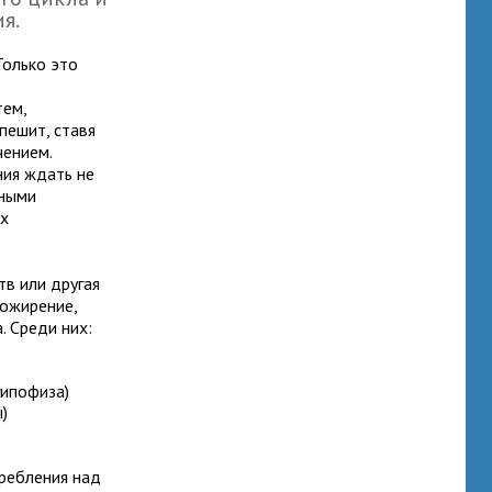
я.
Только это
тем,
пешит, ставя
чением.
ния ждать не
жными
их
тв или другая
 ожирение,
. Среди них:
гипофиза)
)
ребления над