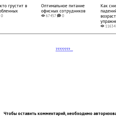
 кто грустит в
Оптимальное питание
Как сни
юбленных
офисных сотрудников
падени
возраст
0
67457
0
X
K
упражн
1163
X
????????...
Чтобы оставить комментарий, необходимо авторизов