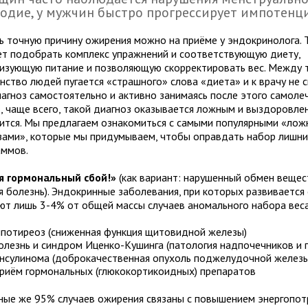
одие, у мужчин быстро прогрессирует импотенци
ь точную причину ожирения можно на приёме у эндокринолога. 
т подобрать комплекс упражнений и соответствующую диету,
изующую питание и позволяющую скорректировать вес. Между 
нство людей пугается «страшного» слова «диета» и к врачу не с
иагноз самостоятельно и активно занимаясь после этого самоле
, чаще всего, такой диагноз оказывается ложным и выздоровле
ится. Мы предлагаем ознакомиться с самыми популярными «ло
зами», которые мы придумываем, чтобы оправдать набор лишн
аммов.
я гормональный сбой!»
(как вариант: нарушенный обмен вещес
я болезнь). Эндокринные заболевания, при которых развивается
ют лишь 3-4% от общей массы случаев аномального набора веса
ипотиреоз (сниженная функция щитовидной железы)
олезнь и синдром Иценко-Кушинга (патология надпочечников и 
нсулинома (доброкачественная опухоль поджелудочной железы
риём гормональных (глюкокортикоидных) препаратов
ные же 95% случаев ожирения связаны с повышением энергопот