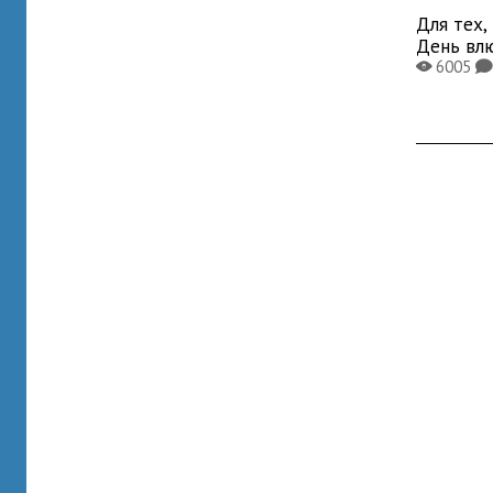
Для тех,
День вл
6005
X
K