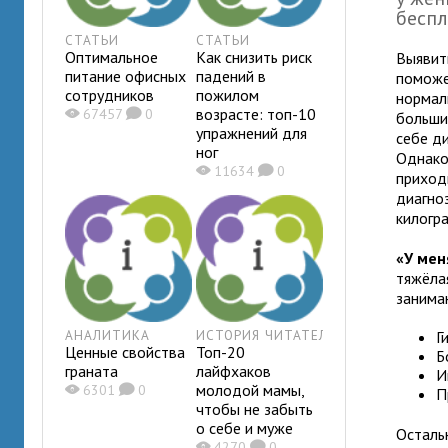
беспл
СТАТЬИ
СТАТЬИ
Оптимальное
Как снизить риск
Выявит
питание офисных
падений в
поможе
сотрудников
пожилом
нормал
возрасте: топ-10
X
67457
K
0
больши
упражнений для
себе д
ног
Однако
X
11634
K
0
приход
диагно
килогр
«У мен
тяжёла
занима
АНАЛИТИКА
ИСТОРИЯ ЧИТАТЕЛЯ
Г
Ценные свойства
Топ-20
Б
граната
лайфхаков
И
молодой мамы,
X
6301
K
0
П
чтобы не забыть
о себе и муже
Осталь
X
4270
K
0