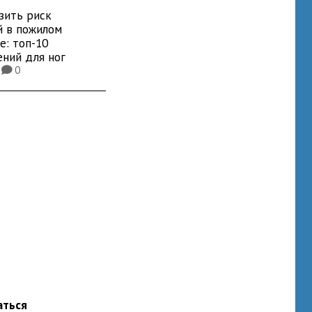
зить риск
й в пожилом
е: топ-10
ений для ног
4
0
K
аться