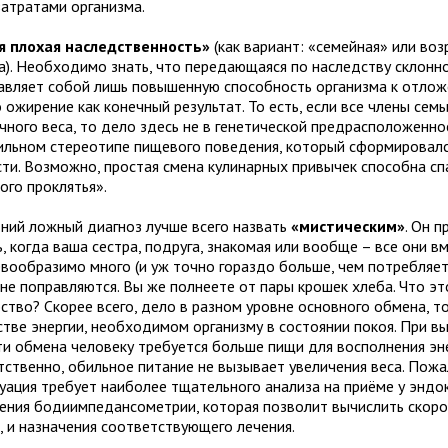
затратами организма.
я плохая наследственность»
(как вариант: «семейная» или воз
а). Необходимо знать, что передающаяся по наследству склонно
авляет собой лишь повышенную способность организма к отлож
 ожирение как конечный результат. То есть, если все члены сем
ного веса, то дело здесь не в генетической предрасположеннос
ильном стереотипе пищевого поведения, который сформировалс
ти. Возможно, простая смена кулинарных привычек способна сп
ого проклятья».
ний ложный диагноз лучше всего назвать
«мистическим»
. Он 
 когда ваша сестра, подруга, знакомая или вообще – все они в
евообразимо много (и уж точно гораздо больше, чем потребляете
не поправляются. Вы же полнеете от пары крошек хлеба. Что эт
ство? Скорее всего, дело в разном уровне основного обмена, то
стве энергии, необходимом организму в состоянии покоя. При в
ти обмена человеку требуется больше пищи для восполнения эн
тственно, обильное питание не вызывает увеличения веса. Пожа
туация требует наиболее тщательного анализа на приёме у эндо
ения бодиимпедансометрии, которая позволит вычислить скоро
, и назначения соответствующего лечения.