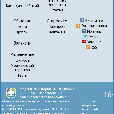
Интервью с
экспертом
Календарь событий
Статьи
Общение
О проекте
Вконтакте
Одноклассники
Блоги
Партнеры
Мой мир
Группы
Контакты
Twitter
Youtube
Вакансии
RSS
Развлечение
Конкурсы
Медицинский
гороскоп
Тесты
Медицинский портал «МЕД-инфо» ©
16
2011—2026. Использование
материалов сайта возможно с
обязательным указанием ссылки на главную
По общим
страницу сайта.
вопросам:
MED-INFO.RU. Сетевое издание MED-INFO.RU
info@med-
зарегистрировано Федеральной службой по
info.ru