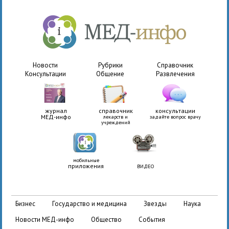
Новости
Рубрики
Справочник
Консультации
Общение
Развлечения
журнал
справочник
консультации
МЕД-инфо
лекарств и
задайте вопрос врачу
учреждений
мобильные
приложения
ВИДЕО
бизнес
государство и медицина
звезды
наука
новости МЕД-инфо
общество
события