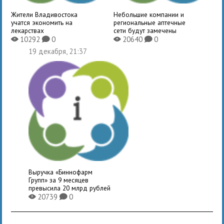
Жители Владивостока
Небольшие компании и
учатся экономить на
региональные аптечные
лекарствах
сети будут замечены
10292
0
20640
0
X
K
X
K
19 декабря, 21:37
Выручка «Биннофарм
Групп» за 9 месяцев
превысила 20 млрд рублей
20739
0
X
K