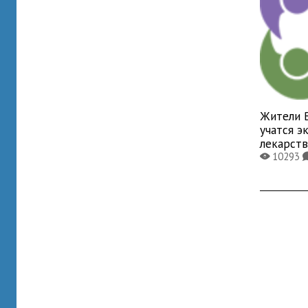
Жители 
учатся э
лекарств
10293
X