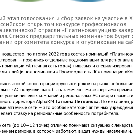
й этап голосования и сбор заявок на участие в XX
оссийском открытом конкурсе профессионалов
цевтической отрасли «Платиновая унция» заве
ля. Список предварительных номинантов будет 
ании оргкомитета конкурса и опубликован на са
 новшество: по итогам 2022 года состав номинаций «Платинов
ктирован — появились отдельные подноминации для региональн
(в номинации «Аптечная сеть года»), нишевых и специализирован
одителей (в подноминации «Производитель ЛС» номинации «Ком
виях высокой концентрации крупных игроков на рынке небольшие
альные АС получили шанс быть замеченными экспертами премии.
ть успехи нишевых компаний и региональных АС говорит замест
льного директора AlphaRM
Татьяна Литвинова.
По ее словам, 
ные аптечные сети — это особая категория аптечных учреждений
делает ставку на региональные особенности потребителя.
 сети (до 10—12 точек) отлично понимают ситуацию с лекарст
чением региона, в котором работают, видят нужды населения и,