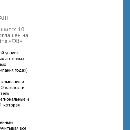
III
ршится 10
оглашен на
йте «ФВ».
ой унции»
ых аптечных
ных
пания года»).
 компании и
 О важности
итель
региональные и
, которая
венным
 учитывая все