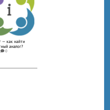
 — как найти
тный аналог?
9
0
K