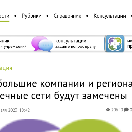
ости
Рубрики
Справочник
Консультации
чник
консультации
мо
п
 и учреждений
задайте вопрос врачу
мация
большие компании и регион
ечные сети будут замечены
20640
раля 2023, 18:42
X
K