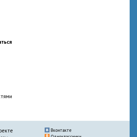
аться
стями
оекте
Вконтакте
Одноклассники