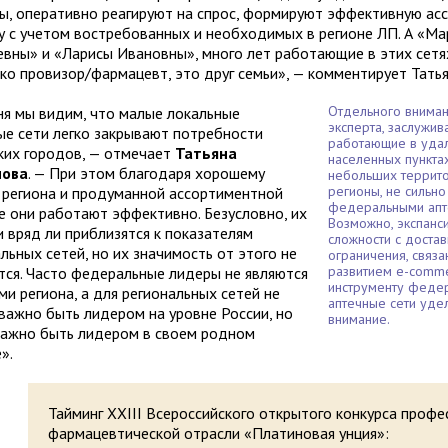
ы, оперативно реагируют на спрос, формируют эффективную ас
у с учетом востребованных и необходимых в регионе ЛП. А «Ма
евны» и «Ларисы Ивановны», много лет работающие в этих сетях
ько провизор/фармацевт, это друг семьи», — комментирует Тать
Отдельного вниман
ня мы видим, что малые локальные
эксперта, заслужив
ые сети легко закрывают потребности
работающие в уда
ких городов, — отмечает
Татьяна
населенных пункта
нова
. — При этом благодаря хорошему
небольших террито
регионы, не сильн
 региона и продуманной ассортиментной
федеральными апт
е они работают эффективно. Безусловно, их
Возможно, экспанс
и вряд ли приблизятся к показателям
сложности с достав
льных сетей, но их значимость от этого не
ограничения, связа
развитием e-comm
тся. Часто федеральные лидеры не являются
инструменту феде
и региона, а для региональных сетей не
аптечные сети уд
 важно быть лидером на уровне России, но
внимание.
важно быть лидером в своем родном
е».
Тайминг XXIII Всероссийского открытого конкурса проф
фармацевтической отрасли «Платиновая унция»: