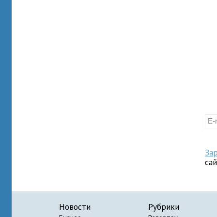
За
са
Новости
Рубрики