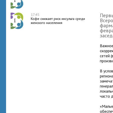
Первы
17:45
Кофе снижает риск инсульта среди
Всер
женского населения
фарма
февра
засед
Важное
скорре
сетей 
произв
В усло
регион
замеча
генера
локаль
часто 
«Малые
обеспе