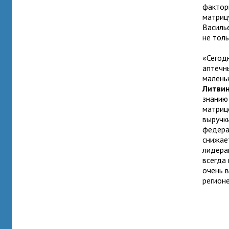
фактор
матриц
Василь
не тол
«Сегод
аптечн
малень
Литви
знанию
матриц
выручк
федера
снижае
лидерам
всегда
очень 
регион