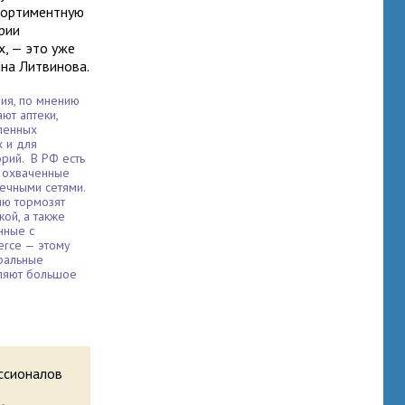
сортиментную
рии
, — это уже
яна Литвинова.
ия, по мнению
ают аптеки,
ленных
х и для
рий. В РФ есть
о охваченные
ечными сетями.
ию тормозят
кой, а также
нные с
erce — этому
ральные
еляют большое
ессионалов