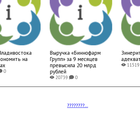
Владивостока
Выручка «Биннофарм
Зинерит
кономить на
Групп» за 9 месяцев
адеква
ах
превысила 20 млрд
1151
X
рублей
0
K
20739
0
X
K
????????...