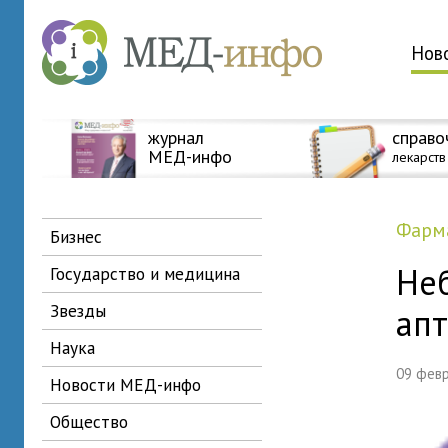
Нов
журнал
справо
МЕД-инфо
лекарств
фар
бизнес
Не
государство и медицина
звезды
апт
наука
09 фев
новости МЕД-инфо
общество