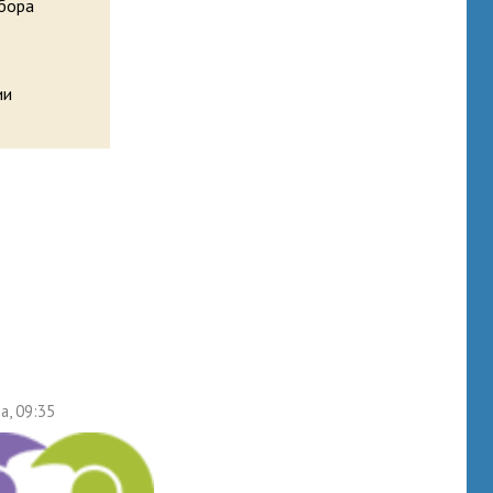
сбора
ии
а, 09:35