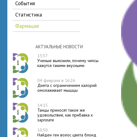
события
статистика
фармация
АКТУАЛЬНЫЕ НОВОСТИ
15:37
Ученые выяснили, почему чипсы
кажутся такими вкусными
04 февраля в 16:26
Диета с ограничением калорий
омолаживает мышцы
14:15
Танцы приносят такое же
удовольствие, как прибавка к
зарплате
10:30
Найден ген волос цвета блонд