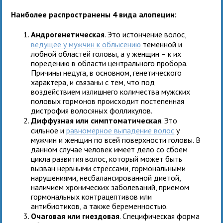
Наиболее распространены 4 вида алопеции:
Андрогенетическая
. Это истончение волос,
ведущее у мужчин к облысению
теменной и
лобной областей головы, а у женщин – к их
поредению в области центрального пробора.
Причины недуга, в основном, генетического
характера, и связаны с тем, что под
воздействием излишнего количества мужских
половых гормонов происходит постепенная
дистрофия волосяных фолликулов.
Диффузная или симптоматическая
. Это
сильное и
равномерное выпадение волос
у
мужчин и женщин по всей поверхности головы. В
данном случае человек имеет дело со сбоем
цикла развития волос, который может быть
вызван нервными стрессами, гормональными
нарушениями, несбалансированной диетой,
наличием хронических заболеваний, приемом
гормональных контрацептивов или
антибиотиков, а также беременностью.
Очаговая или гнездовая
. Специфическая форма