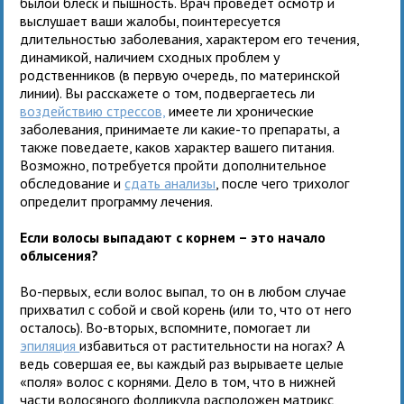
былой блеск и пышность. Врач проведет осмотр и
выслушает ваши жалобы, поинтересуется
длительностью заболевания, характером его течения,
динамикой, наличием сходных проблем у
родственников (в первую очередь, по материнской
линии). Вы расскажете о том, подвергаетесь ли
воздействию стрессов,
имеете ли хронические
заболевания, принимаете ли какие-то препараты, а
также поведаете, каков характер вашего питания.
Возможно, потребуется пройти дополнительное
обследование и
сдать анализы
, после чего трихолог
определит программу лечения.
Если волосы выпадают с корнем – это начало
облысения?
Во-первых, если волос выпал, то он в любом случае
прихватил с собой и свой корень (или то, что от него
осталось). Во-вторых, вспомните, помогает ли
эпиляция
избавиться от растительности на ногах? А
ведь совершая ее, вы каждый раз вырываете целые
«поля» волос с корнями. Дело в том, что в нижней
части волосяного фолликула расположен матрикс,