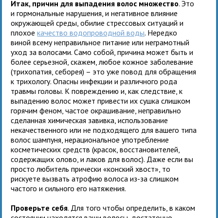
Итак, причин для выпадения волос множество
. Это
и гормональные нарушения, и негативное влияние
окружающей среды, обилие стрессовых ситуаций и
плохое
качество водопроводной воды
. Нередко
виной всему неправильное питание или неграмотный
уход за волосами. Само собой, причина может быть и
более серьезной, скажем, любое кожное заболевание
(трихопатия, себорея) – это уже повод для обращения
к трихологу. Опасны инфекции и различного рода
травмы головы. К повреждению и, как следствие, к
выпадению волос может привести их сушка слишком
горячим феном, частое окрашивание, неправильно
сделанная химическая завивка, использование
некачественного или не подходящего для вашего типа
волос шампуня, нерациональное употребление
косметических средств (красок, восстановителей,
содержащих олово, и лаков для волос). Даже если вы
просто любитель прически «конский хвост», то
рискуете вызвать атрофию волоса из-за слишком
частого и сильного его натяжения.
Проверьте себя
. Для того чтобы определить, в каком
состоянии находятся ваши волосы, достаточно