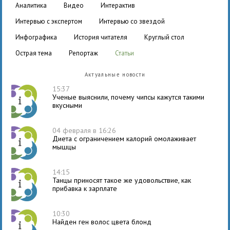
аналитика
видео
интерактив
интервью с экспертом
интервью со звездой
инфографика
история читателя
круглый стол
острая тема
репортаж
статьи
Актуальные новости
15:37
Ученые выяснили, почему чипсы кажутся такими
вкусными
04 февраля в 16:26
Диета с ограничением калорий омолаживает
мышцы
14:15
Танцы приносят такое же удовольствие, как
прибавка к зарплате
10:30
Найден ген волос цвета блонд