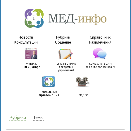
Новости
Рубрики
Справочник
Консультации
Общение
Развлечения
журнал
справочник
консультации
МЕД-инфо
лекарств и
задайте вопрос врачу
учреждений
мобильные
приложения
ВИДЕО
Рубрики
Темы