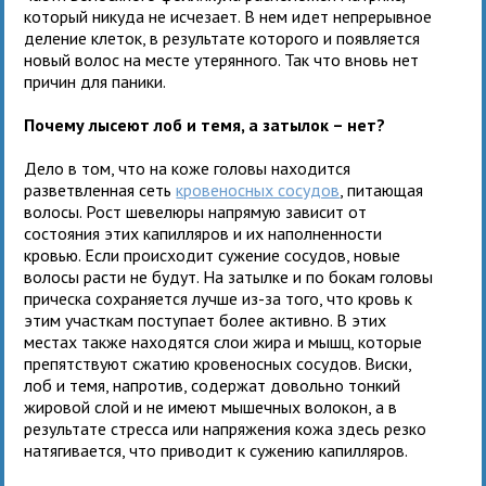
который никуда не исчезает. В нем идет непрерывное
деление клеток, в результате которого и появляется
новый волос на месте утерянного. Так что вновь нет
причин для паники.
Почему лысеют лоб и темя, а затылок – нет?
Дело в том, что на коже головы находится
разветвленная сеть
кровеносных сосудов
, питающая
волосы. Рост шевелюры напрямую зависит от
состояния этих капилляров и их наполненности
кровью. Если происходит сужение сосудов, новые
волосы расти не будут. На затылке и по бокам головы
прическа сохраняется лучше из-за того, что кровь к
этим участкам поступает более активно. В этих
местах также находятся слои жира и мышц, которые
препятствуют сжатию кровеносных сосудов. Виски,
лоб и темя, напротив, содержат довольно тонкий
жировой слой и не имеют мышечных волокон, а в
результате стресса или напряжения кожа здесь резко
натягивается, что приводит к сужению капилляров.