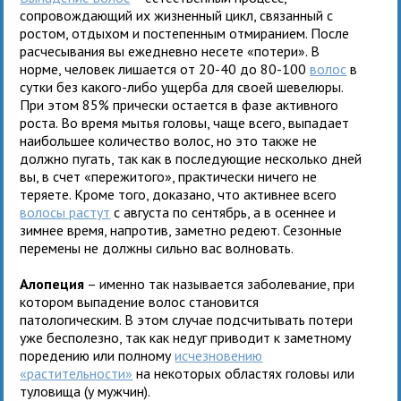
сопровождающий их жизненный цикл, связанный с
ростом, отдыхом и постепенным отмиранием. После
расчесывания вы ежедневно несете «потери». В
норме, человек лишается от 20-40 до 80-100
волос
в
сутки без какого-либо ущерба для своей шевелюры.
При этом 85% прически остается в фазе активного
роста. Во время мытья головы, чаще всего, выпадает
наибольшее количество волос, но это также не
должно пугать, так как в последующие несколько дней
вы, в счет «пережитого», практически ничего не
теряете. Кроме того, доказано, что активнее всего
волосы растут
с августа по сентябрь, а в осеннее и
зимнее время, напротив, заметно редеют. Сезонные
перемены не должны сильно вас волновать.
Алопеция
– именно так называется заболевание, при
котором выпадение волос становится
патологическим. В этом случае подсчитывать потери
уже бесполезно, так как недуг приводит к заметному
поредению или полному
исчезновению
«растительности»
на некоторых областях головы или
туловища (у мужчин).