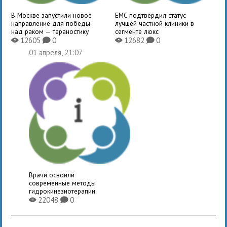
В Москве запустили новое
EMC подтвердил статус
направление для победы
лучшей частной клиники в
над раком — тераностику
сегменте люкс
12605
0
12682
0
X
K
X
K
01 апреля, 21:07
Врачи освоили
современные методы
гидрокинезиотерапии
22048
0
X
K