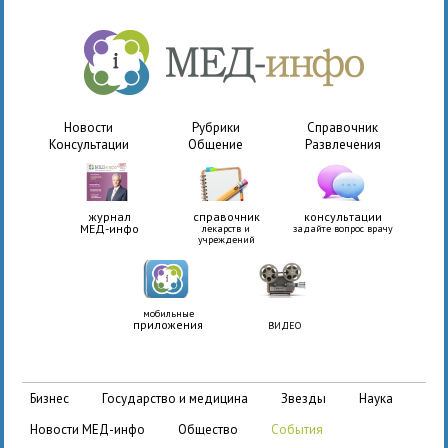
Новости
Рубрики
Справочник
Консультации
Общение
Развлечения
журнал
справочник
консультации
МЕД-инфо
лекарств и
задайте вопрос врачу
учреждений
мобильные
приложения
ВИДЕО
бизнес
государство и медицина
звезды
наука
новости МЕД-инфо
общество
события