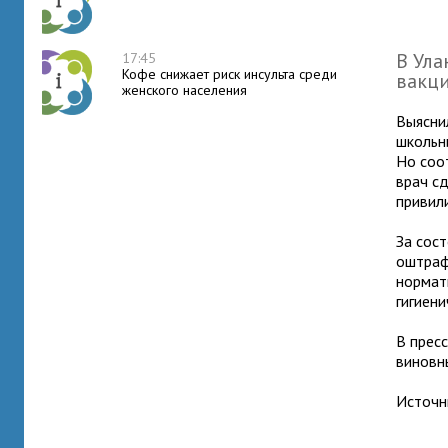
В Ула
17:45
Кофе снижает риск инсульта среди
вакци
женского населения
Выясни
школьн
Но соо
врач с
привили
За сос
оштраф
нормат
гигиен
В прес
виновн
Источни