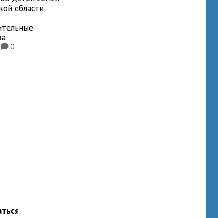
кой области
ительные
ва
1
0
K
аться