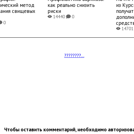
тический метод
как реально снизить
из Курс
вания свищевых
риски
получат
дополн
14440
0
X
K
средст
0
K
1470
X
????????...
Чтобы оставить комментарий, необходимо авторизов