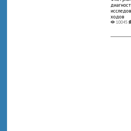
диагнос
исследо
ходов
10045
X