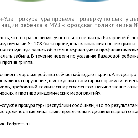
н-Удэ прокуратура провела проверку по факту д
нации ребенка в МУЗ «Городская поликлиника №
лось, что по разрешению участкового педиатра Базаровой 6-ле
ику гимназии № 108 была проведена вакцинация против гриппа.
тветствующую запись об этом в журнал учета профилактически
делать забыла. В течение недели по указанию Базаровой ребенк
 против гриппа.
тоянием здоровья ребенка сейчас наблюдают врачи. А педиатра
овали «за нарушение действующих санитарных правил и гигиен
ивов, требований технических регламентов, невыполнение сани
ических и противоэпидемических мероприятий».
с-службе прокуратуры республики сообщили, что по результатам
ые должностные лица также привлечены к дисциплинарной отве
к: fedpress.ru