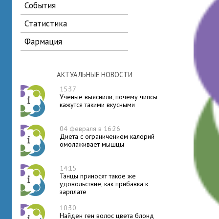
события
статистика
фармация
АКТУАЛЬНЫЕ НОВОСТИ
15:37
Ученые выяснили, почему чипсы
кажутся такими вкусными
04 февраля в 16:26
Диета с ограничением калорий
омолаживает мышцы
14:15
Танцы приносят такое же
удовольствие, как прибавка к
зарплате
10:30
Найден ген волос цвета блонд