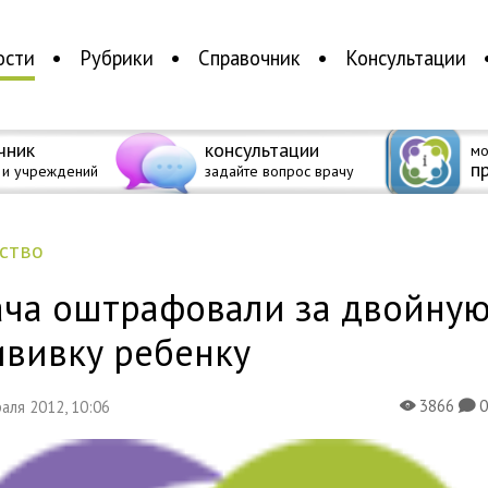
ости
Рубрики
Справочник
Консультации
чник
консультации
мо
п
 и учреждений
задайте вопрос врачу
ество
ача оштрафовали за двойну
ививку ребенку
3866
раля 2012, 10:06
X
K