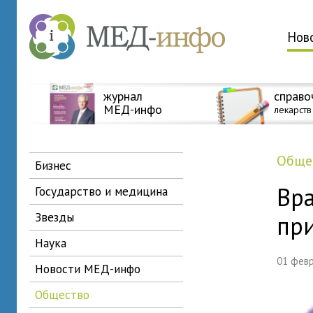
Нов
журнал
справо
МЕД-инфо
лекарств
общ
бизнес
Вр
государство и медицина
звезды
пр
наука
01 фев
новости МЕД-инфо
общество