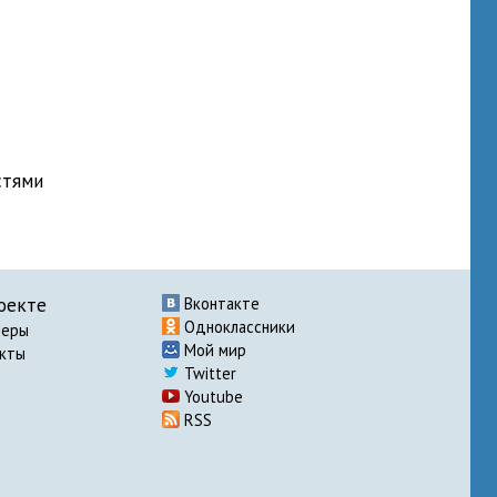
стями
оекте
Вконтакте
Одноклассники
неры
Мой мир
акты
Twitter
Youtube
RSS