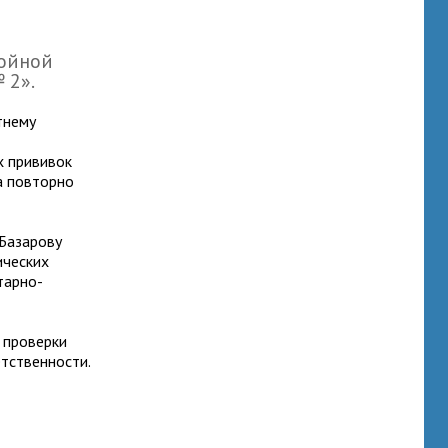
войной
 2».
тнему
х прививок
а повторно
 Базарову
ических
тарно-
 проверки
тственности.