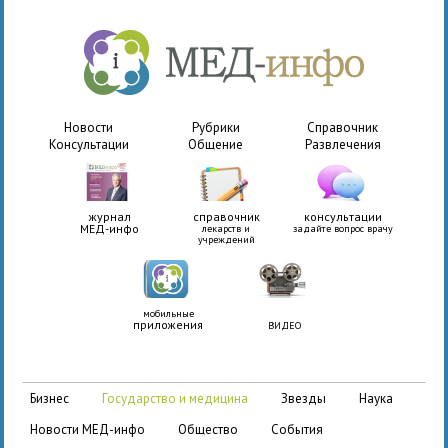
Новости
Рубрики
Справочник
Консультации
Общение
Развлечения
журнал
справочник
консультации
МЕД-инфо
лекарств и
задайте вопрос врачу
учреждений
мобильные
приложения
ВИДЕО
бизнес
государство и медицина
звезды
наука
новости МЕД-инфо
общество
события