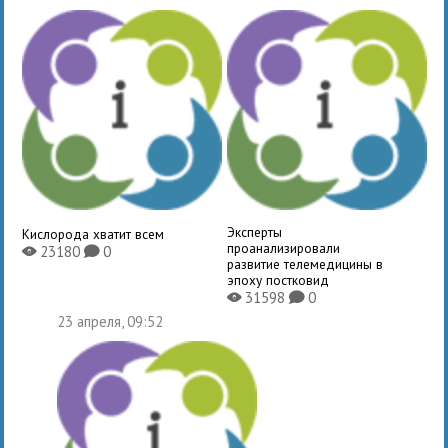
Эксперты
Кислорода хватит всем
проанализировали
23180
0
X
K
развитие телемедицины в
эпоху постковид
31598
0
X
K
23 апреля, 09:52