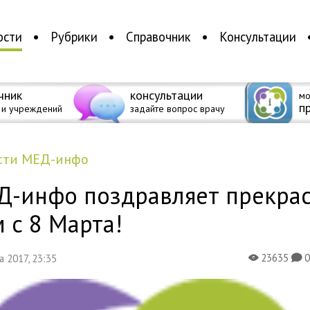
ости
Рубрики
Справочник
Консультации
чник
консультации
мо
п
 и учреждений
задайте вопрос врачу
ости МЕД-инфо
Д-инфо поздравляет прекра
 с 8 Марта!
23635
та 2017, 23:35
X
K