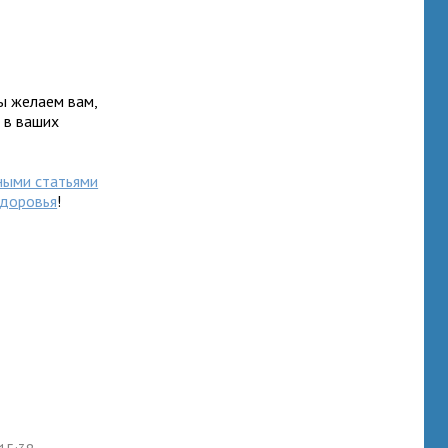
ы желаем вам,
ь в ваших
ными статьями
здоровья
!