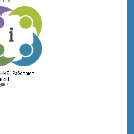
 15:38
ИЕ! Работают
ики!
7
3
K