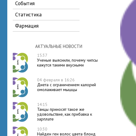
события
статистика
фармация
АКТУАЛЬНЫЕ НОВОСТИ
15:37
Ученые выяснили, почему чипсы
кажутся такими вкусными
04 февраля в 16:26
Диета с ограничением калорий
омолаживает мышцы
14:15
Танцы приносят такое же
удовольствие, как прибавка к
зарплате
10:30
Найден ген волос цвета блонд