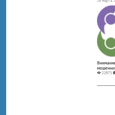
26 марта, 
Внимани
мошенни
22973
X