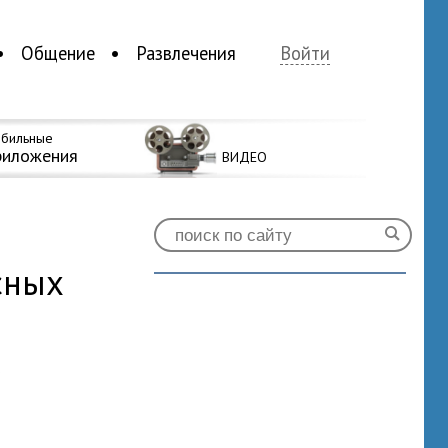
Общение
Развлечения
Войти
бильные
риложения
ВИДЕО
сных
0