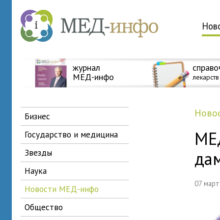
Нов
журнал
справо
МЕД-инфо
лекарств
нов
бизнес
МЕ
государство и медицина
звезды
дам
наука
07 мар
новости МЕД-инфо
общество