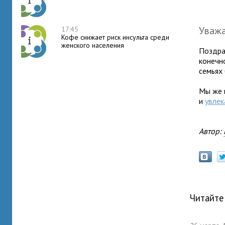
Уваж
17:45
Кофе снижает риск инсульта среди
женского населения
Поздра
конечно
семьях
Мы же 
и
увлек
Автор:
Читайте