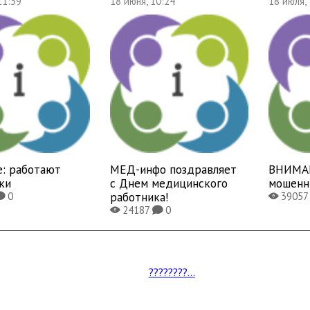
11:39
18 июня, 10:24
18 июля,
е: работают
МЕД-инфо поздравляет
ВНИМАН
ки
с Днем медицинского
мошенн
работника!
0
3905
K
X
24187
0
X
K
????????...