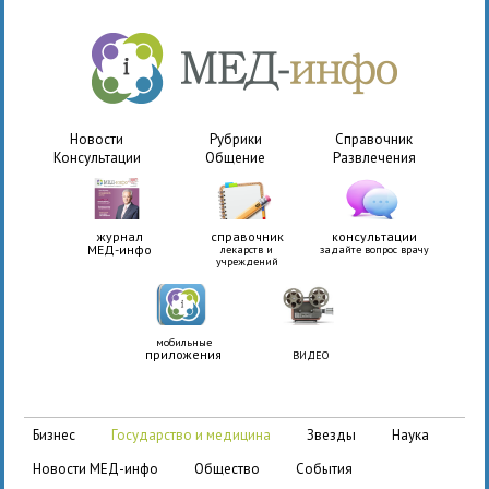
Новости
Рубрики
Справочник
Консультации
Общение
Развлечения
журнал
справочник
консультации
МЕД-инфо
лекарств и
задайте вопрос врачу
учреждений
мобильные
приложения
ВИДЕО
бизнес
государство и медицина
звезды
наука
новости МЕД-инфо
общество
события