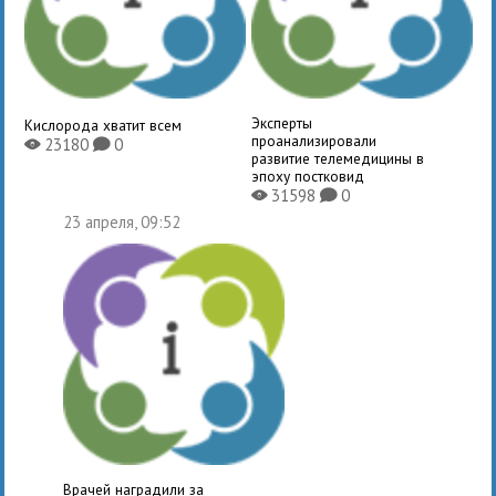
Эксперты
Кислорода хватит всем
проанализировали
23180
0
X
K
развитие телемедицины в
эпоху постковид
31598
0
X
K
23 апреля, 09:52
Врачей наградили за