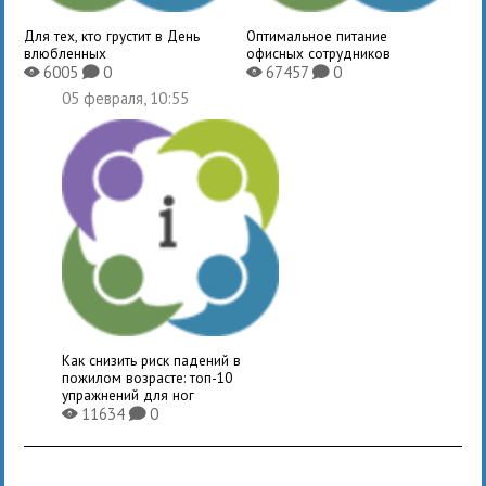
Для тех, кто грустит в День
Оптимальное питание
влюбленных
офисных сотрудников
6005
0
67457
0
X
K
X
K
05 февраля, 10:55
Как снизить риск падений в
пожилом возрасте: топ-10
упражнений для ног
11634
0
X
K