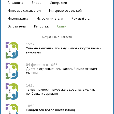
аналитика
видео
интерактив
интервью с экспертом
интервью со звездой
инфографика
история читателя
круглый стол
острая тема
репортаж
статьи
Актуальные новости
15:37
Ученые выяснили, почему чипсы кажутся такими
вкусными
04 февраля в 16:26
Диета с ограничением калорий омолаживает
мышцы
14:15
Танцы приносят такое же удовольствие, как
прибавка к зарплате
10:30
Найден ген волос цвета блонд