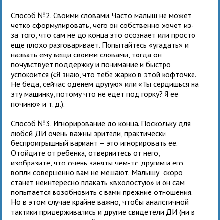
Способ №2.
Своими словами. Часто малыш не может
четко сформулировать, чего он собственно хочет из-
за того, что сам не до конца это осознает или просто
еще плохо разговаривает. Попытайтесь «угадать» и
назвать ему вещи своими словами, тогда он
почувствует поддержку и понимание и быстро
успокоится («Я знаю, что тебе жарко в этой кофточке.
Не беда, сейчас оденем другую» или «Ты сердишься на
эту машинку, потому что не едет под горку? Я ее
починю» и т. д.).
Способ №3.
Игнорирование до конца. Поскольку для
любой ДИ очень важны зрители, практически
беспроигрышный вариант – это игнорировать ее.
Отойдите от ребенка, отвернитесь от него,
изобразите, что очень заняты чем-то другим и его
вопли совершенно вам не мешают. Малышу скоро
станет неинтересно плакать «вхолостую» и он сам
попытается возобновить с вами прежние отношения.
Но в этом случае крайне важно, чтобы аналогичной
тактики придерживались и другие свидетели ДИ (ни в