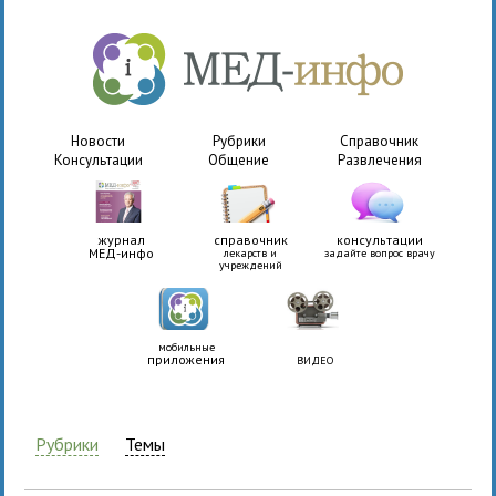
Новости
Рубрики
Справочник
Консультации
Общение
Развлечения
журнал
справочник
консультации
МЕД-инфо
лекарств и
задайте вопрос врачу
учреждений
мобильные
приложения
ВИДЕО
Рубрики
Темы