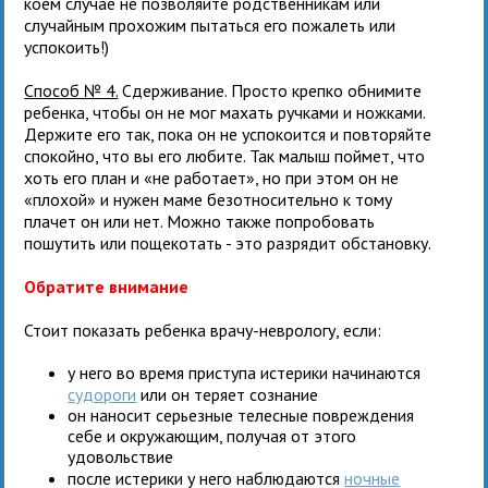
коем случае не позволяйте родственникам или
случайным прохожим пытаться его пожалеть или
успокоить!)
Способ № 4.
Сдерживание. Просто крепко обнимите
ребенка, чтобы он не мог махать ручками и ножками.
Держите его так, пока он не успокоится и повторяйте
спокойно, что вы его любите. Так малыш поймет, что
хоть его план и «не работает», но при этом он не
«плохой» и нужен маме безотносительно к тому
плачет он или нет. Можно также попробовать
пошутить или пощекотать - это разрядит обстановку.
Обратите внимание
Стоит показать ребенка врачу-неврологу, если:
у него во время приступа истерики начинаются
судороги
или он теряет сознание
он наносит серьезные телесные повреждения
себе и окружающим, получая от этого
удовольствие
после истерики у него наблюдаются
ночные