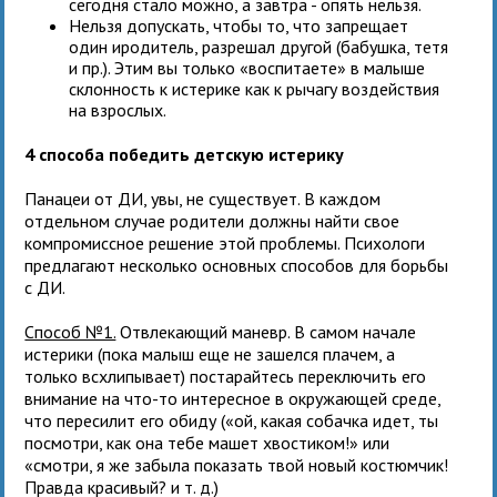
сегодня стало можно, а завтра - опять нельзя.
Нельзя допускать, чтобы то, что запрещает
один иродитель, разрешал другой (бабушка, тетя
и пр.). Этим вы только «воспитаете» в малыше
склонность к истерике как к рычагу воздействия
на взрослых.
4 способа победить детскую истерику
Панацеи от ДИ, увы, не существует. В каждом
отдельном случае родители должны найти свое
компромиссное решение этой проблемы. Психологи
предлагают несколько основных способов для борьбы
с ДИ.
Способ №1.
Отвлекающий маневр. В самом начале
истерики (пока малыш еще не зашелся плачем, а
только всхлипывает) постарайтесь переключить его
внимание на что-то интересное в окружающей среде,
что пересилит его обиду («ой, какая собачка идет, ты
посмотри, как она тебе машет хвостиком!» или
«смотри, я же забыла показать твой новый костюмчик!
Правда красивый? и т. д.)