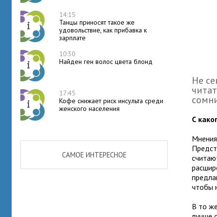
14:15
Танцы приносят такое же
удовольствие, как прибавка к
зарплате
10:30
Найден ген волос цвета блонд
Не се
читат
17:45
сомни
Кофе снижает риск инсульта среди
женского населения
С како
Мнения
Предст
САМОЕ ИНТЕРЕСНОЕ
считают
расшир
предла
чтобы 
В то ж
лучше 