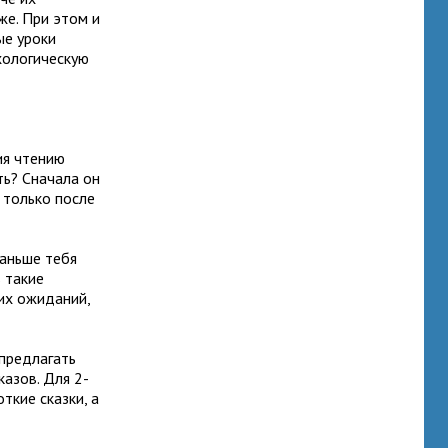
же. При этом и
ые уроки
хологическую
ия чтению
ть? Сначала он
 только после
раньше тебя
в такие
их ожиданий,
 предлагать
азов. Для 2-
ткие сказки, а