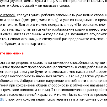
буквы (бублик, белка, бусы и т. д.). А затем предлагайте малышу 
аете кубик с буквой – он называет слова.
но второй,
следует учить ребенка запоминать уже целые слова, н
х и простых (дом, рот, мама и т. д.), а уже их складывать в пре
» в тексте. Для этого можно поиграть в игру «Потерялся котик»
.). Пусть малыш попытается найти изображение кошки в иллюстри
«Репка», листая страницы. А когда отыщет, похвалите его, покаж
остоит слово «кошка», и в следующий раз предложите отыскать 
по буквам, а не по картинке.
ите внимание
сли вы не уверены в своих педагогических способностях, лучше 
анятие проведет профессионал (воспитатель в саду, работник д
ентра и пр.), а вы уже будете продолжать «по накатанной дорож
ногда неспособность научиться читать – это не детское упрямст
аболевания. Избирательное нарушение способности к овладени
тения при сохранении общей способности к обучению называетс
от греч. слов «плохо» и «речь»). Это психологическое расстройс
осить наследственный характер. А может быть одним из прояв
ДВГ
, поэтому консультация психотерапевта в этом случае обяза