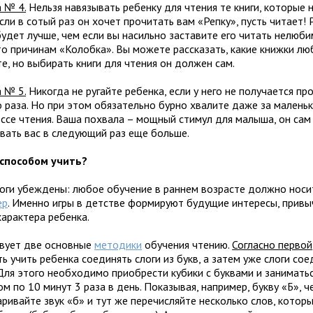
 № 4.
Нельзя навязывать ребенку для чтения те книги, которые н
ли в сотый раз он хочет прочитать вам «Репку», пусть читает! 
будет лучше, чем если вы насильно заставите его читать нелюби
то причинам «Колобка». Вы можете рассказать, какие книжки люб
е, но выбирать книги для чтения он должен сам.
 № 5.
Никогда не ругайте ребенка, если у него не получается про
о раза. Но при этом обязательно бурно хвалите даже за малень
ессе чтения. Ваша похвала – мощный стимул для малыша, он сам
вать вас в следующий раз еще больше.
способом учить?
оги убеждены: любое обучение в раннем возрасте должно нос
ер
. Именно игры в детстве формируют будущие интересы, привы
характера ребенка.
вует две основные
методики
обучения чтению.
Согласно первой
ь учить ребенка соединять слоги из букв, а затем уже слоги сое
 Для этого необходимо приобрести кубики с буквами и заниматьс
м по 10 минут 3 раза в день. Показывая, например, букву «Б», ч
аривайте звук «б» и тут же перечисляйте несколько слов, котор