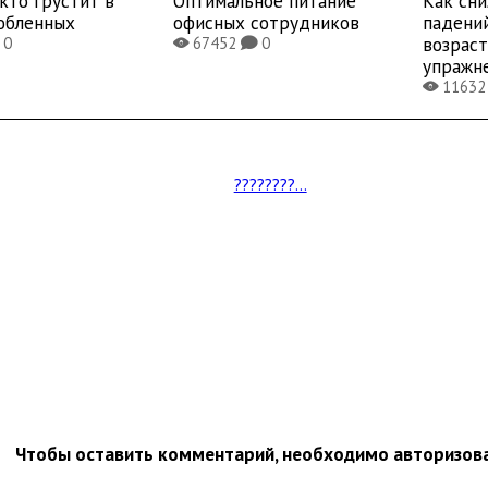
 кто грустит в
Оптимальное питание
Как сни
юбленных
офисных сотрудников
падени
возраст
0
67452
0
X
K
упражн
1163
X
????????...
Чтобы оставить комментарий, необходимо авторизов