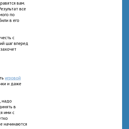
равятся вам.
Результат все
мого по
или в его
честь с
кий шаг вперед
 захочет
ить
игровой
чки и даже
, надо
динять в
я ими с
етко
ые начинаются