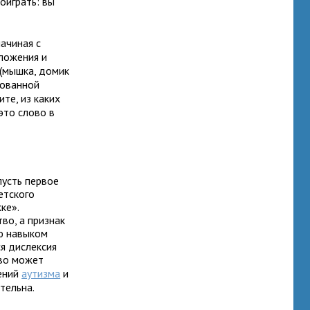
поиграть: вы
ачиная с
дложения и
 (мышка, домик
рованной
ите, из каких
это слово в
пусть первое
етского
ке».
во, а признак
ю навыком
я дислексия
тво может
лений
аутизма
и
тельна.