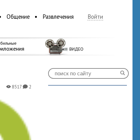
Общение
Развлечения
Войти
бильные
риложения
ВИДЕО
8517
2
X
K