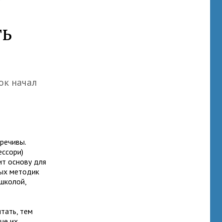
ть
ок начал
речивы.
ессори)
ит основу для
ных методик
 школой,
тать, тем
че их