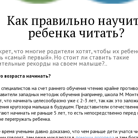
Как правильно научи
ребенка читать?
крет, что многие родители хотят, чтобы их ребен
ь «самый первый». Но стоит ли ставить такие
тельные рекорды на своем малыше?..
го возраста начинать?
 специалистов на счет раннего обучения чтению крайне противо
авители западных методик обучения (например, школа М. Монт
, что начинать целесообразно уже с 2-3 лет, так как это залож
ения кругозора малыша в будущем. Представители отечествен
гают начинать не раньше 5 лет, то есть непосредственно перед
не перегружать ребенка.
е время учеными давно доказано, что чем раньше дети учатся чи
они говорят, тем реже нуждаются в
помощи логопеда
и тем бога