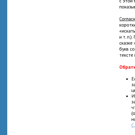
с этой 
показыв
Соглас
коротки
«искать
и т. п
сказке 
букв с
тексте 
Обрат
Е
з
ц
И
з
ч
(
н
С