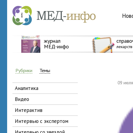
Нов
журнал
справо
МЕД-инфо
лекарств
Рубрики
Темы
09 июл
аналитика
видео
интерактив
интервью с экспертом
интервью со звездой