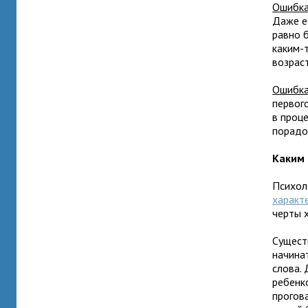
Ошибка
Даже ес
равно 
каким-
возраст
Ошибка
первог
в проц
порадо
Каким 
Психол
характ
черты 
Сущест
начинат
слова.
ребенко
прогов