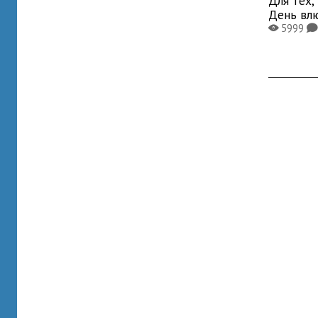
Для тех,
День вл
5999
X
K