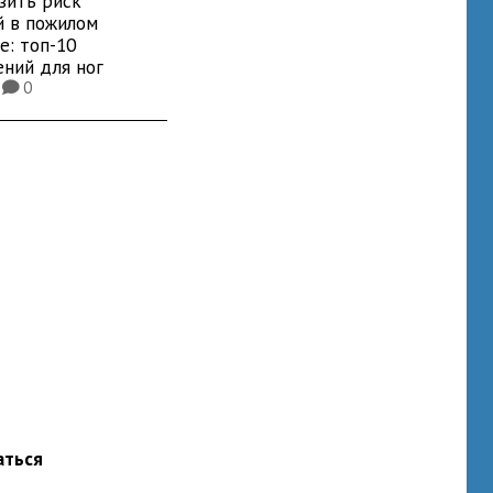
зить риск
й в пожилом
е: топ-10
ений для ног
2
0
K
аться