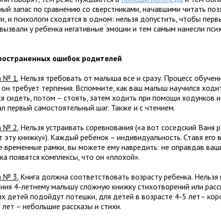
ный запас по сравнению со сверстниками, начавшими читать поз
и, и психологи сходятся в одном: нельзя допустить, чтобы перв
 вызвали у ребенка негативные эмоции и тем самым нанесли пси
.
ространенных ошибок родителей
 № 1.
Нельзя требовать от малыша все и сразу. Процесс обучен
 он требует терпения. Вспомните, как ваш малыш научился ходи
ся сидеть, потом – стоять, затем ходить при помощи ходунков и
л первый самостоятельный шаг. Также и с чтением.
 № 2.
Нельзя устраивать соревнования («а вот соседский Ваня 
 эту книжку»). Каждый ребенок – индивидуальность. Ставя его 
е временные рамки, вы можете ему навредить: не оправдав ваш
ка появятся комплексы, что он «плохой».
 № 3.
Книга должна соответствовать возрасту ребенка. Нельзя
ения 4-летнему малышу сложную книжку стихотворений или расск
х детей подойдут потешки, для детей в возрасте 4-5 лет– коро
 лет – небольшие рассказы и стихи.