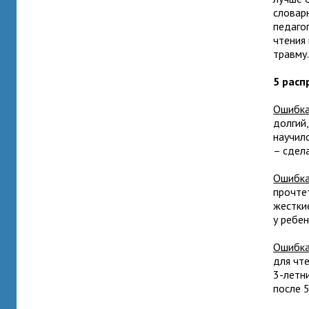
словар
педагог
чтения
травму
5 расп
Ошибка
долгий,
научил
– сдела
Ошибка
прочтет
жестки
у ребен
Ошибка
для чт
3-летни
после 5