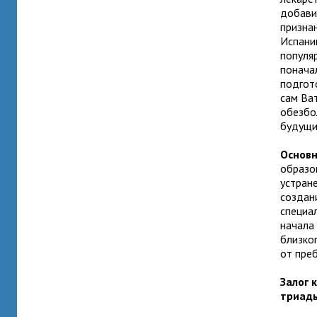
добави
призна
Испани
популя
понача
подгот
сам Ва
обезбо
будущи
Основн
образо
устран
создан
специа
начала
близког
от пре
Залог 
триад