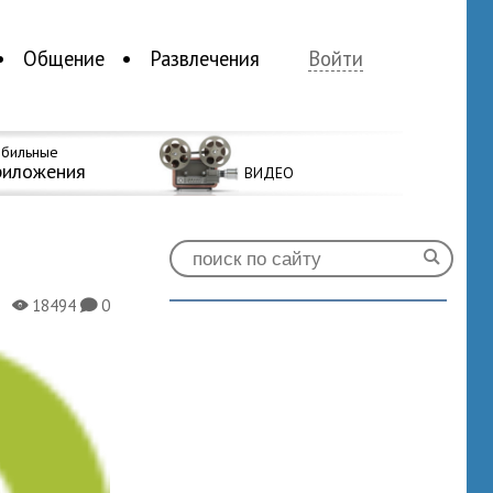
Общение
Развлечения
Войти
бильные
риложения
ВИДЕО
18494
0
X
K