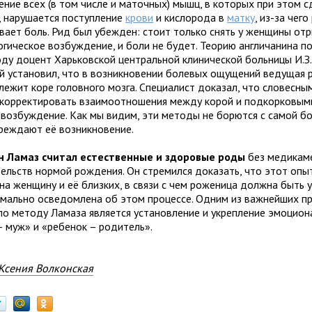
ение всех (в том числе и маточных) мышц, в которых при этом 
, нарушается поступление
крови
и кислорода в
матку
, из-за чег
вает боль. Рид был убежден: стоит только снять у женщины от
огическое возбуждение, и боли не будет. Теорию англичанина п
оду доцент Харьковской центральной клинической больницы И.З.
й установил, что в возникновении болевых ощущений ведущая 
лежит коре головного мозга. Специалист доказал, что словесны
корректировать взаимоотношения между корой и подкорковыми
 возбуждение. Как мы видим, эти методы не борются с самой бо
реждают её возникновение.
 Ламаз считал естественные и здоровые роды
без медикам
ельств нормой рождения. Он стремился доказать, что этот опы
на женщину и её близких, в связи с чем роженица должна быть 
имально осведомлена об этом процессе. Одним из важнейших п
по методу Ламаза является установление и укрепление эмоцион
– муж» и «ребенок – родитель».
Ксения Волконская