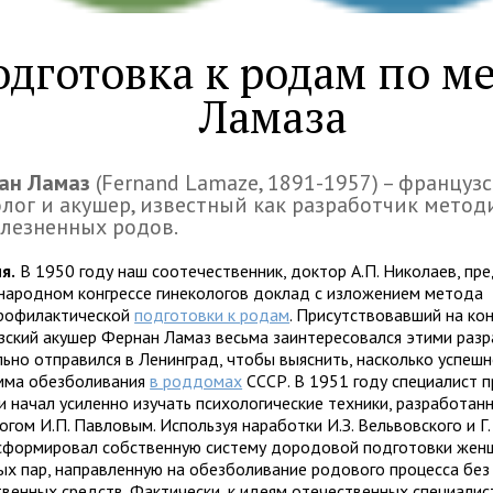
одготовка к родам по м
Ламаза
ан Ламаз
(Fernand Lamaze, 1891-1957) – француз
лог и акушер, известный как разработчик метод
лезненных родов.
я.
В 1950 году наш соотечественник, доктор А.П. Николаев, пр
ародном конгрессе гинекологов доклад с изложением метода
рофилактической
подготовки к родам
. Присутствовавший на кон
зский акушер Фернан Ламаз весьма заинтересовался этими раз
льно отправился в Ленинград, чтобы выяснить, насколько успеш
мма обезболивания
в роддомах
СССР. В 1951 году специалист п
 и начал усиленно изучать психологические техники, разработан
гом И.П. Павловым. Используя наработки И.З. Вельвовского и Г.
сформировал собственную систему дородовой подготовки жен
ых пар, направленную на обезболивание родового процесса без
твенных средств. Фактически, к идеям отечественных специали