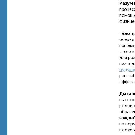
Разум
процесс
помощь
физиче
Тело
тр
очеред
напряже
этого 
для ро
них в 
будущу
рассла
эффект
Дыхан
высоко
родово
образец
каждый
на нор
вдохов