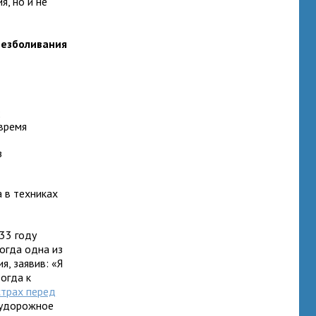
, но и не
безболивания
;
время
з
 в техниках
33 году
огда одна из
, заявив: «Я
тогда к
страх перед
судорожное