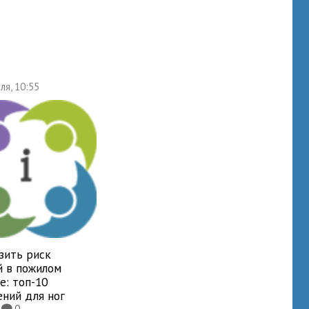
ля, 10:55
зить риск
й в пожилом
е: топ-10
ений для ног
5
0