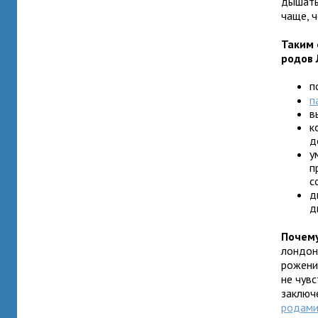
дышать
чаще, 
Таким 
родов 
п
п
в
к
д
у
п
с
д
д
Почему
лондон
рожени
не чувс
заключ
родам