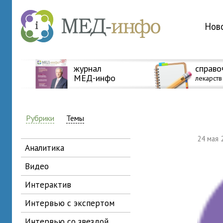
Нов
журнал
справо
МЕД-инфо
лекарств
Рубрики
Темы
24 мая
аналитика
видео
интерактив
интервью с экспертом
интервью со звездой