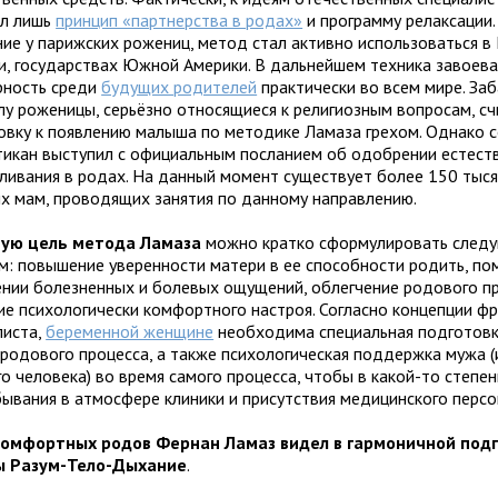
л лишь
принцип «партнерства в родах»
и программу релаксации.
ние у парижских рожениц, метод стал активно использоваться в 
и, государствах Южной Америки. В дальнейшем техника завоев
рность среди
будущих родителей
практически во всем мире. Заб
лу роженицы, серьёзно относящиеся к религиозным вопросам, с
овку к появлению малыша по методике Ламаза грехом. Однако 
тикан выступил с официальным посланием об одобрении естест
ливания в родах. На данный момент существует более 150 тыся
х мам, проводящих занятия по данному направлению.
ую цель метода Ламаза
можно кратко сформулировать след
м: повышение уверенности матери в ее способности родить, по
ении болезненных и болевых ощущений, облегчение родового пр
ие психологически комфортного настроя. Согласно концепции фр
листа,
беременной женщине
необходима специальная подготов
 родового процесса, а также психологическая поддержка мужа (
о человека) во время самого процесса, чтобы в какой-то степен
бывания в атмосфере клиники и присутствия медицинского персо
комфортных родов Фернан Ламаз видел в гармоничной под
ы Разум-Тело-Дыхание
.