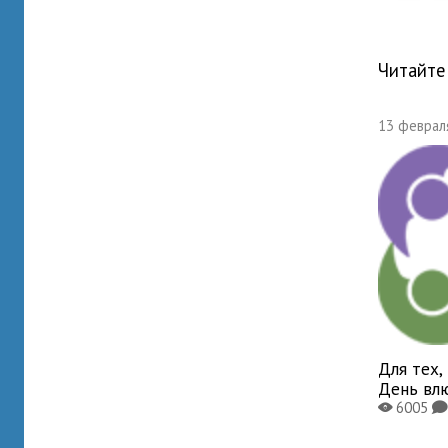
Читайте
13 февраля
Для тех,
День вл
6005
X
K