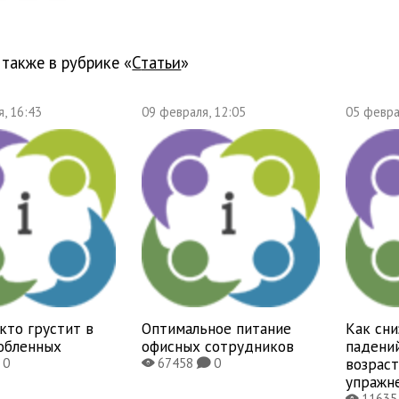
 также в рубрике «
Статьи
»
, 16:43
09 февраля, 12:05
05 февра
 кто грустит в
Оптимальное питание
Как сни
юбленных
офисных сотрудников
падени
возраст
0
67458
0
X
K
упражн
1163