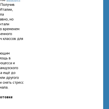
 Получив
Италии,
ала
авно, но
читали
со временем
венного
ч классов для
ующим
мощь в
оцесса и
анцузского
ка ещё до
или другого
и снять стресс
нала.
готовке