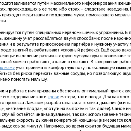
подготавливается путём максимального информирования женщи
ах, происходящих в её теле, ибо страх – следствие неведения. 
 приходят медитации и поддержка мужа, помогающего мораль
ски.
енируется путём специальных нервномышечных упражнений. В 
ь, женщину учат расслабляться двумя способами: после нарочн
ния и в результате прикосновения партнёра к нужному участку 
в ходе занятий вырабатывают условный рефлекс). Ещё одно важ
женицы: выделение различных групп мускулатуры и понимание тог
данный момент работают, а какие отдыхают. В завершение рабо
ю маму
учат принимать комфортную позу, позволяющую мышца
биться без риска пережать важные сосуды, но позволяющую аку
ивно помогать малышу.
ие
и работа с ним призваны обеспечить оптимальный приток ки
е его содержание как в
крови
матери, так и плода. Для каждого
го процесса Ламазом разработана своя техника дыхания («сигн
», «изгнание плода», «потуги на выдохе» и так далее). Самое и
 случай остаётся индивидуальным, так как использование техни
мальную скорость дыхания конкретной женщины (измеряется ко
-выдохов за минуту). Например, во время схваток будущая мам