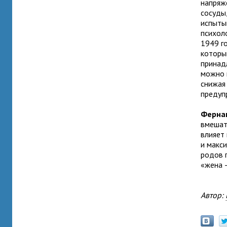
напряж
сосуды
испыты
психол
1949 г
которы
принад
можно 
снижая
предуп
Фернан
вмешат
влияет 
и макс
родов 
«жена 
Автор: