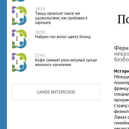
14:15
Танцы приносят такое же
П
удовольствие, как прибавка к
зарплате
10:30
Найден ген волос цвета блонд
Ферн
невро
17:45
безбо
Кофе снижает риск инсульта среди
женского населения
Истори
Междун
психоп
францу
САМОЕ ИНТЕРЕСНОЕ
специа
програ
страну
физиоло
Ламаз 
семейн
лекарс