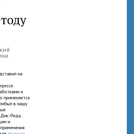
етоду
ский
ики
едставил на
грессе
работками и
но применяется
рибыл в нашу
ные
 Дик-Рида,
щин и
 применения
стов
француз