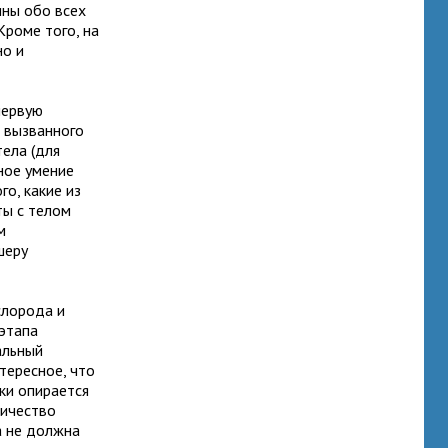
ны обо всех
Кроме того, на
но и
первую
о вызванного
тела (для
ное умение
о, какие из
ты с телом
м
шеру
слорода и
 этапа
альный
нтересное, что
ки опирается
личество
а не должна