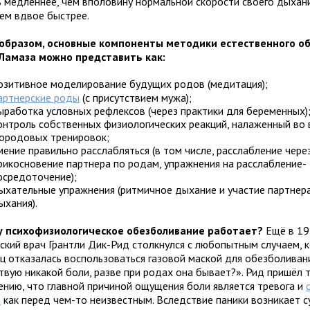
 медленнее, чем вполовину нормальной скорости своего дыхания
чем вдвое быстрее.
образом, основные компоненты методики естественного о
Ламаза можно представить как:
озитивное моделирование будущих родов (медитация);
артнерские роды
(с присутствием мужа);
ыработка условных рефлексов (через практики для беременных)
онтроль собственных физиологических реакций, налаженный во 
ородовых тренировок;
мение правильно расслабляться (в том числе, расслабление чере
рикосновение партнера по родам, упражнения на расслабление-
осредоточение);
ыхательные упражнения (ритмичное дыхание и участие партнера
ыхания).
 психофизиологическое обезболивание работает?
Ещё в 19
ский врач Грантли Дик-Рид столкнулся с любопытным случаем, к
ц отказалась воспользоваться газовой маской для обезболивания
твую никакой боли, разве при родах она бывает?». Рид пришёл 
ению, что главной причиной ощущения боли является тревога и
и
как перед чем-то неизвестным. Вследствие паники возникает 