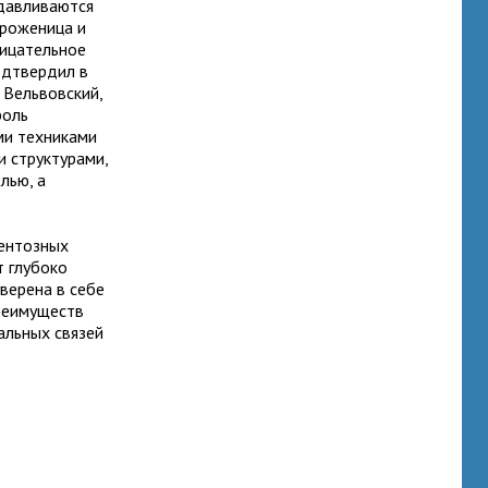
сдавливаются
о роженица и
рицательное
одтвердил в
 Вельвовский,
роль
ми техниками
 структурами,
лью, а
ентозных
т глубоко
уверена в себе
реимуществ
альных связей