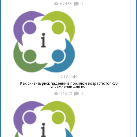
67463
0
X
K
СТАТЬИ
Как снизить риск падений в пожилом возрасте: топ-10
упражнений для ног
11640
0
X
K