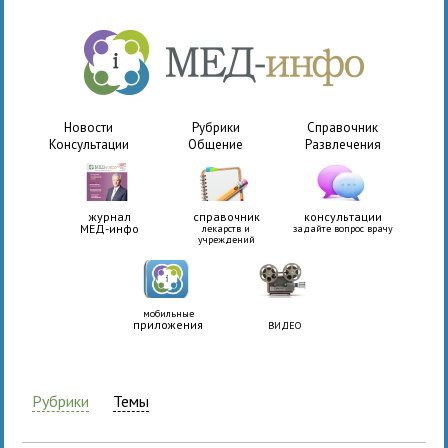
Новости
Рубрики
Справочник
Консультации
Общение
Развлечения
журнал
справочник
консультации
МЕД-инфо
лекарств и
задайте вопрос врачу
учреждений
мобильные
приложения
ВИДЕО
Рубрики
Темы