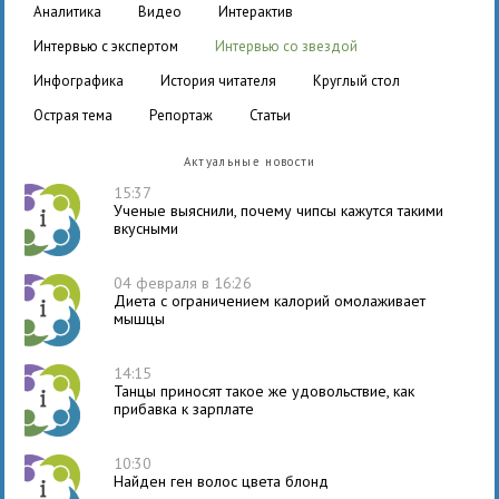
аналитика
видео
интерактив
интервью с экспертом
интервью со звездой
инфографика
история читателя
круглый стол
острая тема
репортаж
статьи
Актуальные новости
15:37
Ученые выяснили, почему чипсы кажутся такими
вкусными
04 февраля в 16:26
Диета с ограничением калорий омолаживает
мышцы
14:15
Танцы приносят такое же удовольствие, как
прибавка к зарплате
10:30
Найден ген волос цвета блонд