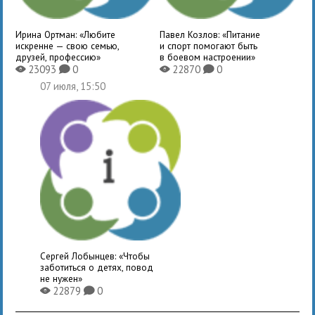
Ирина Ортман: «Любите
Павел Козлов: «Питание
искренне — свою семью,
и спорт помогают быть
друзей, профессию»
в боевом настроении»
23093
0
22870
0
X
K
X
K
07 июля, 15:50
Сергей Лобынцев: «Чтобы
заботиться о детях, повод
не нужен»
22879
0
X
K