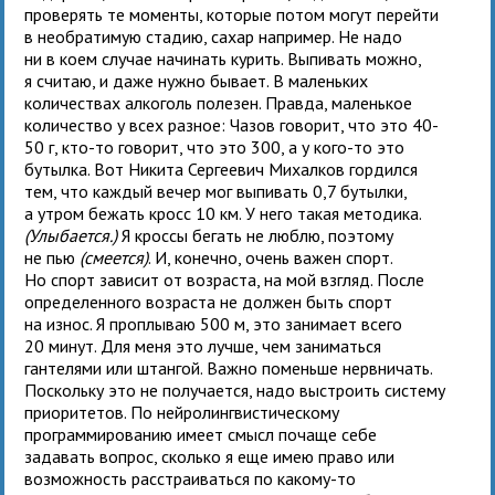
проверять те моменты, которые потом могут перейти
в необратимую стадию, сахар например. Не надо
ни в коем случае начинать курить. Выпивать можно,
я считаю, и даже нужно бывает. В маленьких
количествах алкоголь полезен. Правда, маленькое
количество у всех разное: Чазов говорит, что это 40-
50 г, кто-то говорит, что это 300, а у кого-то это
бутылка. Вот Никита Сергеевич Михалков гордился
тем, что каждый вечер мог выпивать 0,7 бутылки,
а утром бежать кросс 10 км. У него такая методика.
(Улыбается.)
Я кроссы бегать не люблю, поэтому
не пью
(смеется)
. И, конечно, очень важен спорт.
Но спорт зависит от возраста, на мой взгляд. После
определенного возраста не должен быть спорт
на износ. Я проплываю 500 м, это занимает всего
20 минут. Для меня это лучше, чем заниматься
гантелями или штангой. Важно поменьше нервничать.
Поскольку это не получается, надо выстроить систему
приоритетов. По нейролингвистическому
программированию имеет смысл почаще себе
задавать вопрос, сколько я еще имею право или
возможность расстраиваться по какому-то