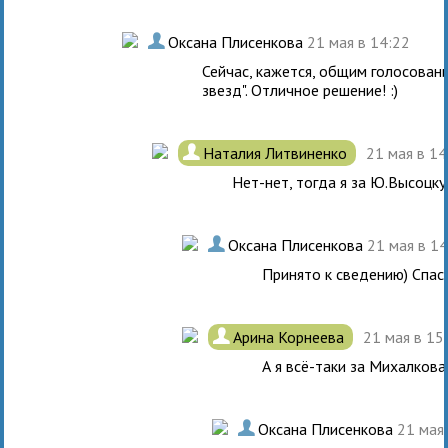
.
Оксана Плисенкова
21 мая в 14:22
Сейчас, кажется, общим голосован
звезд". Отличное решение! :)
.
Наталия Литвиненко
21 мая в 1
Нет-нет, тогда я за Ю.Высоцк
.
Оксана Плисенкова
21 мая в 1
Принято к сведению) Спас
.
Арина Корнеева
21 мая в 15
А я всё-таки за Михалкова)
.
Оксана Плисенкова
21 мая