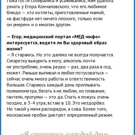
Пока гости собирались и усаживались, нам удалось
узнать у Егора Кончаловского, что его любимое
блюдо — это котлеты, приготовленные мамой,
«в фастфуде нет ничего плохого, только если
он умерен» и о многом другом.
— Егор, медицинский портал «МЕД-инфо»
интересуется, ведете ли Вы здоровый образ
жизни?
— Я стараюсь. Но это далеко не всегда получается.
Сигаретку выкурить я могу, алкоголь почти
не употребляю, очень редко — раз, два раза в год,
может. Раньше выпивал и любил потусоваться —
сейчас очень много работы и ответственность
большая. Стараюсь каждый день проплывать
полкилометра, бегать я не люблю, но плавание,
гантели, прогулки — это да. Спать я ложусь очень
поздно, в 3-4 утра, встаю в 10. Это нездорόво.
Но такой у меня распорядок, я сова. Более того,
московские пробки диктуют определенный режим.
«Я стараюсь каждый день