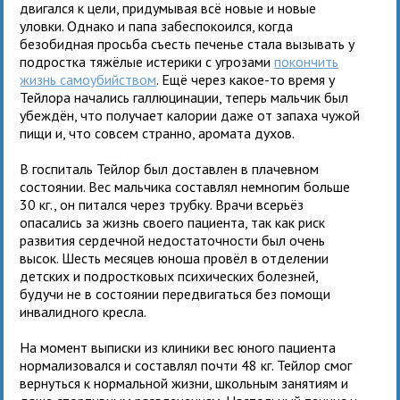
двигался к цели, придумывая всё новые и новые
уловки. Однако и папа забеспокоился, когда
безобидная просьба съесть печенье стала вызывать у
подростка тяжёлые истерики с угрозами
покончить
жизнь самоубийством
. Ещё через какое-то время у
Тейлора начались галлюцинации, теперь мальчик был
убеждён, что получает калории даже от запаха чужой
пищи и, что совсем странно, аромата духов.
В госпиталь Тейлор был доставлен в плачевном
состоянии. Вес мальчика составлял немногим больше
30 кг., он питался через трубку. Врачи всерьёз
опасались за жизнь своего пациента, так как риск
развития сердечной недостаточности был очень
высок. Шесть месяцев юноша провёл в отделении
детских и подростковых психических болезней,
будучи не в состоянии передвигаться без помощи
инвалидного кресла.
На момент выписки из клиники вес юного пациента
нормализовался и составлял почти 48 кг. Тейлор смог
вернуться к нормальной жизни, школьным занятиям и