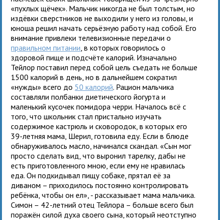
«пухлых щёчек». Мальчик никогда не был толстым, но
издёвки сверстников не выходили у него из головы, и
юноша решил начать серьёзную работу над собой. Его
внимание привлеки телевизионные передачи о
правильном питании
, в которых говорилось о
здоровой пище и подсчёте калорий. Изначально
Тейлор поставил перед собой цель съедать не больше
1500 калорий в день, но в дальнейшем сократил
«нужды» всего до
50 калорий
. Рацион мальчика
составляли полбанки диетического йогурта и
маленький кусочек помидора черри. Началось всё с
того, что школьник стал пристально изучать
содержимое кастрюль и сковородок, в которых его
39-летняя мама, Шерил, готовила еду. Если в блюде
обнаруживалось масло, начинался скандал. «Сын мог
просто сделать вид, что выронил тарелку, дабы не
есть приготовленного мною, если ему не нравилась
еда. Он подкидывал пищу собаке, прятал её за
диваном – приходилось постоянно контролировать
ребёнка, чтобы он ел», - рассказывает мама мальчика.
Симон – 42-летний отец Тейлора – больше всего был
поражён силой духа своего сына, который неотступно