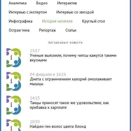
аналитика
видео
интерактив
интервью с экспертом
интервью со звездой
инфографика
история читателя
круглый стол
острая тема
репортаж
статьи
Актуальные новости
15:37
Ученые выяснили, почему чипсы кажутся такими
вкусными
04 февраля в 16:26
Диета с ограничением калорий омолаживает
мышцы
14:15
Танцы приносят такое же удовольствие, как
прибавка к зарплате
10:30
Найден ген волос цвета блонд