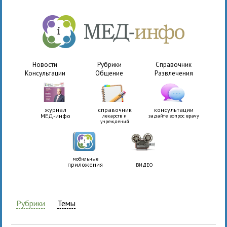
Новости
Рубрики
Справочник
Консультации
Общение
Развлечения
журнал
справочник
консультации
МЕД-инфо
лекарств и
задайте вопрос врачу
учреждений
мобильные
приложения
ВИДЕО
Рубрики
Темы