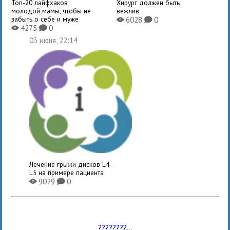
Топ-20 лайфхаков
Хирург должен быть
молодой мамы, чтобы не
вежлив
забыть о себе и муже
6028
0
X
K
4275
0
X
K
03 июня, 22:14
Лечение грыжи дисков L4-
L5 на примере пациента
9029
0
X
K
????????...