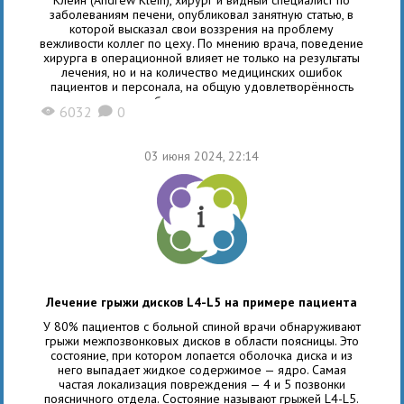
заболеваниям печени, опубликовал занятную статью, в
которой высказал свои воззрения на проблему
вежливости коллег по цеху. По мнению врача, поведение
хирурга в операционной влияет не только на результаты
лечения, но и на количество медицинских ошибок
пациентов и персонала, на общую удовлетворённость
больного и даже
6032
0
X
K
03 июня 2024, 22:14
Лечение грыжи дисков L4-L5 на примере пациента
У 80% пациентов с больной спиной врачи обнаруживают
грыжи межпозвонковых дисков в области поясницы. Это
состояние, при котором лопается оболочка диска и из
него выпадает жидкое содержимое — ядро. Самая
частая локализация повреждения — 4 и 5 позвонки
поясничного отдела. Состояние называют грыжей L4-L5.