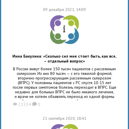
09 декабря 2021, 14:09
Инна Бакулина: «Сколько сил мне стоит быть, как все,
– отдельный вопрос»
В России живут более 150 тысяч пациентов с рассеянным
склерозом. Из них 80 тысяч — с его тяжелой формой,
вторично-прогрессирующим рассеянным склерозом
(ВПРС). У половины пациентов с РС спустя 10-15 лет
после первых симптомов болезнь переходит в ВПРС. Еще
недавно для больных ВПРС не было никакого лечения,
и врачи не хотели объявлять переход из одной формы
болезни в другую, потому что больше не могли
21534
0
X
K
предложить пациенту лечения. Сами пациенты не всегда
говорили
21 сентября 2020, 18:41