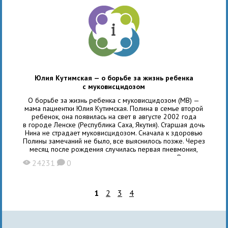
Юлия Кутимская — о борьбе за жизнь ребенка
с муковисцидозом
О борьбе за жизнь ребенка с муковисцидозом (МВ) —
мама пациентки Юлия Кутимская. Полина в семье второй
ребенок, она появилась на свет в августе 2002 года
в городе Ленске (Республика Саха, Якутия). Старшая дочь
Нина не страдает муковисцидозом. Сначала к здоровью
Полины замечаний не было, все выяснилось позже. Через
месяц после рождения случилась первая пневмония,
которая очень тяжело поддавалась лечению. Врачи
24231
0
X
K
ничего необычного не заподозрили и выписали
1
2
3
4