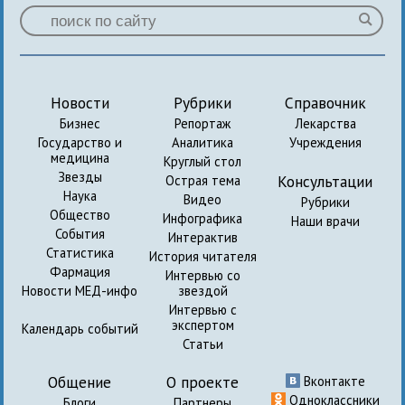
Новости
Рубрики
Справочник
Бизнес
Репортаж
Лекарства
Государство и
Аналитика
Учреждения
медицина
Круглый стол
Звезды
Консультации
Острая тема
Наука
Видео
Рубрики
Общество
Инфографика
Наши врачи
События
Интерактив
Статистика
История читателя
Фармация
Интервью со
Новости МЕД-инфо
звездой
Интервью с
экспертом
Календарь событий
Статьи
Общение
О проекте
Вконтакте
Одноклассники
Блоги
Партнеры