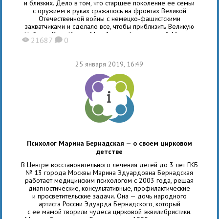
и близких. Дело в том, что старшее поколение ее семьи
с оружием в руках сражалось на фронтах Великой
Отечественной войны с немецко-фашистскими
захватчиками и сделало все, чтобы приблизить Великую
Победу. Отец Ирины Михайловны Блажиевской, Михаил
21687
0
X
K
Емельянович Борисенко, 1926 года рождения, уроженец
станицы Кавказская
25 января 2019, 16:49
Психолог Марина Бернадская — о своем цирковом
детстве
В Центре восстановительного лечения детей до 3 лет ГКБ
№ 13 города Москвы Марина Эдуардовна Бернадская
работает медицинским психологом с 2003 года, решая
диагностические, консультативные, профилактические
и просветительские задачи. Она — дочь народного
артиста России Эдуарда Бернадского, который
с ее мамой творили чудеса цирковой эквилибристики.