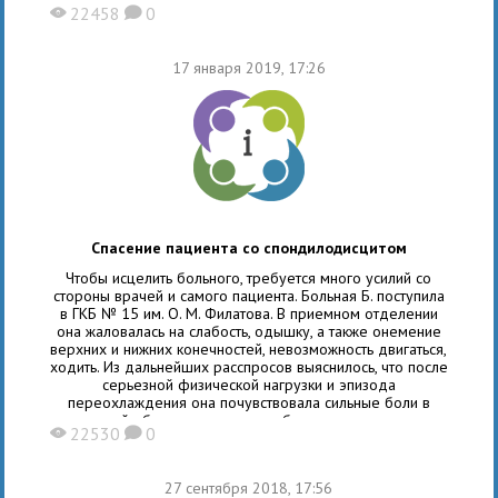
Марина Эдуардовна Бернадская в 1990 году окончила
22458
0
X
K
факультет психологии МГУ им. М. В. Ломоносова, кафедру
общей психологии. М. Э. Бернадская успешно совмещала
учебу с работой
17 января 2019, 17:26
Спасение пациента со спондилодисцитом
Чтобы исцелить больного, требуется много усилий со
стороны врачей и самого пациента. Больная Б. поступила
в ГКБ № 15 им. О. М. Филатова. В приемном отделении
она жаловалась на слабость, одышку, а также онемение
верхних и нижних конечностей, невозможность двигаться,
ходить. Из дальнейших расспросов выяснилось, что после
серьезной физической нагрузки и эпизода
переохлаждения она почувствовала сильные боли в
поясничной области, ощущала слабость, температура тела
22530
0
X
K
повысилась
27 сентября 2018, 17:56