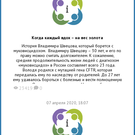
Когда каждый вдох – на вес золота
История Владимира Швецова, который борется с
муковисцидозом. Владимиру Швецову – 30 лет, и его по
праву можно считать долгожителем. К сожалению,
средняя продолжительность жизни людей с диагнозом
«муковисцидоз» в России составляет всего 23 года.
Володя родился с мутацией гена CFTR, которая
передалась ему по наследству от родителей. До 27 лет
ему удавалось бороться с болезнью и вести полноценную
жизнь. Он женился, родился сын. Но потом болезнь
23419
0
X
K
напомнила о себе:
07 апреля 2020, 18:07