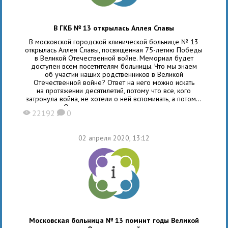
В ГКБ № 13 открылась Аллея Славы
В московской городской клинической больнице № 13
открылась Аллея Славы, посвященная 75-летию Победы
в Великой Отечественной войне. Мемориал будет
доступен всем посетителям больницы. Что мы знаем
об участии наших родственников в Великой
Отечественной войне? Ответ на него можно искать
на протяжении десятилетий, потому что все, кого
затронула война, не хотели о ней вспоминать, а потом...
их не стало. Остались их дети, внуки и правнуки, которые
22192
0
X
K
спешат каждый день на работу в 13-ю
02 апреля 2020, 13:12
Московская больница № 13 помнит годы Великой