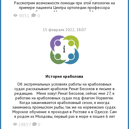
Рассмотрим возможности помощи при этой патологии на
примере пациента Центра ортопедии профессора
Сампиева Максима, которому 34
9031
0
X
K
15 февраля 2022, 18:07
История краболова
Об экстремальных условиях работы на краболовных
судах рассказывает краболов Ренат Бесолов в письме в
редакцию. Меня зовут Ренат Бесолов, сейчас мне 27, я
работаю на краболовных судах под флагом Норвегии.
Когда заканчивается краболовный сезон, я иногда
занимаюсь промыслом рыбы, так же на норвежских судах.
Морское обучение я проходил в Ростове и в Одессе. Cам
я родом из Молдовы, первый раз в море я пошел 6 лет
19857
0
X
K