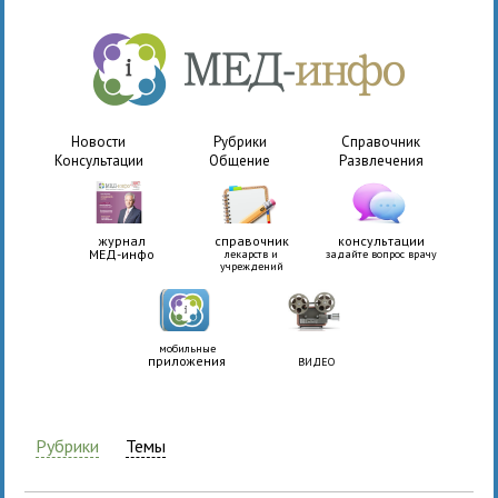
Новости
Рубрики
Справочник
Консультации
Общение
Развлечения
журнал
справочник
консультации
МЕД-инфо
лекарств и
задайте вопрос врачу
учреждений
мобильные
приложения
ВИДЕО
Рубрики
Темы