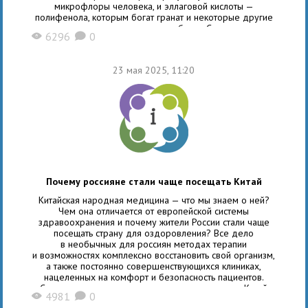
микрофлоры человека, и эллаговой кислоты —
полифенола, которым богат гранат и некоторые другие
ягоды — черника, малина, клубника. Существует
6296
0
X
K
и синтетический аналог UroA — UAS03, он обладает
таким же, если не более мощным доказанным
23 мая 2025, 11:20
Почему россияне стали чаще посещать Китай
Китайская народная медицина — что мы знаем о ней?
Чем она отличается от европейской системы
здравоохранения и почему жители России стали чаще
посещать страну для оздоровления? Все дело
в необычных для россиян методах терапии
и возможностях комплексно восстановить свой организм,
а также постоянно совершенствующихся клиниках,
нацеленных на комфорт и безопасность пациентов.
С каждым годом число иностранных туристов в Китай
4981
0
X
K
растет в геометрической прогрессии. Немного фактов