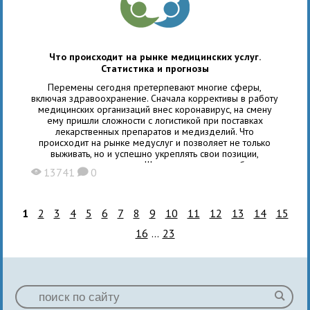
Что происходит на рынке медицинских услуг.
Статистика и прогнозы
Перемены сегодня претерпевают многие сферы,
включая здравоохранение. Сначала коррективы в работу
медицинских организаций внес коронавирус, на смену
ему пришли сложности с логистикой при поставках
лекарственных препаратов и медизделий. Что
происходит на рынке медуслуг и позволяет не только
выживать, но и успешно укреплять свои позиции,
рассказывает основатель «Школы медицинского бизнеса»,
13741
0
X
K
эксперт по управлению клиниками Анна Соломахина.
Пандемия COVID-19 для многих медцентров стала
проверкой на прочность. Сложнее всего
1
2
3
4
5
6
7
8
9
10
11
12
13
14
15
16
...
23