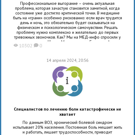
Профессиональное выгорание – очень актуальная
проблема, которая зачастую становится заметной, когда
состояние уже достигло критической точки. В медицине
быть на «грани» особенно рискованно: если врач трудится
день и ночь, это обязательно будет сказываться на
физическом и психологическом самочувствии. Решать
проблему нужно комплексно и желательно до первых
тревожных звоночков. Как? Мы на МЕД-инфо спросили у
руководителя «Школы Медицинского Бизнеса» Анны
10302
0
X
K
Соломахиной. Понятие профессионального
14 апреля 2024, 20:56
Специалистов по лечению боли катастрофически не
хватает
По данным ВОЗ, хронический болевой синдром
испытывает 20% населения. Постоянная боль мешает жить
и работать, лишает трудоспособности, приводит