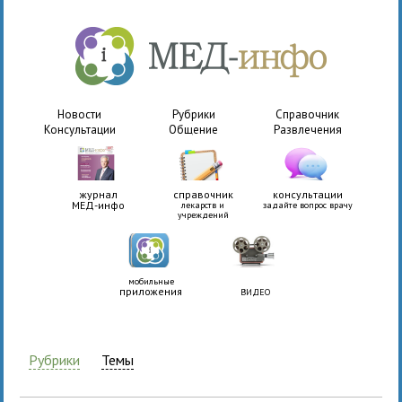
Новости
Рубрики
Справочник
Консультации
Общение
Развлечения
журнал
справочник
консультации
МЕД-инфо
лекарств и
задайте вопрос врачу
учреждений
мобильные
приложения
ВИДЕО
Рубрики
Темы