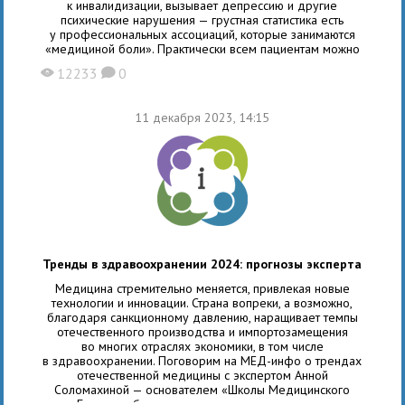
к инвалидизации, вызывает депрессию и другие
психические нарушения — грустная статистика есть
у профессиональных ассоциаций, которые занимаются
«медициной боли». Практически всем пациентам можно
помочь, как минимум, значительно улучшить качество
12233
0
X
K
их жизни. Об этом - на МЕД-инфо. Однако, «медицина
боли» в России — пока новое направление. По данных
Ассоциации интервенционного лечения боли
11 декабря 2023, 14:15
Тренды в здравоохранении 2024: прогнозы эксперта
Медицина стремительно меняется, привлекая новые
технологии и инновации. Страна вопреки, а возможно,
благодаря санкционному давлению, наращивает темпы
отечественного производства и импортозамещения
во многих отраслях экономики, в том числе
в здравоохранении. Поговорим на МЕД-инфо о трендах
отечественной медицины с экспертом Анной
Соломахиной — основателем «Школы Медицинского
Бизнеса», бизнес-консультантом по открытию