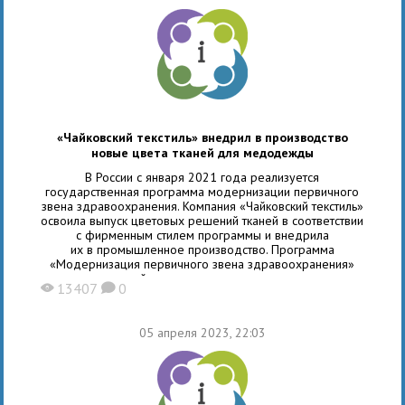
«Чайковский текстиль» внедрил в производство
новые цвета тканей для медодежды
В России с января 2021 года реализуется
государственная программа модернизации первичного
звена здравоохранения. Компания «Чайковский текстиль»
освоила выпуск цветовых решений тканей в соответствии
с фирменным стилем программы и внедрила
их в промышленное производство. Программа
«Модернизация первичного звена здравоохранения»
является важнейшим социально-значимым проектом,
13407
0
X
K
который позволит сделать систему здравоохранения
более доступной, обеспечить удобство работы
медицинских работников и тем самым повысить качество
05 апреля 2023, 22:03
оказания медицинской помощи. Вопросу комфортности
и стиля