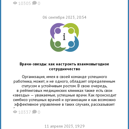
10305
0
X
K
и управлению клиниками, организатором системы
здравоохранения России. Современная медицина
сегодня основывается на симбиозе пациента, врача,
06 сентября 2023, 20:54
инженера, государства. Во главе современных трендов
здравоохранения остается пациент,
Врачи-звезды: как настроить взаимовыгодное
сотрудничество
Организация, имея в своей команде успешного
работника, может, и не одного, обладает определенным
статусом и устойчивым ростом. В свою очередь,
в рейтинговых медицинских клиниках также есть свои
«звезды» — уважаемые, успешные врачи. Как происходит
симбиоз успешных врачей и организации и как возможно
эффективное управление в таких случаях, рассказывает
бизнес-консультант по открытию и управлению клиниками,
10337
0
X
K
основатель «Школы Медицинского Бизнеса» Анна
Соломахина. Какие врачи-звезды бывают? Любой
человек, обладающий профессиональным авторитетом,
11 апреля 2023, 19:29
по-своему использует свой статус