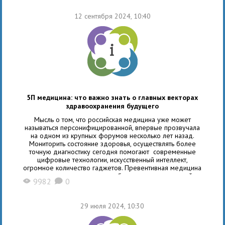
В 2024 году, по данным заместителя главы Комитета
по вопросам гигиены и здравоохранения китайского
12 сентября 2024, 10:40
города
5П медицина: что важно знать о главных векторах
здравоохранения будущего
Мысль о том, что российская медицина уже может
называться персонифицированной, впервые прозвучала
на одном из крупных форумов несколько лет назад.
Мониторить состояние здоровья, осуществлять более
точную диагностику сегодня помогают современные
цифровые технологии, искусственный интеллект,
огромное количество гаджетов. Превентивная медицина
стала успешным проектом, благодаря комплексной
9982
0
X
K
работе различных структур. Весной этого года Владимир
29 июля 2024, 10:30