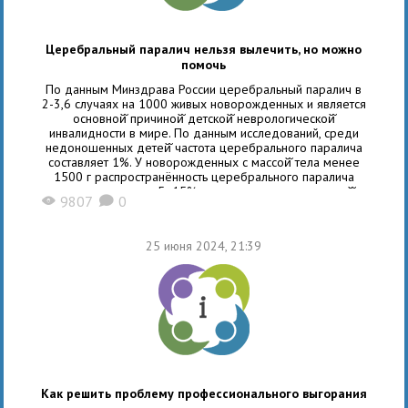
Церебральный паралич нельзя вылечить, но можно
помочь
По данным Минздрава России церебральный паралич в
2-3,6 случаях на 1000 живых новорожденных и является
основной̆ причиной̆ детской̆ неврологической̆
инвалидности в мире. По данным исследований, среди
недоношенных детей̆ частота церебрального паралича
составляет 1%. У новорожденных с массой̆ тела менее
1500 г распространённость церебрального паралича
увеличивается до 5- 15%, а при экстремально низкой̆
9807
0
X
K
массе тела
25 июня 2024, 21:39
Как решить проблему профессионального выгорания