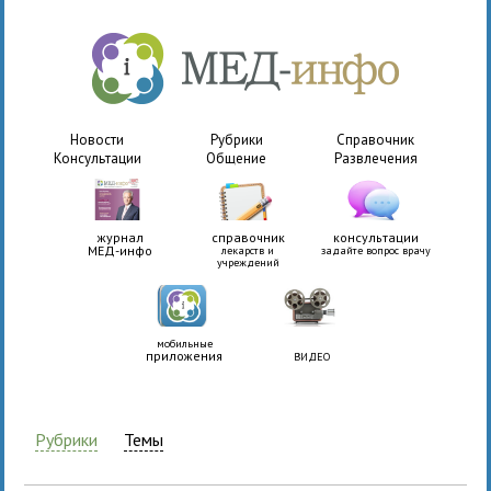
Новости
Рубрики
Справочник
Консультации
Общение
Развлечения
журнал
справочник
консультации
МЕД-инфо
лекарств и
задайте вопрос врачу
учреждений
мобильные
приложения
ВИДЕО
Рубрики
Темы