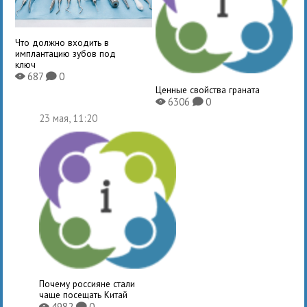
Что должно входить в
имплантацию зубов под
ключ
687
0
X
K
Ценные свойства граната
6306
0
X
K
23 мая, 11:20
Почему россияне стали
чаще посещать Китай
4982
0
X
K