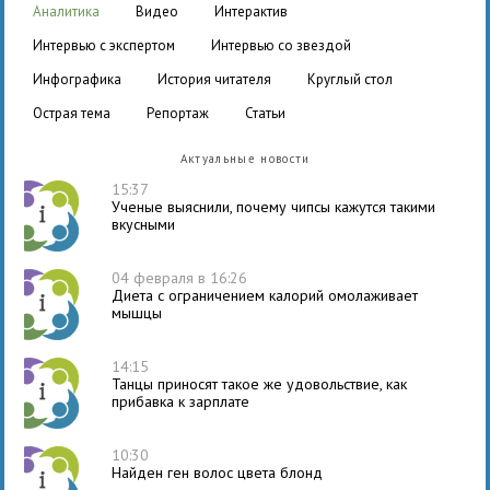
аналитика
видео
интерактив
интервью с экспертом
интервью со звездой
инфографика
история читателя
круглый стол
острая тема
репортаж
статьи
Актуальные новости
15:37
Ученые выяснили, почему чипсы кажутся такими
вкусными
04 февраля в 16:26
Диета с ограничением калорий омолаживает
мышцы
14:15
Танцы приносят такое же удовольствие, как
прибавка к зарплате
10:30
Найден ген волос цвета блонд