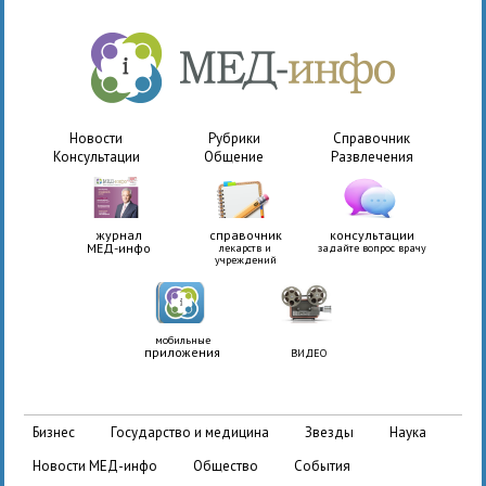
Новости
Рубрики
Справочник
Консультации
Общение
Развлечения
журнал
справочник
консультации
МЕД-инфо
лекарств и
задайте вопрос врачу
учреждений
мобильные
приложения
ВИДЕО
бизнес
государство и медицина
звезды
наука
новости МЕД-инфо
общество
события