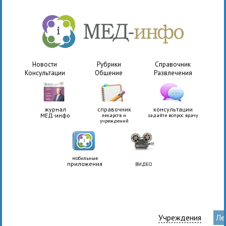
Новости
Рубрики
Справочник
Консультации
Общение
Развлечения
журнал
справочник
консультации
МЕД-инфо
лекарств и
задайте вопрос врачу
учреждений
мобильные
приложения
ВИДЕО
Учреждения
Ле