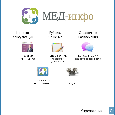
Новости
Рубрики
Справочник
Консультации
Общение
Развлечения
журнал
справочник
консультации
МЕД-инфо
лекарств и
задайте вопрос врачу
учреждений
мобильные
приложения
ВИДЕО
Учреждения
Ле