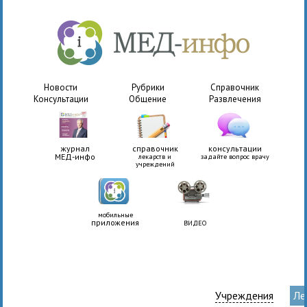
Новости
Рубрики
Справочник
Консультации
Общение
Развлечения
журнал
справочник
консультации
МЕД-инфо
лекарств и
задайте вопрос врачу
учреждений
мобильные
приложения
ВИДЕО
Учреждения
Ле