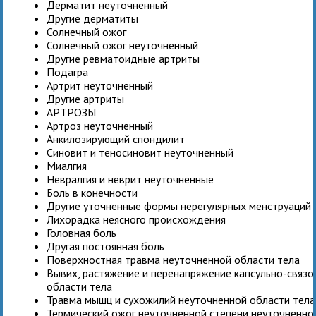
Дерматит неуточненный
Другие дерматиты
Солнечный ожог
Солнечный ожог неуточненный
Другие ревматоидные артриты
Подагра
Артрит неуточненный
Другие артриты
АРТРОЗЫ
Артроз неуточненный
Анкилозирующий спондилит
Синовит и теносиновит неуточненный
Миалгия
Невралгия и неврит неуточненные
Боль в конечности
Другие уточненные формы нерегулярных менструаций
Лихорадка неясного происхождения
Головная боль
Другая постоянная боль
Поверхностная травма неуточненной области тела
Вывих, растяжение и перенапряжение капсульно-связо
области тела
Травма мышц и сухожилий неуточненной области тела
Термический ожог неуточненной степени неуточненно