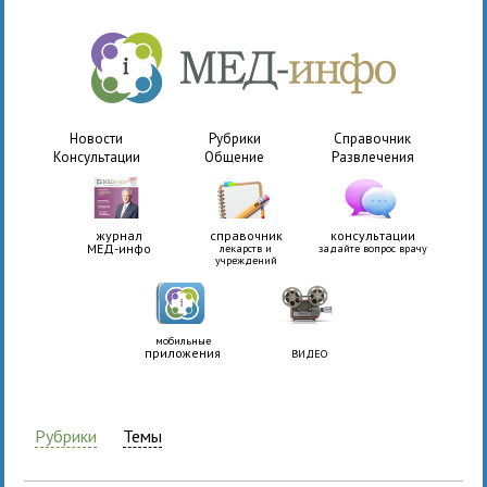
Новости
Рубрики
Справочник
Консультации
Общение
Развлечения
журнал
справочник
консультации
МЕД-инфо
лекарств и
задайте вопрос врачу
учреждений
мобильные
приложения
ВИДЕО
Рубрики
Темы