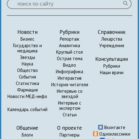
Новости
Рубрики
Справочник
Бизнес
Репортаж
Лекарства
Государство и
Аналитика
Учреждения
медицина
Круглый стол
Звезды
Консультации
Острая тема
Наука
Видео
Рубрики
Общество
Инфографика
Наши врачи
События
Интерактив
Статистика
История читателя
Фармация
Интервью со
Новости МЕД-инфо
звездой
Интервью с
экспертом
Календарь событий
Статьи
Общение
О проекте
Вконтакте
Одноклассники
Блоги
Партнеры