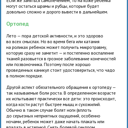
Если же заняться самолечением, то на коже ребенка
могут остаться шрамы и рубцы, которые будет
довольно сложно и дорого вывести в дальнейшем.
Ортопед
Лето — пора детской активности, и это здорово
во всех смыслах. Но во время бега или катания
на роликах ребенок может получить микротравму,
которую сразу не заметит — и постепенно воспаление
тканей разовьется в грозное заболевание конечностей
или позвоночника. Поэтому после хорошо
проведенных каникул стоит удостовериться, что чадо
в полном порядке.
Другой аспект обязательного обращения к ортопеду —
так называемые боли роста. В определенном возрасте
их испытывают практически все дети: это происходит,
когда кости растут быстрее мышц и сухожилий.
Обычно в таком случае болят ноги (вплоть
до серьезных неприятных ощущений, особенно
ночами, ребенок может даже начать плакать или
впадать в истерику). Снять болевой синдром