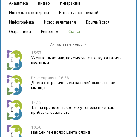
аналитика
видео
интерактив
интервью с экспертом
интервью со звездой
инфографика
история читателя
круглый стол
острая тема
репортаж
статьи
Актуальные новости
15:37
Ученые выяснили, почему чипсы кажутся такими
вкусными
04 февраля в 16:26
Диета с ограничением калорий омолаживает
мышцы
14:15
Танцы приносят такое же удовольствие, как
прибавка к зарплате
10:30
Найден ген волос цвета блонд