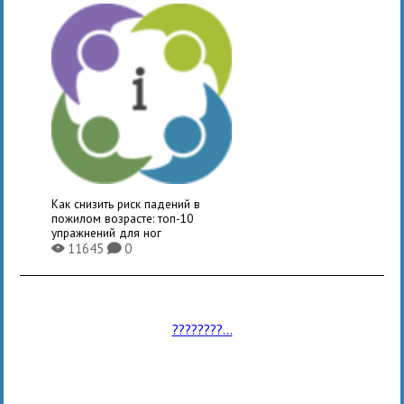
Как снизить риск падений в
пожилом возрасте: топ-10
упражнений для ног
11645
0
X
K
????????...