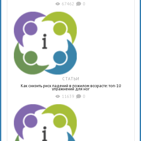
67462
0
X
K
СТАТЬИ
Как снизить риск падений в пожилом возрасте: топ-10
упражнений для ног
11639
0
X
K