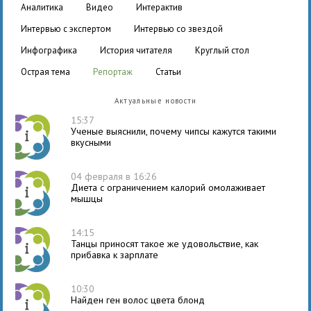
аналитика
видео
интерактив
интервью с экспертом
интервью со звездой
инфографика
история читателя
круглый стол
острая тема
репортаж
статьи
Актуальные новости
15:37
Ученые выяснили, почему чипсы кажутся такими
вкусными
04 февраля в 16:26
Диета с ограничением калорий омолаживает
мышцы
14:15
Танцы приносят такое же удовольствие, как
прибавка к зарплате
10:30
Найден ген волос цвета блонд