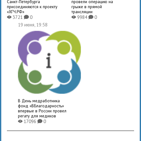
Санкт-Петербурга
провели операцию на
присоединяются к проекту
грыже в прямой
«ХГЧ.РФ»
трансляции
3721
0
9984
0
X
K
X
K
19 июня, 19:58
В День медработника
фонд «ВБлагодарность»
впервые в России провел
регату для медиков
17096
0
X
K