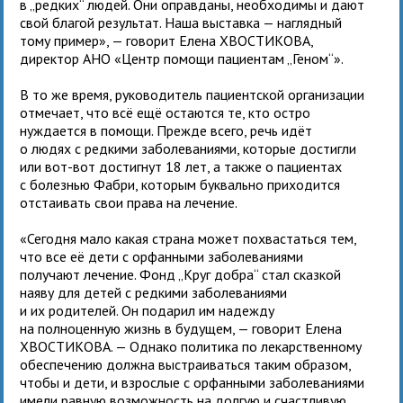
в „редких“ людей. Они оправданы, необходимы и дают
свой благой результат. Наша выставка — наглядный
тому пример», — говорит Елена ХВОСТИКОВА,
директор АНО «Центр помощи пациентам „Геном“».
В то же время, руководитель пациентской организации
отмечает, что всё ещё остаются те, кто остро
нуждается в помощи. Прежде всего, речь идёт
о людях с редкими заболеваниями, которые достигли
или вот-вот достигнут 18 лет, а также о пациентах
с болезнью Фабри, которым буквально приходится
отстаивать свои права на лечение.
«Сегодня мало какая страна может похвастаться тем,
что все её дети с орфанными заболеваниями
получают лечение. Фонд „Круг добра“ стал сказкой
наяву для детей с редкими заболеваниями
и их родителей. Он подарил им надежду
на полноценную жизнь в будущем, — говорит Елена
ХВОСТИКОВА. — Однако политика по лекарственному
обеспечению должна выстраиваться таким образом,
чтобы и дети, и взрослые с орфанными заболеваниями
имели равную возможность на долгую и счастливую