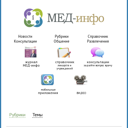
Новости
Рубрики
Справочник
Консультации
Общение
Развлечения
журнал
справочник
консультации
МЕД-инфо
лекарств и
задайте вопрос врачу
учреждений
мобильные
приложения
ВИДЕО
Рубрики
Темы