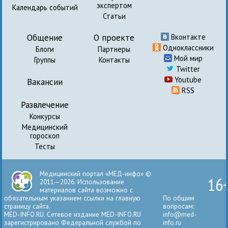
экспертом
Календарь событий
Статьи
Общение
О проекте
Вконтакте
Одноклассники
Блоги
Партнеры
Мой мир
Группы
Контакты
Twitter
Youtube
Вакансии
RSS
Развлечение
Конкурсы
Медицинский
гороскоп
Тесты
Медицинский портал «МЕД-инфо» ©
16
2011—2026. Использование
материалов сайта возможно с
обязательным указанием ссылки на главную
По общим
страницу сайта.
вопросам:
MED-INFO.RU. Сетевое издание MED-INFO.RU
info@med-
зарегистрировано Федеральной службой по
info.ru