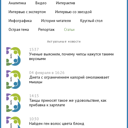
аналитика
видео
интерактив
интервью с экспертом
интервью со звездой
инфографика
история читателя
круглый стол
острая тема
репортаж
статьи
Актуальные новости
15:37
Ученые выяснили, почему чипсы кажутся такими
вкусными
04 февраля в 16:26
Диета с ограничением калорий омолаживает
мышцы
14:15
Танцы приносят такое же удовольствие, как
прибавка к зарплате
10:30
Найден ген волос цвета блонд