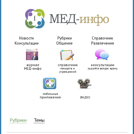
Новости
Рубрики
Справочник
Консультации
Общение
Развлечения
журнал
справочник
консультации
МЕД-инфо
лекарств и
задайте вопрос врачу
учреждений
мобильные
приложения
ВИДЕО
Рубрики
Темы