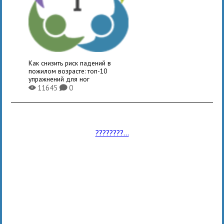
Как снизить риск падений в
пожилом возрасте: топ-10
упражнений для ног
11645
0
X
K
????????...