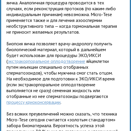
яичка. Аналогичная процедура проводится в тех
случаях, если реконструкция протоков (по каким-либо
индивидуальным причинам) невозможна. Micro-Tese
применяется также и для лечения азооспермии
необструктивного типа — когда гормональная терапия
не приносит желаемых результатов.
Биопсия яичка позволяет врачу-андрологу получить
биологический материал, который в дальнейшем
будет использован для процедуры ЭКО/ИКСИ
(
экстракорпоральное оплодотворение
яйцеклетки
путем инъекции специально отобранных
сперматозоидов), чтобы мужчина смог стать отцом.
На необходимое для подготовки к ЭКО/ИКСИ время
(если экстракорпоральное оплодотворение
выполняется не сразу) семенная жидкость или
отобранные из нее сперматозоиды подвергаются
процессу криоконсервации
.
Без всяких преувеличений можно сказать, что техника
Micro-Tese сегодня считается «золотым стандартом»
забора биоматериала. Вероятность успеха этой