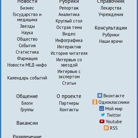
Новости
Рубрики
Справочник
Бизнес
Репортаж
Лекарства
Государство и
Аналитика
Учреждения
медицина
Круглый стол
Звезды
Консультации
Острая тема
Наука
Видео
Рубрики
Общество
Инфографика
Наши врачи
События
Интерактив
Статистика
История читателя
Фармация
Интервью со
Новости МЕД-инфо
звездой
Интервью с
экспертом
Календарь событий
Статьи
Общение
О проекте
Вконтакте
Одноклассники
Блоги
Партнеры
Мой мир
Группы
Контакты
Twitter
Youtube
Вакансии
RSS
Развлечение