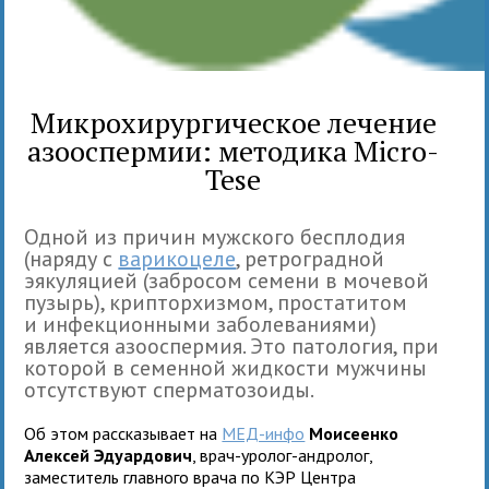
Микрохирургическое лечение
азооспермии: методика Micro-
Tese
Одной из причин мужского бесплодия
(наряду с
варикоцеле
, ретроградной
эякуляцией (забросом семени в мочевой
пузырь), крипторхизмом, простатитом
и инфекционными заболеваниями)
является азооспермия. Это патология, при
которой в семенной жидкости мужчины
отсутствуют сперматозоиды.
Об этом рассказывает на
МЕД-инфо
Моисеенко
Алексей Эдуардович
, врач-уролог-андролог,
заместитель главного врача по КЭР Центра