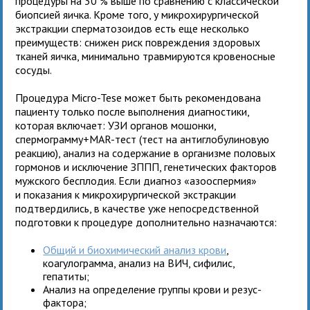
процедуры на 30 % выше по сравнению с классической
биопсией яичка. Кроме того, у микрохирургической
экстракции сперматозоидов есть еще несколько
преимуществ: снижен риск повреждения здоровых
тканей яичка, минимально травмируются кровеносные
сосуды.
Процедура Micro-Tese может быть рекомендована
пациенту только после выполнения диагностики,
которая включает: УЗИ органов мошонки,
спермограмму+MAR-тест (тест на антиглобулиновую
реакцию), анализ на содержание в организме половых
гормонов и исключение ЗППП, генетических факторов
мужского бесплодия. Если диагноз «азооспермия»
и показания к микрохирургической экстракции
подтвердились, в качестве уже непосредственной
подготовки к процедуре дополнительно назначаются:
Общий и биохимический анализ крови
,
коагулограмма, анализ на ВИЧ, сифилис,
гепатиты;
Анализ на определение группы крови и резус-
фактора;