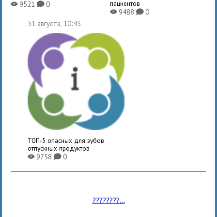
пациентов
9521
0
X
K
9488
0
X
K
31 августа, 10:43
ТОП-5 опасных для зубов
отпускных продуктов
9758
0
X
K
????????...