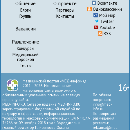
Общение
О проекте
Вконтакте
Одноклассники
Блоги
Партнеры
Мой мир
Группы
Контакты
Twitter
Youtube
Вакансии
RSS
Развлечение
Конкурсы
Медицинский
гороскоп
Тесты
Медицинский портал «МЕД-инфо» ©
16
2011—2026. Использование
материалов сайта возможно с
обязательным указанием ссылки на главную
По общим
страницу сайта.
вопросам:
MED-INFO.RU. Сетевое издание MED-INFO.RU
info@med-
зарегистрировано Федеральной службой по
info.ru
надзору в сфере связи, информационных
По вопросам
технологий и массовых коммуникаций: Эл NФС77-
размещения
74266 от 09 ноября 2018 года. Учредитель и
рекламы:
главный редактор Плисенкова Оксана
reklama@med-