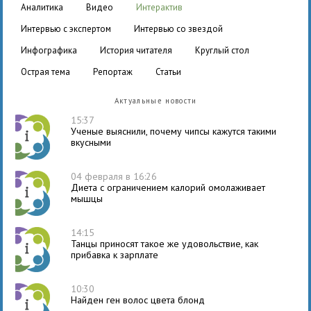
аналитика
видео
интерактив
интервью с экспертом
интервью со звездой
инфографика
история читателя
круглый стол
острая тема
репортаж
статьи
Актуальные новости
15:37
Ученые выяснили, почему чипсы кажутся такими
вкусными
04 февраля в 16:26
Диета с ограничением калорий омолаживает
мышцы
14:15
Танцы приносят такое же удовольствие, как
прибавка к зарплате
10:30
Найден ген волос цвета блонд