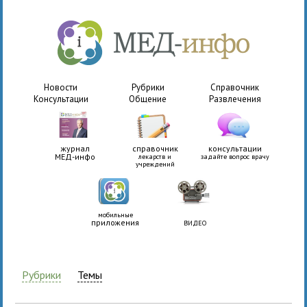
Новости
Рубрики
Справочник
Консультации
Общение
Развлечения
журнал
справочник
консультации
МЕД-инфо
лекарств и
задайте вопрос врачу
учреждений
мобильные
приложения
ВИДЕО
Рубрики
Темы