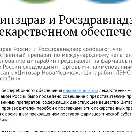
инздрав и Росздравнадз
екарственном обеспеч
рав России и Росздравнадзор сообщают, что
рственный препарат по международному непате
енованию цитарабин представлен на фармацевт
е России следующими торговыми наименования
сан», «Цитозар НоваМедика», «Цитарабин-ЛЭНС»
арабин».
х бесперебойного обеспечения
онкологическими
лекарственными
авом России было проведено совещание с представителями п
твенных препаратов, содержащих действующее вещество Цитар
 производителей перебои с поставками этих лекарственных пр
ы с временным прекращением поставок фармацевтической субс
бина.
гам совещания с производителями достигнуты договоренности 