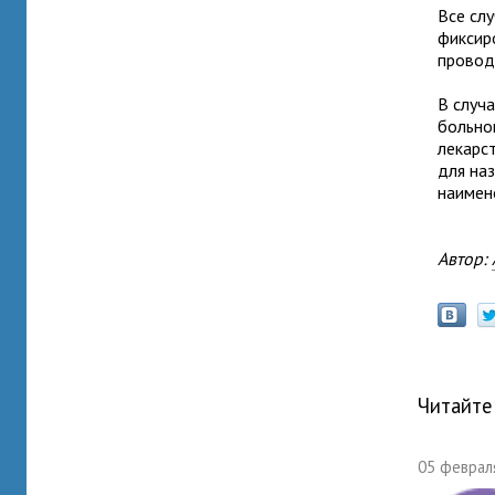
Все сл
фиксир
провод
В случ
больно
лекарс
для на
наимен
Автор:
Читайте
05 февраля