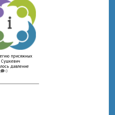
легию присяжных
у Сушкевич
алось давление
3
0
K