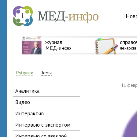
Нов
журнал
справо
МЕД-инфо
лекарств
Рубрики
Темы
11 фев
аналитика
видео
интерактив
интервью с экспертом
интервью со звездой