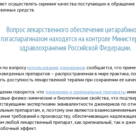
яют осуществлять скрининг качества поступающих в обращение
твенных средств.
Вопрос лекарственного обеспечения цитарабино
пэгаспарагиназом находятся на контроле Министе
здравоохранения Российской Федерации.
м по вопросу
использования дженериков
сообщается, что приме
изведенных препаратов – распространенная в мире практика, 
ить доступность лекарственной терапии при сохранении ее каче
щении говорится, что
дженерики и оригинальные препараты
име
овые физико-химические и биологические свойства, что подтв
тствующими экспертизами эквивалентности дженериков по отн
альным препаратам, и, поэтому они являются взаимозаменяемым
ения требований к производству, обеспечивающих надлежащее
ом любой лекарственный препарат, как оригинальный, так и дже
побочный эффект.