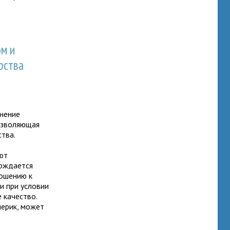
м и
рства
нение
позволяющая
ства.
ют
ерждается
ошению к
и при условии
 качество.
нерик, может