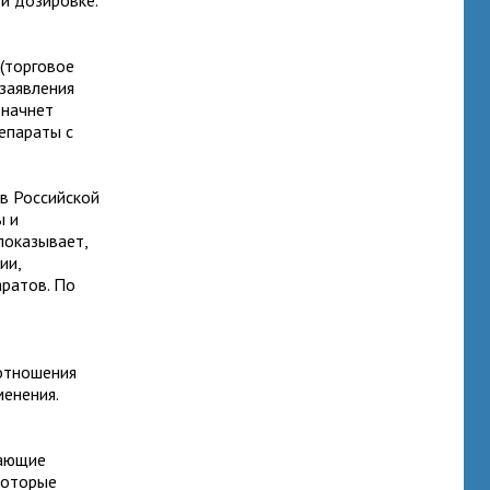
й дозировке.
(торговое
заявления
 начнет
епараты с
в Российской
ы и
показывает,
ии,
ратов. По
отношения
менения.
шающие
которые