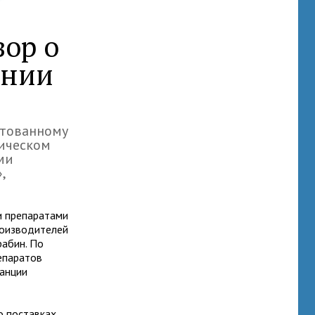
ор о
ении
нтованному
ическом
ми
,
 препаратами
роизводителей
абин. По
епаратов
танции
о поставках