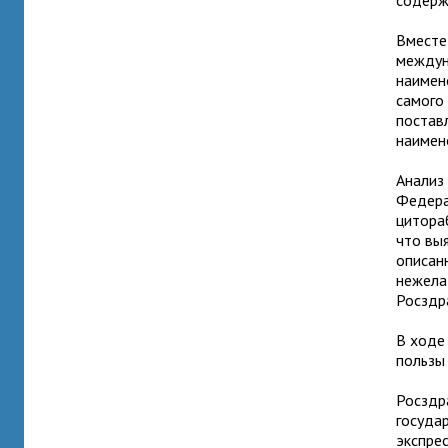
содерж
Вместе
междун
наимен
самого
постав
наимен
Анализ
Федера
цитора
что вы
описан
нежела
Росздр
В ходе
пользы
Росздр
госуда
экспре