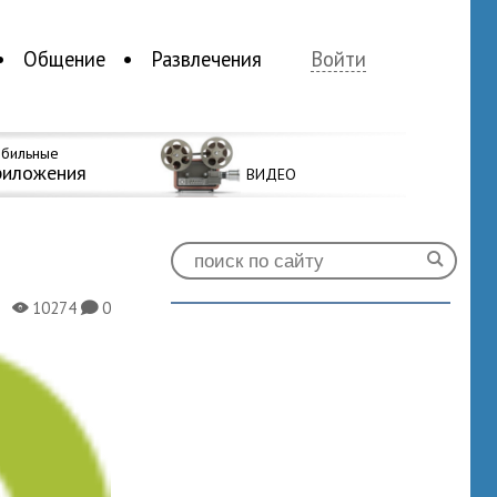
Общение
Развлечения
Войти
бильные
риложения
ВИДЕО
10274
0
X
K