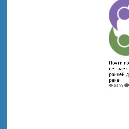
Почти по
не знает
ранней д
рака
8155
X
K