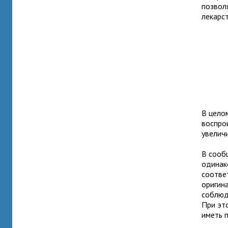
позвол
лекарс
В цело
воспро
увелич
В сооб
одинак
соотве
оригин
соблюд
При эт
иметь 