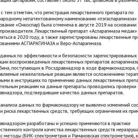
ащих цитарабин, составляет около 57 тыс. флаконов в различно
 с тем отметим, что регистрация лекарственного препарата по
ародному непатентованному наименованию «пэгаспарагиназа» 
ование «Онкоспар) была отменена в августе 2019 на основании 
 производителя. Лекарственный препарат «Аспарагиназа медак»
ляться в 2020 году, а также зарегистрированы лекарственные пр
ованиями АСПАРАГИНАЗА и Веро-Аспарагиназа.
 данных по эффективности и безопасности зарегистрированных 
ции воспроизведенных лекарственных препаратов аспарагиназ
бина, поступающих в Росздравнадзор в ходе фармаконадзора, 
являемые нежелательные реакции являются осложнениями терап
ными в инструкциях по применению данных лекарственных препа
тельным реакциям на данные препараты проводились проверки
авнадзора, подтвердившие качество данных препаратов.
 анализа данных по фармаконадзору не выявлено изменений со
 и риска лекарственных средств, требующих ограничения их при
авнадзором разработаны и успешно применяются в практике
рственного контроля качества лекарственных средств неразру
сс-методы (БИК-спектрометрия и Рамановская спектрометрия), 