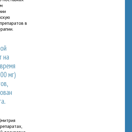
ом
нии
йскую
препаратов в
рапии.
ной
т на
 время
00 мг)
ов,
рован
та.
Дмитрия
репаратах,