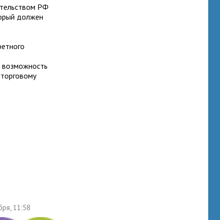
ательством РФ
торый должен
ретного
т возможность
 торговому
бря, 11:58