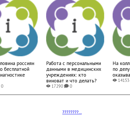
ловина россиян
Работа с персональными
На кол
 о бесплатной
данными в медицинских
по дел
иагностике
учреждениях: кто
оказыв
виноват и что делать?
1415
X
0
17290
0
X
K
????????...