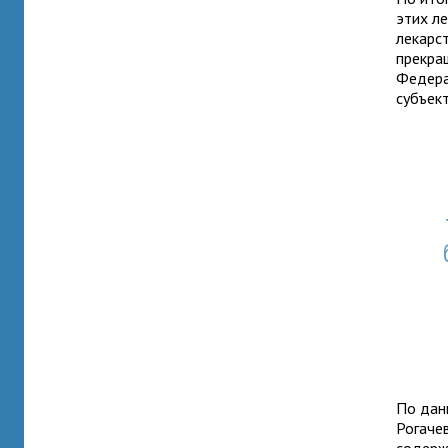
этих л
лекарс
прекра
Федера
субъек
По дан
Рогаче