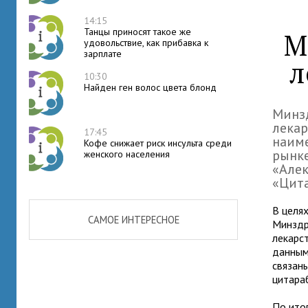
14:15
Танцы приносят такое же
М
удовольствие, как прибавка к
зарплате
л
10:30
Найден ген волос цвета блонд
Минзд
лека
17:45
наим
Кофе снижает риск инсульта среди
рынк
женского населения
«Алек
«Цит
В целя
САМОЕ ИНТЕРЕСНОЕ
Минздр
лекарс
данным
связан
цитара
По ито