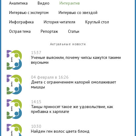
аналитика
видео
интерактив
интервью с экспертом
интервью со звездой
инфографика
история читателя
круглый стол
острая тема
репортаж
статьи
Актуальные новости
15:37
Ученые выяснили, почему чипсы кажутся такими
вкусными
04 февраля в 16:26
Диета с ограничением калорий омолаживает
мышцы
14:15
Танцы приносят такое же удовольствие, как
прибавка к зарплате
10:30
Найден ген волос цвета блонд