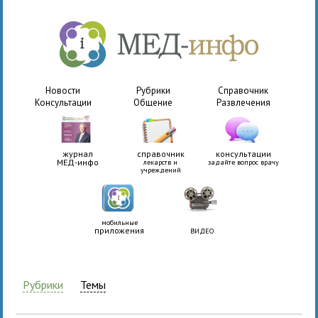
Новости
Рубрики
Справочник
Консультации
Общение
Развлечения
журнал
справочник
консультации
МЕД-инфо
лекарств и
задайте вопрос врачу
учреждений
мобильные
приложения
ВИДЕО
Рубрики
Темы