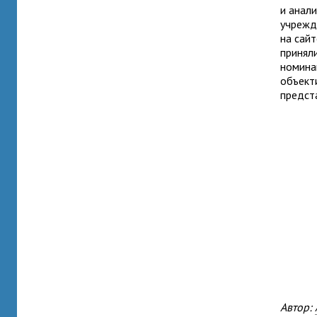
и анал
учрежд
на сай
принял
номина
объект
предст
Автор: