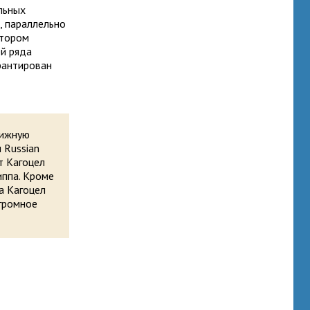
льных
, параллельно
отором
й ряда
рантирован
тижную
 Russian
т Кагоцел
иппа. Кроме
а Кагоцел
огромное