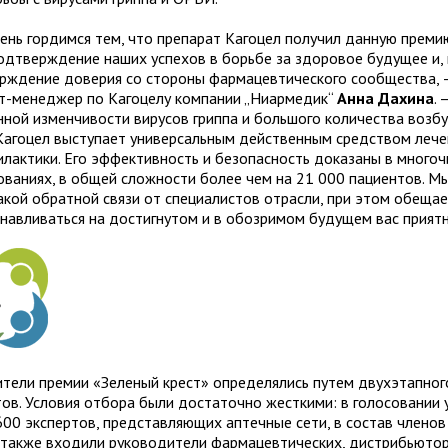
ень гордимся тем, что препарат Кагоцел получил данную преми
одтверждение наших успехов в борьбе за здоровое будущее и, 
рждение доверия со стороны фармацевтического сообщества, 
т-менеджер по Кагоцелу компании „Ниармедик“
Анна Дахина
. 
нной изменчивости вирусов гриппа и большого количества возб
агоцел выступает универсальным действенным средством лече
илактики. Его эффективность и безопасность доказаны в много
ованиях, в общей сложности более чем на 21 000 пациентов. М
акой обратной связи от специалистов отрасли, при этом обеща
анавливаться на достигнутом и в обозримом будущем вас приятн
тели премии «Зеленый крест» определялись путем двухэтапног
тов. Условия отбора были достаточно жесткими: в голосовании 
600 экспертов, представляющих аптечные сети, в состав членов
 также входили руководители фармацевтических, дистрибьюто