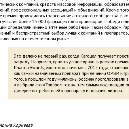
итических компаний, средств массовой информации, образовате
ений, профессиональных ассоциаций и объединений. Кроме того
те премии проводилось голосование аптечного сообщества, в к
и участие более 15 000 фармацевтов и провизоров. Победителе
ций определяли именно аптечные работники. Таким образом, га
ивный и беспристрастный выбор лучших компаний и препаратов,
авленных на отечественном рынке.
Это далеко не первый раз, когда Кагоцел получает прес
награду. Например, практикующие врачи, в рамках премии
Pharma Awards, ежегодно, начиная с 2015 года, отмечаю
как самый назначаемый препарат при лечении ОРВИ и гр
того, в прошлом году миллионы россиян проголосовали з
и выбрали его «Товаром года», тем самым подтвердив 
доверие потребителей к препарату и позицию лидера.
Арина Корнеева