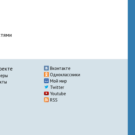
стями
оекте
Вконтакте
Одноклассники
неры
Мой мир
акты
Twitter
Youtube
RSS