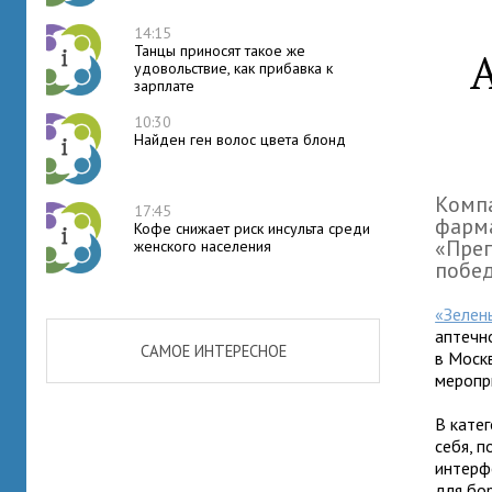
14:15
Танцы приносят такое же
удовольствие, как прибавка к
зарплате
10:30
Найден ген волос цвета блонд
Комп
17:45
фарм
Кофе снижает риск инсульта среди
«Преп
женского населения
побед
«Зелен
аптечн
САМОЕ ИНТЕРЕСНОЕ
в Моск
меропр
В кате
себя, 
интерф
для бо