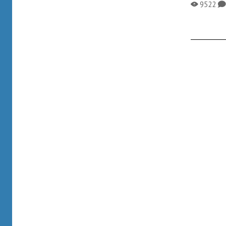
9522
X
K