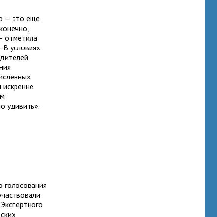
ю — это еще
конечно,
— отметила
— В условиях
удителей
ния
численных
ы искренне
ем
о удивить».
о голосования
участвовали
 Экспертного
рских