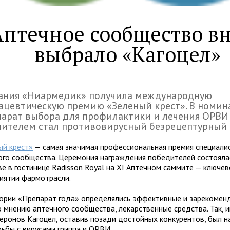
Аптечное сообщество в
выбрало «Кагоцел»
ания «Ниармедик» получила международную
ацевтическую премию «Зеленый крест». В номи
арат выбора для профилактики и лечения ОРВИ
ителем стал противовирусный безрецептурный 
ый крест»
— самая значимая профессиональная премия специали
ого сообщества. Церемония награждения победителей состояла
ве в гостинице Radisson Royal на XI Аптечном саммите — ключе
иятии фармотрасли.
гории «Препарат года» определялись эффективные и зарекоме
по мнению аптечного сообщества, лекарственные средства. Так, 
еронов Кагоцел, оставив позади достойных конкурентов, был н
рьбы с вирусами гриппа и ОРВИ.