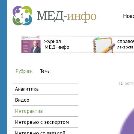
Нов
журнал
справо
МЕД-инфо
лекарств
Рубрики
Темы
10 окт
аналитика
видео
интерактив
интервью с экспертом
интервью со звездой