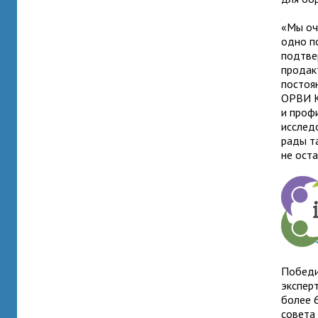
«Мы оч
одно п
подтве
продак
постоя
ОРВИ К
и проф
исслед
рады т
не ост
Победи
экспер
более 
совета