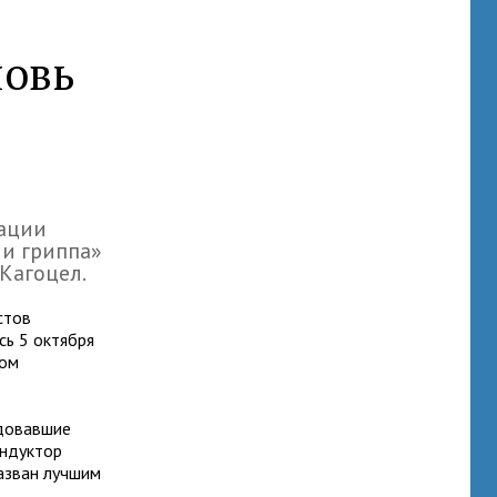
новь
нации
 и гриппа»
Кагоцел.
стов
сь 5 октября
вом
ндовавшие
индуктор
азван лучшим