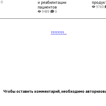
и реабилитации
продук
0
пациентов
9760
X
9489
0
X
K
????????...
Чтобы оставить комментарий, необходимо авторизов