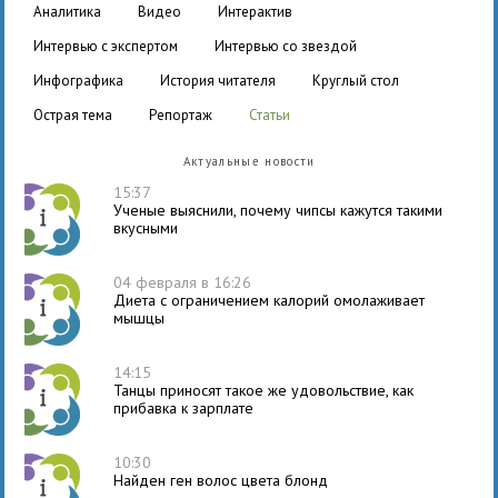
аналитика
видео
интерактив
интервью с экспертом
интервью со звездой
инфографика
история читателя
круглый стол
острая тема
репортаж
статьи
Актуальные новости
15:37
Ученые выяснили, почему чипсы кажутся такими
вкусными
04 февраля в 16:26
Диета с ограничением калорий омолаживает
мышцы
14:15
Танцы приносят такое же удовольствие, как
прибавка к зарплате
10:30
Найден ген волос цвета блонд