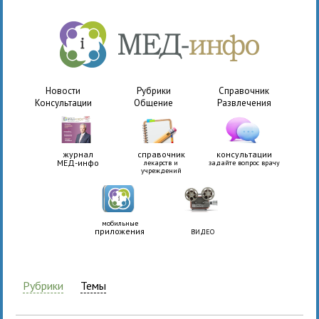
Новости
Рубрики
Справочник
Консультации
Общение
Развлечения
журнал
справочник
консультации
МЕД-инфо
лекарств и
задайте вопрос врачу
учреждений
мобильные
приложения
ВИДЕО
Рубрики
Темы