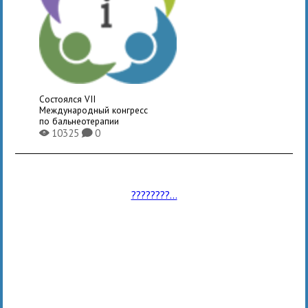
Состоялся VII
Международный конгресс
по бальнеотерапии
10325
0
X
K
????????...