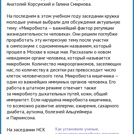
Анатолий Корсунский и Галина Смирнова.
На последнем в этом учебном году заседании кружка
молодые ученые выбрали для обсуждения актуальную
тему: «Микробиота — важнейший фактор регуляции
жизнедеятельности человека». Они решили поглубже
проработать эту интересную тему после участия
в симпозиуме с одноименным названием, который
прошел в Москве в конце мая. Рассказали о новом
невидимом органе человека, который называется
микробиом. Количество микроорганизмов, заселяющих
нас, по количеству в десятки раз превосходит число
клеток человеческого тела. Микробиота кишечника —
один из важнейших иммунных органов человека. Его
работа в штатном режиме отвечает также
за микробиоту дыхательных путей, кожи, общий
иммунитет. Если нарушена микробиота кишечника,
то возможно развитие аллергии, ожирения, сахарного
диабета, аутизма, болезней Альцгеймера
и Паркинсона.
Как установили ученые,
На заседании НСК
с возрастом микробиота меняется,