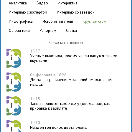
аналитика
видео
интерактив
интервью с экспертом
интервью со звездой
инфографика
история читателя
круглый стол
острая тема
репортаж
статьи
Актуальные новости
15:37
Ученые выяснили, почему чипсы кажутся такими
вкусными
04 февраля в 16:26
Диета с ограничением калорий омолаживает
мышцы
14:15
Танцы приносят такое же удовольствие, как
прибавка к зарплате
10:30
Найден ген волос цвета блонд