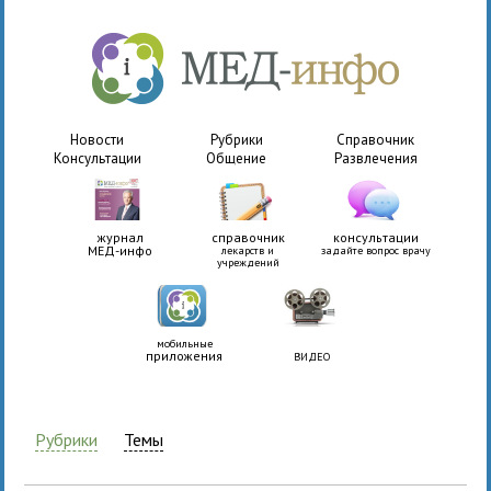
Новости
Рубрики
Справочник
Консультации
Общение
Развлечения
журнал
справочник
консультации
МЕД-инфо
лекарств и
задайте вопрос врачу
учреждений
мобильные
приложения
ВИДЕО
Рубрики
Темы