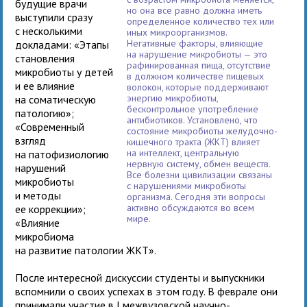
будущие врачи
но она все равно должна иметь
выступили сразу
определенное количество тех или
с несколькими
иных микроорганизмов.
Негативные факторы, влияющие
докладами: «Этапы
на нарушение микробиоты — это
становления
рафинированная пища, отсутствие
микробиоты у детей
в должном количестве пищевых
и ее влияние
волокон, которые поддерживают
энергию микробиоты,
на соматическую
бесконтрольное употребление
патологию»;
антибиотиков. Установлено, что
«Современный
состояние микробиоты желудочно-
взгляд
кишечного тракта (ЖКТ) влияет
на интеллект, центральную
на патофизиологию
нервную систему, обмен веществ.
нарушений
Все болезни цивилизации связаны
микробиоты
с нарушениями микробиоты
и методы
организма. Сегодня эти вопросы
активно обсуждаются во всем
ее коррекции»;
мире.
«Влияние
микробиома
на развитие патологии ЖКТ».
После интересной дискуссии студенты и выпускники
вспомнили о своих успехах в этом году. В феврале они
принимали участие в I межвузовской научно-