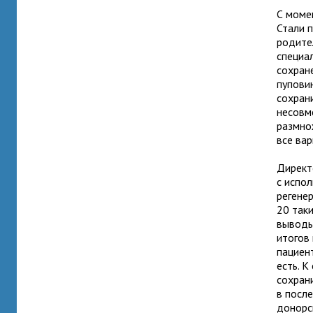
С моме
Стали 
родите
специа
сохран
пупови
сохрани
несовм
размно
все вар
Директ
с испо
регене
20 так
выводы
итогов
пациен
есть. 
сохран
в посл
донорс