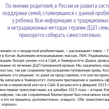
По мнению родителей, в России не развита сист
поддержки семей, столкнувшихся с данной пробл
у ребенка. Всю информацию о традиционных
и нетрадиционных методах терапии ДЦП семь
приходится собирать самостоятельно.
чинали со стандартной реабилитации, — рассказывает мама. —
е в Китае. Выполняли иглоукалывание, массаж, ЛФК. Радикальны
людали. Вскоре узнали, что в США, в Университете Дьюка, прово
ование по лечению ДЦП пуповинной кровью. Мы задумались над
ностью, так как сохранили при рождении пуповинную кровь. Ког
нимали это решение, то даже не представляли, что клетки приго
 Мы написали в Университет, получили приглашение и занялись 
нтов и перевозкой клеток в США. В результате в феврале 2013 
ена первая трансплантация, а в декабре 2013 года — вторая. Кл
 инфузии, так как сохраненный биоматериал был изначально кач
, и его не пришлось дополнительно „очищать“. Обе трансплантац
с хорошо».