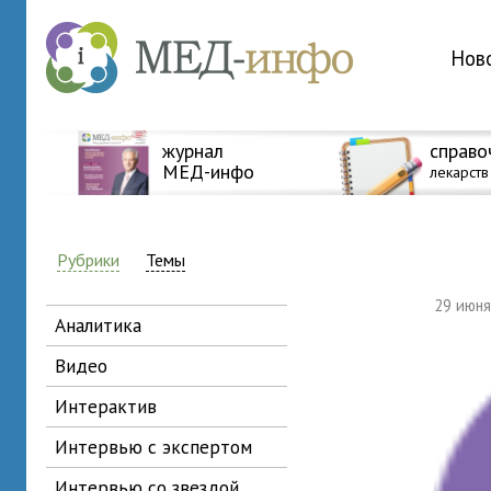
Нов
журнал
справо
МЕД-инфо
лекарств
Рубрики
Темы
29 июн
аналитика
видео
интерактив
интервью с экспертом
интервью со звездой