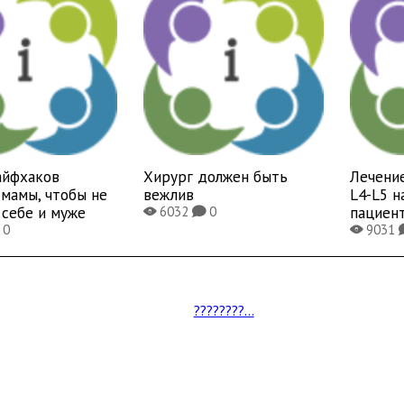
айфхаков
Хирург должен быть
Лечени
мамы, чтобы не
вежлив
L4-L5 н
 себе и муже
пациен
6032
0
X
K
0
9031
X
????????...