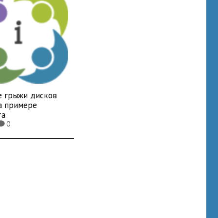
е грыжи дисков
а примере
та
0
K