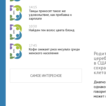
14:15
Танцы приносят такое же
удовольствие, как прибавка к
зарплате
10:30
Найден ген волос цвета блонд
17:45
Кофе снижает риск инсульта среди
Родит
женского населения
цереб
в США
сохра
клето
САМОЕ ИНТЕРЕСНОЕ
Диагн
однако
говори
может 