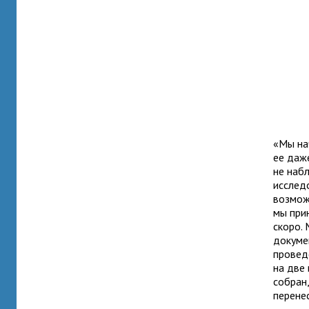
«Мы на
ее даж
не наб
исслед
возмож
мы при
скоро.
докуме
провед
на две
собран
перене