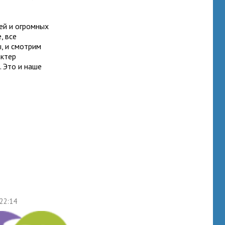
ей и огромных
, все
, и смотрим
актер
. Это и наше
 22:14