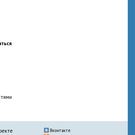
аться
стями
оекте
Вконтакте