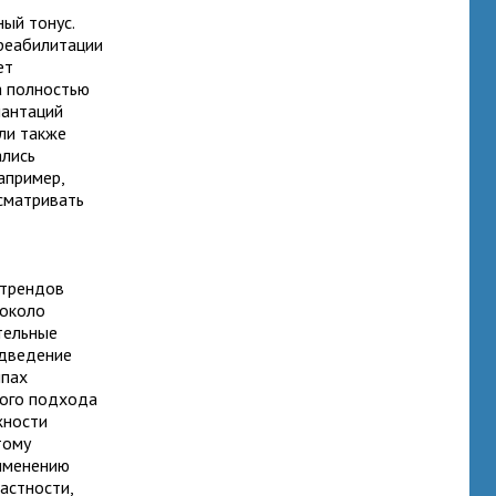
ый тонус.
 реабилитации
ет
а полностью
лантаций
ли также
ались
апример,
ссматривать
 трендов
 около
тельные
одведение
ппах
кого подхода
жности
тому
рименению
астности,