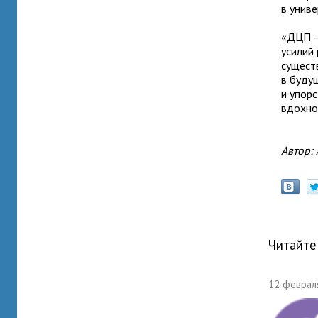
в унив
«ДЦП —
усилий 
сущест
в буду
и упорс
вдохно
Автор:
Читайте
12 февраля