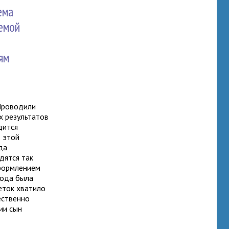
ема
емой
ям
 Проводили
х результатов
дится
 этой
да
дятся так
оформлением
года была
еток хватило
ественно
ии сын