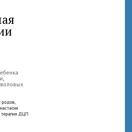
ная
ии
ребенка
и,
тволовых
 родов,
настасия
ь терапия ДЦП