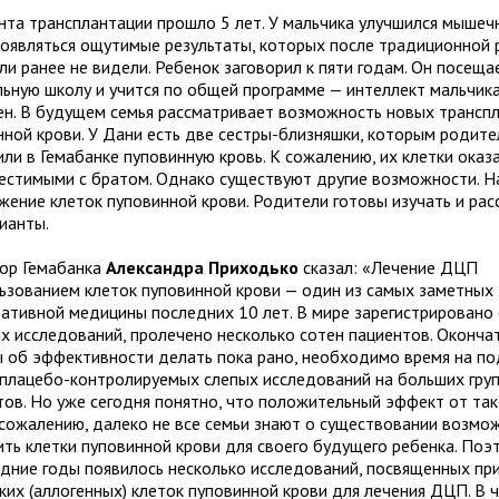
нта трансплантации прошло 5 лет. У мальчика улучшился мышечн
появляться ощутимые результаты, которых после традиционной
ли ранее не видели. Ребенок заговорил к пяти годам. Он посеща
льную школу и учится по общей программе — интеллект мальчик
ен. В будущем семья рассматривает возможность новых трансп
нной крови. У Дани есть две сестры-близняшки, которым родите
ли в Гемабанке пуповинную кровь. К сожалению, их клетки оказ
естимыми с братом. Однако существуют другие возможности. Н
жение клеток пуповинной крови. Родители готовы изучать и ра
ианты.
ор Гемабанка
Александра Приходько
сказал: «Лечение ДЦП
льзованием клеток пуповинной крови — один из самых заметных
ративной медицины последних 10 лет. В мире зарегистрировано
их исследований, пролечено несколько сотен пациентов. Оконча
 об эффективности делать пока рано, необходимо время на п
 плацебо-контролируемых слепых исследований на больших гру
тов. Но уже сегодня понятно, что положительный эффект от та
К сожалению, далеко не все семьи знают о существовании возмо
ить клетки пуповинной крови для своего будущего ребенка. Поэ
едние годы появилось несколько исследований, посвященных п
ких (аллогенных) клеток пуповинной крови для лечения ДЦП. В ч