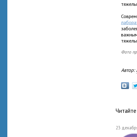
тяжелы
Соврем
лабора
заболе
важным
тяжелы
Фото п
Автор:
Читайте
23 декабря