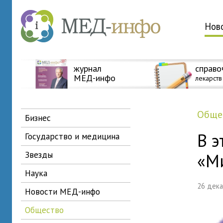
Нов
журнал
справо
МЕД-инфо
лекарств
общ
бизнес
В э
государство и медицина
звезды
«М
наука
26 дек
новости МЕД-инфо
общество