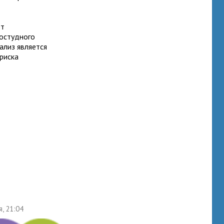
ют
ростудного
ализ является
риска
я, 21:04