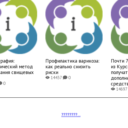
рафия:
Профилактика варикоза:
Почти 
тический метод
как реально снизить
из Курс
вания свищевых
риски
получат
дополн
14437
0
X
K
средст
0
K
1469
X
????????...