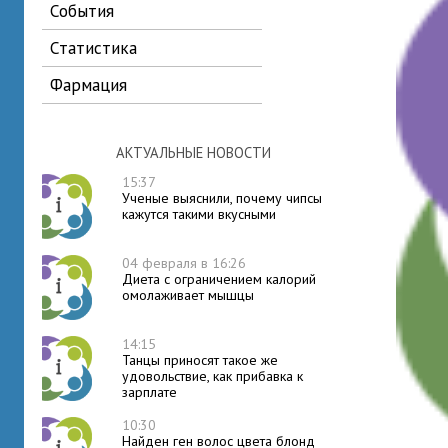
события
статистика
фармация
АКТУАЛЬНЫЕ НОВОСТИ
15:37
Ученые выяснили, почему чипсы
кажутся такими вкусными
04 февраля в 16:26
Диета с ограничением калорий
омолаживает мышцы
14:15
Танцы приносят такое же
удовольствие, как прибавка к
зарплате
10:30
Найден ген волос цвета блонд