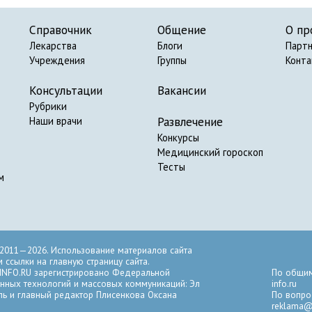
Справочник
Общение
О пр
Лекарства
Блоги
Парт
Учреждения
Группы
Конт
Консультации
Вакансии
Рубрики
Развлечение
Наши врачи
Конкурсы
Медицинский гороскоп
Тесты
м
2011—2026. Использование материалов сайта
ссылки на главную страницу сайта.
INFO.RU зарегистрировано Федеральной
По общим
нных технологий и массовых коммуникаций: Эл
info.ru
ль и главный редактор Плисенкова Оксана
По вопро
reklama@