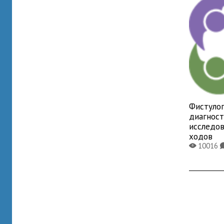
Фистулог
диагнос
исследо
ходов
10016
X