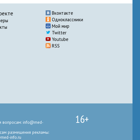
оекте
Вконтакте
Одноклассники
неры
Мой мир
акты
Twitter
Youtube
RSS
16+
 вопросам: info@med-
сам размещения рекламы:
med-info.ru