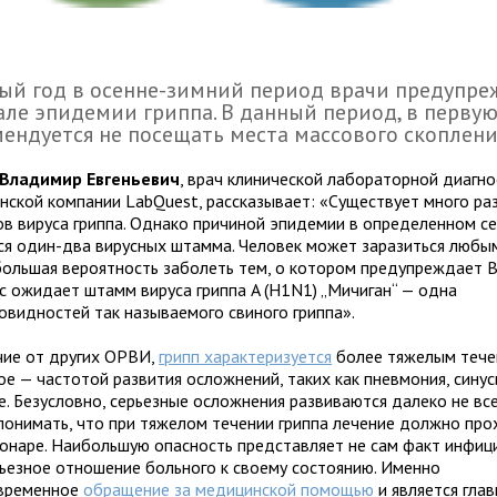
ый год в осенне-зимний период врачи предупр
але эпидемии гриппа. В данный период, в первую
ендуется не посещать места массового скоплени
Владимир Евгеньевич
, врач клинической лабораторной диагно
нской компании LabQuest, рассказывает: «Существует много ра
в вируса гриппа. Однако причиной эпидемии в определенном с
ся один-два вирусных штамма. Человек может заразиться люб
большая вероятность заболеть тем, о котором предупреждает В
ас ожидает штамм вируса гриппа A (H1N1) „Мичиган“ — одна
новидностей так называемого свиного гриппа».
чие от других ОРВИ,
грипп характеризуется
более тяжелым тече
ое — частотой развития осложнений, таких как пневмония, синус
е. Безусловно, серьезные осложнения развиваются далеко не вс
понимать, что при тяжелом течении гриппа лечение должно про
ионаре. Наибольшую опасность представляет не сам факт инфиц
рьезное отношение больного к своему состоянию. Именно
временное
обращение за медицинской помощью
и является гла