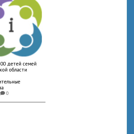
700 детей семей
кой области
ительные
ва
7
0
K