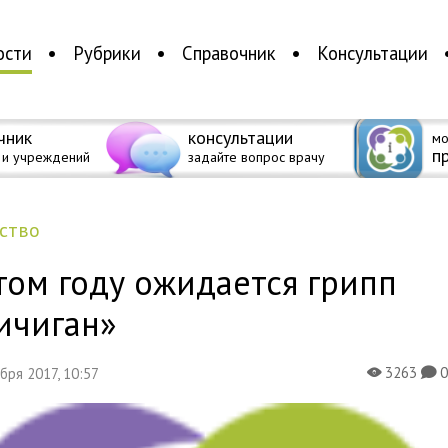
ости
Рубрики
Справочник
Консультации
чник
консультации
мо
п
 и учреждений
задайте вопрос врачу
ество
том году ожидается грипп
ичиган»
3263
абря 2017, 10:57
X
K