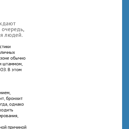
еждают
 очередь,
я людей.
стики
зличных
езоне обычно
ым штаммом,
ОЗ. В этом
нием,
ит, бронхит
егда, однако
ходить
ирования,
вной причиной