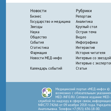
Новости
Рубрики
Бизнес
Репортаж
Государство и медицина
Аналитика
Звезды
Круглый стол
Наука
Острая тема
Общество
Видео
События
Инфографика
Статистика
Интерактив
Фармация
История читателя
Новости МЕД-инфо
Интервью со звездой
Интервью с эксперто
Календарь событий
Статьи
Медицинский портал «МЕД-инфо» © 
возможно с обязательным указанием 
MED-INFO.RU. Сетевое издание MED-
службой по надзору в сфере связи, информацио
NФС77-74266 от 09 ноября 2018 года. Учредите
Анатольевна. Телефон +7 (915) 636-18-00.