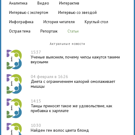
аналитика
видео
интерактив
интервью с экспертом
интервью со звездой
инфографика
история читателя
круглый стол
острая тема
репортаж
статьи
Актуальные новости
15:37
Ученые выяснили, почему чипсы кажутся такими
вкусными
04 февраля в 16:26
Диета с ограничением калорий омолаживает
мышцы
14:15
Танцы приносят такое же удовольствие, как
прибавка к зарплате
10:30
Найден ген волос цвета блонд