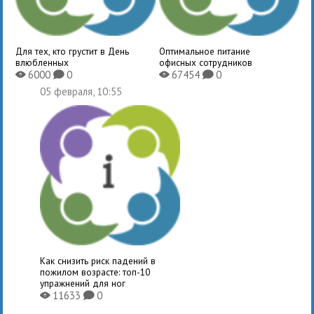
Для тех, кто грустит в День
Оптимальное питание
влюбленных
офисных сотрудников
6000
0
67454
0
X
K
X
K
05 февраля, 10:55
Как снизить риск падений в
пожилом возрасте: топ-10
упражнений для ног
11633
0
X
K