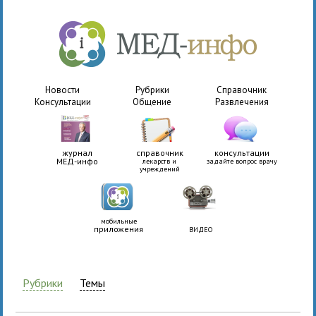
Новости
Рубрики
Справочник
Консультации
Общение
Развлечения
журнал
справочник
консультации
МЕД-инфо
лекарств и
задайте вопрос врачу
учреждений
мобильные
приложения
ВИДЕО
Рубрики
Темы