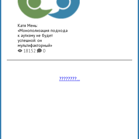
Катя Мень:
«Монополизация подхода
к аутизму не будет
успешной: он
мультифакторный»
18152
0
X
K
????????...