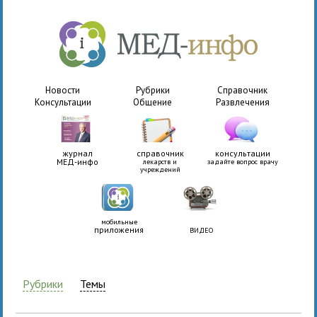
Новости
Рубрики
Справочник
Консультации
Общение
Развлечения
журнал
справочник
консультации
МЕД-инфо
лекарств и
задайте вопрос врачу
учреждений
мобильные
приложения
ВИДЕО
Рубрики
Темы