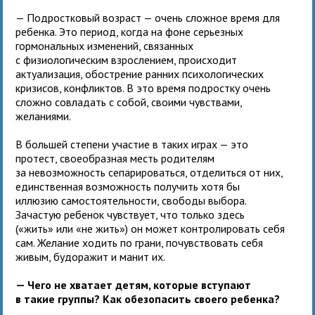
sreda.ru/2017/02/27/278434-
suicid-
— Подростковый возраст — очень сложное время для
sovershili-
ребенка. Это период, когда на фоне серьезных
dve-
гормональных изменений, связанных
shkolnicy-
с физиологическим взрослением, происходит
iz-
актуализация, обострение ранних психологических
grupp-
кризисов, конфликтов. В это время подростку очень
smerti-
сложно совладать с собой, своими чувствами,
v-
желаниями.
irkutskoj-
obla-
В большей степени участие в таких играх — это
-
н
протест, своеобразная месть родителям
за невозможность сепарироваться, отделиться от них,
единственная возможность получить хотя бы
иллюзию самостоятельности, свободы выбора.
Зачастую ребенок чувствует, что только здесь
(«жить» или «не жить») он может контролировать себя
сам. Желание ходить по грани, почувствовать себя
живым, будоражит и манит их.
— Чего не хватает детям, которые вступают
в такие группы? Как обезопасить своего ребенка?