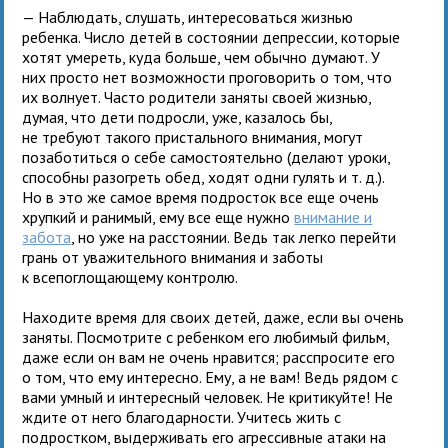
— Наблюдать, слушать, интересоваться жизнью
ребенка. Число детей в состоянии депрессии, которые
хотят умереть, куда больше, чем обычно думают. У
них просто нет возможности проговорить о том, что
их волнует. Часто родители заняты своей жизнью,
думая, что дети подросли, уже, казалось бы,
не требуют такого пристального внимания, могут
позаботиться о себе самостоятельно (делают уроки,
способны разогреть обед, ходят одни гулять и т. д.).
Но в это же самое время подросток все еще очень
хрупкий и ранимый, ему все еще нужно
внимание и
забота
, но уже на расстоянии. Ведь так легко перейти
грань от уважительного внимания и заботы
к всепоглощающему контролю.
Находите время для своих детей, даже, если вы очень
заняты. Посмотрите с ребенком его любимый фильм,
даже если он вам не очень нравится; расспросите его
о том, что ему интересно. Ему, а не вам! Ведь рядом с
вами умный и интересный человек. Не критикуйте! Не
ждите от него благодарности. Учитесь жить с
подростком, выдерживать его агрессивные атаки на