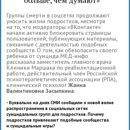
Группы смерти в соцсетях продолжают
уносить жизни подростков, несмотря
на то, что модераторы «ВКонтакте»
начали активно блокировать страницы
пользователей, публикующих материалы,
связанные с деятельностью подобных
сообществ. О том, как обезопасить своего
ребенка от суицида МЕД-инфо
рассказала заместитель главного врача
Клиники Маршака по реабилитационной
работе, действительный член Российской
психотерапевтической ассоциации (РПА),
клинический психолог
Жанна
Валентиновна Засыпкина
.
- Буквально на днях СМИ сообщили о новой волне
распространения в социальных сетях
Подробнее
суицидальных групп для подростков. Почему
на Курьер.Среда.Бердск:
подростков привлекают подобные сообщества
http://www.kurer-
и
суицидальны
е игры?