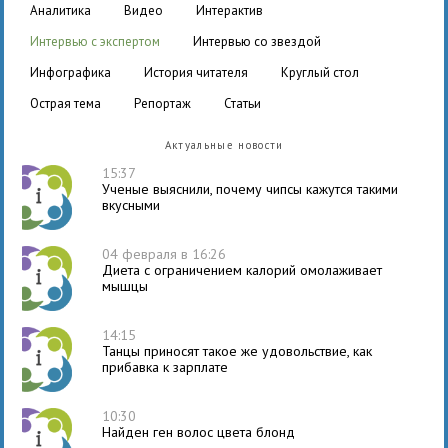
аналитика
видео
интерактив
интервью с экспертом
интервью со звездой
инфографика
история читателя
круглый стол
острая тема
репортаж
статьи
Актуальные новости
15:37
Ученые выяснили, почему чипсы кажутся такими
вкусными
04 февраля в 16:26
Диета с ограничением калорий омолаживает
мышцы
14:15
Танцы приносят такое же удовольствие, как
прибавка к зарплате
10:30
Найден ген волос цвета блонд