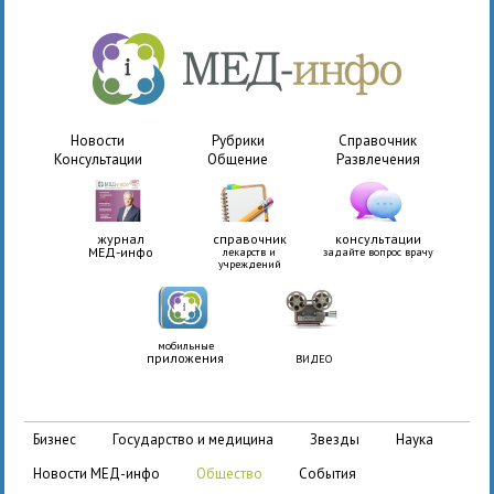
Новости
Рубрики
Справочник
Консультации
Общение
Развлечения
журнал
справочник
консультации
МЕД-инфо
лекарств и
задайте вопрос врачу
учреждений
мобильные
приложения
ВИДЕО
бизнес
государство и медицина
звезды
наука
новости МЕД-инфо
общество
события