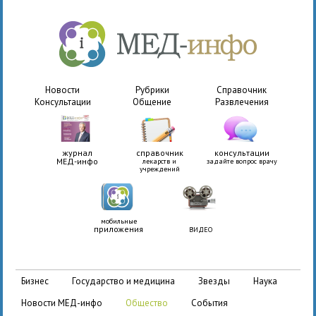
Новости
Рубрики
Справочник
Консультации
Общение
Развлечения
журнал
справочник
консультации
МЕД-инфо
лекарств и
задайте вопрос врачу
учреждений
мобильные
приложения
ВИДЕО
бизнес
государство и медицина
звезды
наука
новости МЕД-инфо
общество
события