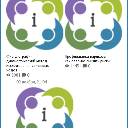
Фистулография:
Профилактика варикоза:
диагностический метод
как реально снизить риски
исследования свищевых
14434
0
X
K
ходов
9981
0
X
K
02 ноября, 21:04