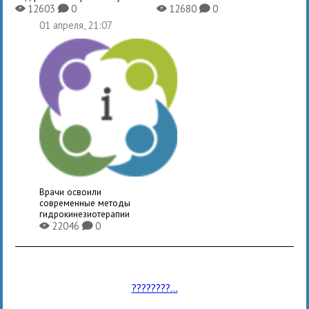
12603
0
12680
0
X
K
X
K
01 апреля, 21:07
Врачи освоили
современные методы
гидрокинезиотерапии
22046
0
X
K
????????...