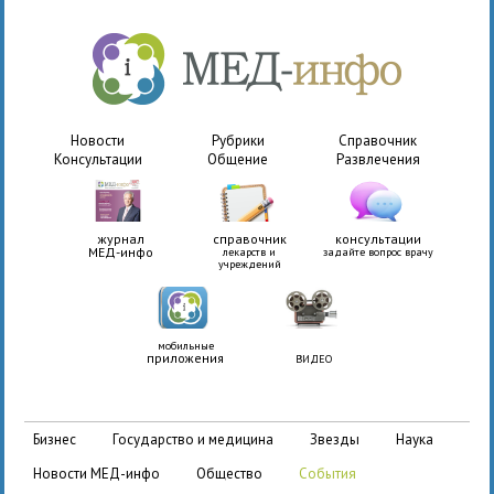
Новости
Рубрики
Справочник
Консультации
Общение
Развлечения
журнал
справочник
консультации
МЕД-инфо
лекарств и
задайте вопрос врачу
учреждений
мобильные
приложения
ВИДЕО
бизнес
государство и медицина
звезды
наука
новости МЕД-инфо
общество
события