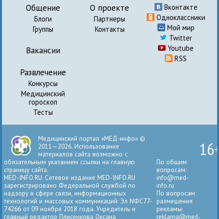
Общение
О проекте
Вконтакте
Одноклассники
Блоги
Партнеры
Мой мир
Группы
Контакты
Twitter
Youtube
Вакансии
RSS
Развлечение
Конкурсы
Медицинский
гороскоп
Тесты
Медицинский портал «МЕД-инфо» ©
16
2011—2026. Использование
материалов сайта возможно с
обязательным указанием ссылки на главную
По общим
страницу сайта.
вопросам:
MED-INFO.RU. Сетевое издание MED-INFO.RU
info@med-
зарегистрировано Федеральной службой по
info.ru
надзору в сфере связи, информационных
По вопросам
технологий и массовых коммуникаций: Эл NФС77-
размещения
74266 от 09 ноября 2018 года. Учредитель и
рекламы:
главный редактор Плисенкова Оксана
reklama@med-