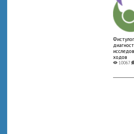
Фистулог
диагнос
исследо
ходов
10067
X