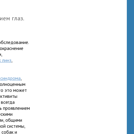
ем глаз.
обследование.
покраснение
,
 линз
,
 синдрома
,
полноценным
 то это может
нктивиты
 всегда
ть проявлением
ескими
ми, общими
ной системы,
 собак и