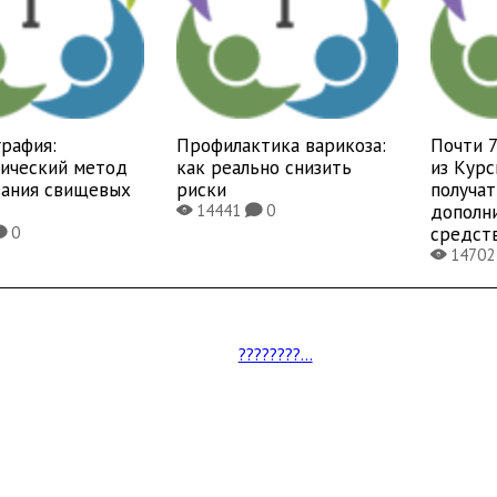
рафия:
Профилактика варикоза:
Почти 
тический метод
как реально снизить
из Курс
вания свищевых
риски
получат
дополн
14441
0
X
K
средст
0
K
1470
X
????????...