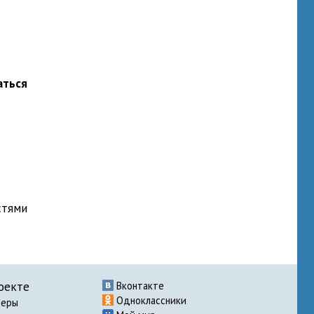
аться
стями
оекте
Вконтакте
Одноклассники
неры