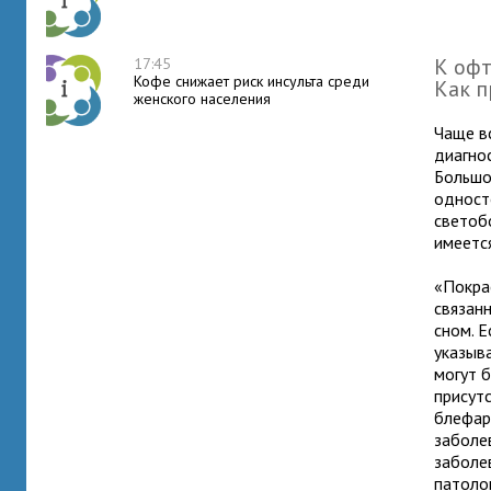
К офт
17:45
Кофе снижает риск инсульта среди
Как п
женского населения
Чаще в
диагно
Большо
одност
светоб
имеетс
«Покра
связан
сном. 
указыв
могут 
присутс
блефар
заболе
заболе
патоло