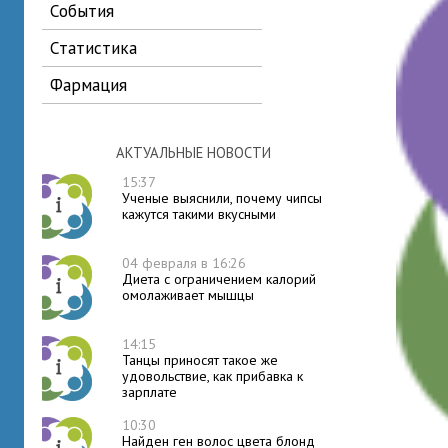
события
статистика
фармация
АКТУАЛЬНЫЕ НОВОСТИ
15:37
Ученые выяснили, почему чипсы
кажутся такими вкусными
04 февраля в 16:26
Диета с ограничением калорий
омолаживает мышцы
14:15
Танцы приносят такое же
удовольствие, как прибавка к
зарплате
10:30
Найден ген волос цвета блонд