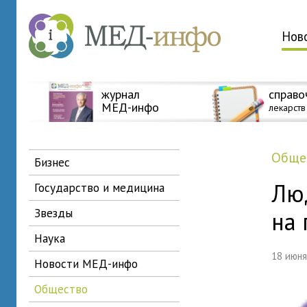
Нов
журнал
справо
МЕД-инфо
лекарств
общ
бизнес
Лю
государство и медицина
звезды
на 
наука
18 июн
новости МЕД-инфо
общество