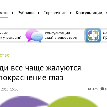
ости
Рубрики
Справочник
Консультации
чник
консультации
мо
п
 и учреждений
задайте вопрос врачу
ество
ди все чаще жалуются
покраснение глаз
4236
я 2015, 15:32
X
K