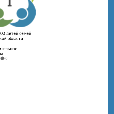
700 детей семей
кой области
ительные
ва
2
0
K