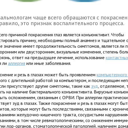
альмологам чаще всего обращаются с покраснени
равило, это признак воспалительного процесса.
сего причиной покраснения глаз является конъюнктивит. Чтобы
стировать причину, необходимы полный анамнез и тщательное 
е значение имеет продолжительность симптомов, является ли 
оронним или двусторонним, визуальные изменения, степень боли
оязнь, ответ на предыдущее лечение, использование
контактных
я ли
аллергия
или иные заболевания.
снение и резь в глазах может быть проявлением
компьютерного
ного с длительной работой за компьютером, и последующим не
Если присутствуют другие симптомы, такие как
зуд
, отделяемое,
ать на наличие бактериального конъюнктивита. Вирусные конъю
быть осложнением, связанным с ОРВИ. При аллергии практически
твует зуд в глазах. Также покраснение и резь в глазах могут бы
итов, которые могут быть последствиями, связанными с хронич
ваниями желудочно-кишечного тракта, сосудистыми нарушения
ваниями, в том числе ревматологическими, со снижением иммун
гии лор-органов, стоматологической патологией, наличием дома