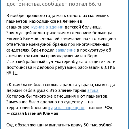
достоинства, сообщает портал 66.ru.
В ноябре прошлого года мать одного из маленьких
пациентов, находящихся на лечении в
стационаре,
курила в здании
детской больницы.
Заведующий педиатрическим отделением больницы
Евгений Климов сделал ей замечание, на что женщина
ответила нецензурной бранью при многочисленных
свидетелях. Врач подал
заявление
в прокуратуру об
административном правонарушении и в Верх-
Исетский районный суд Екатеринбурга о защите чести,
достоинства и деловой репутации, рассказали в ДГКБ
№ 11.
«Какая бы ни была сложная работа у врача, мы всегда
держим себя в руках. Это элементарная
этика
.
Хотелось бы такого же отношения и от пациентов.
Замечание было сделано по существу — на
территории больниц
курить запрещено
законом РФ»,
— сказал
Евгений Климов
.
Суд обязал женщину выплатить врачу 50 тыс. рублей