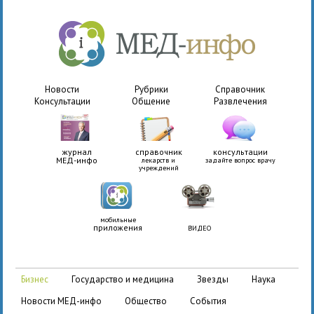
Новости
Рубрики
Справочник
Консультации
Общение
Развлечения
журнал
справочник
консультации
МЕД-инфо
лекарств и
задайте вопрос врачу
учреждений
мобильные
приложения
ВИДЕО
бизнес
государство и медицина
звезды
наука
новости МЕД-инфо
общество
события