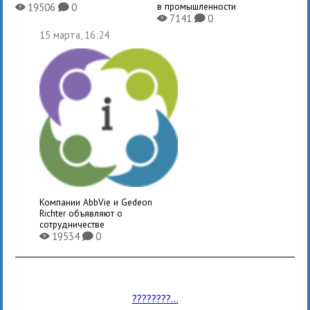
в промышленности
19506
0
X
K
7141
0
X
K
15 марта, 16:24
Компании AbbVie и Gedeon
Richter объявляют о
сотрудничестве
19534
0
X
K
????????...