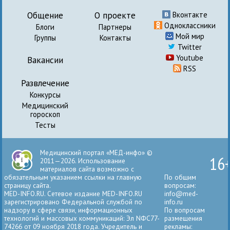
Общение
О проекте
Вконтакте
Одноклассники
Блоги
Партнеры
Мой мир
Группы
Контакты
Twitter
Youtube
Вакансии
RSS
Развлечение
Конкурсы
Медицинский
гороскоп
Тесты
Медицинский портал «МЕД-инфо» ©
16
2011—2026. Использование
материалов сайта возможно с
обязательным указанием ссылки на главную
По общим
страницу сайта.
вопросам:
MED-INFO.RU. Сетевое издание MED-INFO.RU
info@med-
зарегистрировано Федеральной службой по
info.ru
надзору в сфере связи, информационных
По вопросам
технологий и массовых коммуникаций: Эл NФС77-
размещения
74266 от 09 ноября 2018 года. Учредитель и
рекламы: