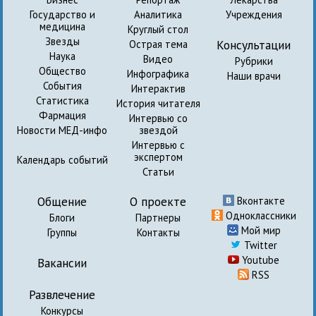
Государство и
Аналитика
Учреждения
медицина
Круглый стол
Звезды
Консультации
Острая тема
Наука
Видео
Рубрики
Общество
Инфографика
Наши врачи
События
Интерактив
Статистика
История читателя
Фармация
Интервью со
Новости МЕД-инфо
звездой
Интервью с
экспертом
Календарь событий
Статьи
Общение
О проекте
Вконтакте
Одноклассники
Блоги
Партнеры
Мой мир
Группы
Контакты
Twitter
Youtube
Вакансии
RSS
Развлечение
Конкурсы