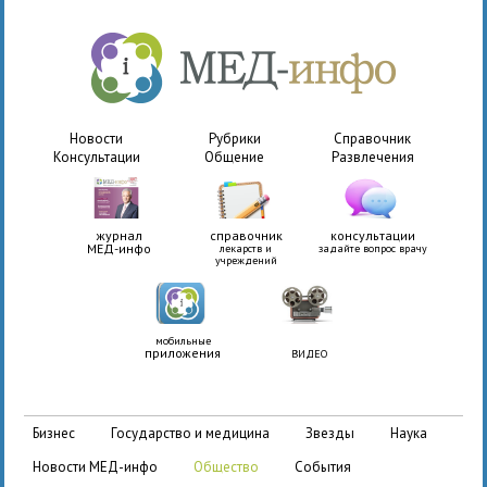
Новости
Рубрики
Справочник
Консультации
Общение
Развлечения
журнал
справочник
консультации
МЕД-инфо
лекарств и
задайте вопрос врачу
учреждений
мобильные
приложения
ВИДЕО
бизнес
государство и медицина
звезды
наука
новости МЕД-инфо
общество
события