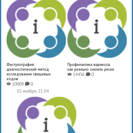
Фистулография:
Профилактика варикоза:
диагностический метод
как реально снизить риски
исследования свищевых
14436
0
X
K
ходов
10009
0
X
K
02 ноября, 21:04