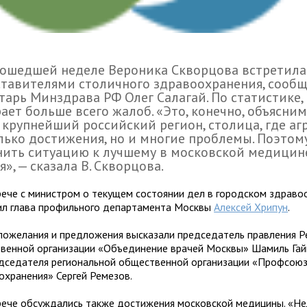
ошедшей неделе Вероника Скворцова встретила
тавителями столичного здравоохранения, сообщ
тарь Минздрава РФ Олег Салагай. По статистике,
ает больше всего жалоб. «Это, конечно, объясни
 крупнейший российский регион, столица, где аг
лько достижения, но и многие проблемы. Поэтом
ить ситуацию к лучшему в московской медицине
я», — сказала В. Скворцова.
рече с министром о текущем состоянии дел в городском здраво
л глава профильного департамента Москвы
Алексей Хрипун
.
пожелания и предложения высказали председатель правления Р
венной организации «Объединение врачей Москвы» Шамиль Гай
дседателя региональной общественной организации «Профсоюз
охранения» Сергей Ремезов.
рече обсуждались также достижения московской медицины. «Не