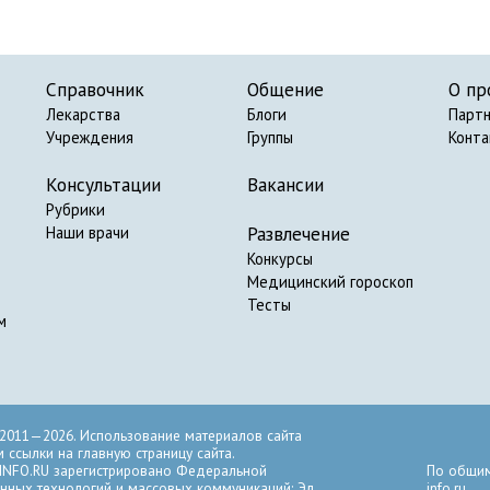
Справочник
Общение
О пр
Лекарства
Блоги
Парт
Учреждения
Группы
Конт
Консультации
Вакансии
Рубрики
Развлечение
Наши врачи
Конкурсы
Медицинский гороскоп
Тесты
м
2011—2026. Использование материалов сайта
ссылки на главную страницу сайта.
INFO.RU зарегистрировано Федеральной
По общим
нных технологий и массовых коммуникаций: Эл
info.ru