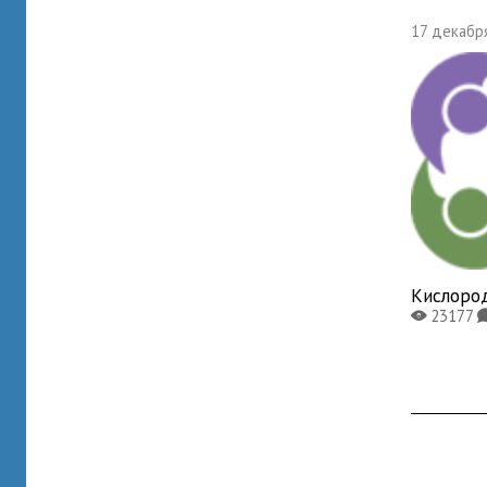
17 декабря
Кислоро
23177
X