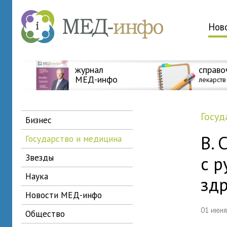
Нов
журнал
справо
МЕД-инфо
лекарств
госу
бизнес
В. 
государство и медицина
звезды
с р
наука
зд
новости МЕД-инфо
01 июн
общество