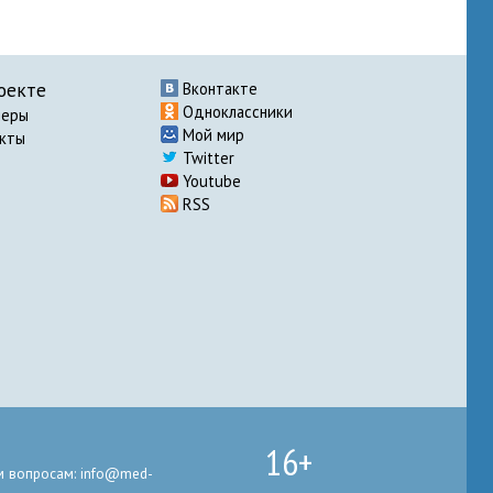
оекте
Вконтакте
Одноклассники
неры
Мой мир
акты
Twitter
Youtube
RSS
16+
 вопросам: info@med-