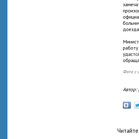
замеча
произ
официал
больнич
доезда
Минист
работу
удастс
обраща
Фото с с
Автор:
Читайте