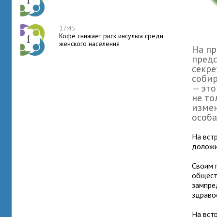
17:45
Кофе снижает риск инсульта среди
женского населения
На пр
предс
секре
собир
— это
не то
измен
особа
На вст
доложи
Своим 
общест
зампре
здраво
На вст