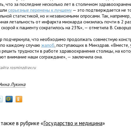
ть, что за последние несколько лет в столичном здравоохранен
ошли
серьезные перемены к лучшему
— это подтверждается не т
ьной статистикой, но и независимыми опросами. Так, например,
ная летальность от инфаркта миокарда снизилась почти в 2 раз
 скорой к пациенту сократилось на 23%», — отметила В. Скворцо
р подчеркнула, что необходимо продолжать совместную конст
 по каждому случаю
жалоб
, поступающих в Минздрав. «Вместе, 
я решить трудности в работе здравоохранения столицы, на кот
ют внимание наши сограждане», — заключила она.
айта rosminzdrav.ru
Анна Лукина
 также в рубрике «
государство и медицина
»