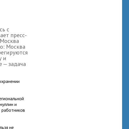
сь с
ает пресс-
 Москва
мо: Москва
регируются
у и
 — задача
охранении
егиональной
нуллин и
 работников
льзя не