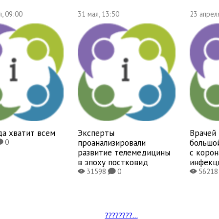
, 09:00
31 мая, 13:50
23 апрел
да хватит всем
Эксперты
Врачей 
проанализировали
большо
0
K
развитие телемедицины
с коро
в эпоху постковид
инфекц
31598
0
5621
X
K
X
????????...