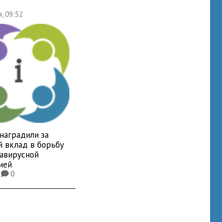
я, 09:52
наградили за
й вклад в борьбу
навирусной
ией
8
0
K