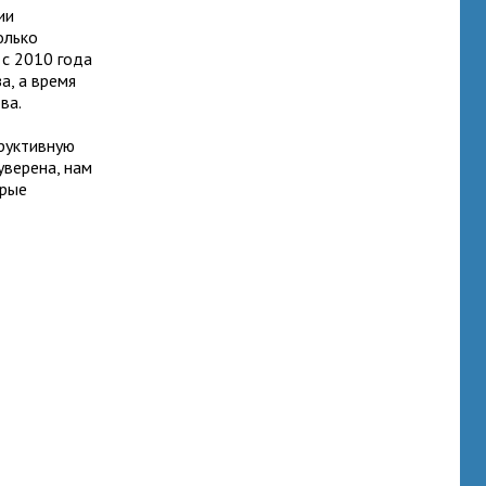
ии
олько
 с 2010 года
а, а время
ва.
руктивную
уверена, нам
орые