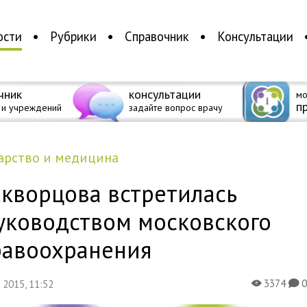
ости
Рубрики
Справочник
Консультации
чник
консультации
мо
п
 и учреждений
задайте вопрос врачу
дарство и медицина
Скворцова встретилась
уководством московского
равоохранения
3374
я 2015, 11:52
X
K