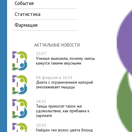
события
статистика
фармация
АКТУАЛЬНЫЕ НОВОСТИ
15:37
Ученые выяснили, почему чипсы
кажутся такими вкусными
04 февраля в 16:26
Диета с ограничением калорий
омолаживает мышцы
14:15
Танцы приносят такое же
удовольствие, как прибавка к
зарплате
10:30
Найден ген волос цвета блонд