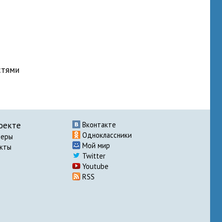
стями
оекте
Вконтакте
Одноклассники
неры
Мой мир
акты
Twitter
Youtube
RSS