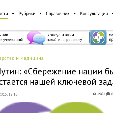
ости
Рубрики
Справочник
Консультации
чник
консультации
мо
п
 и учреждений
задайте вопрос врачу
дарство и медицина
Путин: «Сбережение нации б
стается нашей ключевой за
4964
 2015, 12:10
X
K