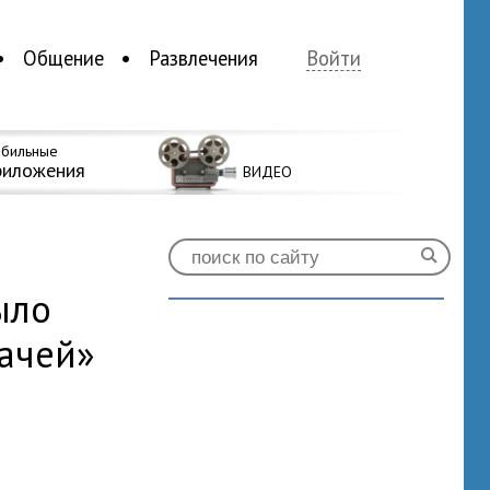
Общение
Развлечения
Войти
бильные
риложения
ВИДЕО
ыло
дачей»
0