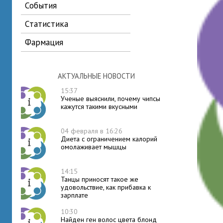
события
статистика
фармация
АКТУАЛЬНЫЕ НОВОСТИ
15:37
Ученые выяснили, почему чипсы
кажутся такими вкусными
04 февраля в 16:26
Диета с ограничением калорий
омолаживает мышцы
14:15
Танцы приносят такое же
удовольствие, как прибавка к
зарплате
10:30
Найден ген волос цвета блонд