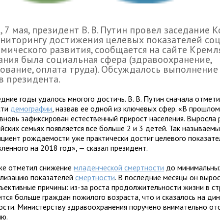
, 7 мая, президент В. В. Путин провел заседание 
ниторингу достижения целевых показателей со
мического развития, сообщается на сайте Кремля
ния была социальная сфера (здравоохранение,
ование, оплата труда). Обсуждалось выполнение
в президента.
дние годы удалось многого достичь. В. В. Путин сначала отмети
сти
демографии
, назвав ее одной из ключевых сфер. «В прошлом
 вновь зафиксирован естественный прирост населения. Выросла
ийских семьях появляется все больше 2 и 3 детей. Так называем
циент рождаемости уже практически достиг целевого показате
ленного на 2018 год», — сказал президент.
же отметил снижение
младенческой смертности
до минимальных
илизацию показателей
смертности
. В последние месяцы он вырос
бъективные причины: из-за роста продолжительности жизни в ст
ится больше граждан пожилого возраста, что и сказалось на ди
ости. Министерству здравоохранения поручено внимательно от
ию.