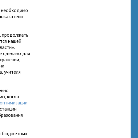
о необходимо
показатели
, продолжать
тся нашей
ласти».
е сделано для
охранении,
ни
а, учителя
енно
мо, когда
оптимизации
дстанции
бразования
ии бюджетных