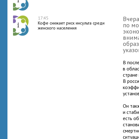
Вчера
17:45
Кофе снижает риск инсульта среди
по мо
женского населения
эконо
внима
образ
указо
В после
в обла
стране
В росс
коэффи
установ
Он так
и стаб
есть о
станов
смертн
ситуац