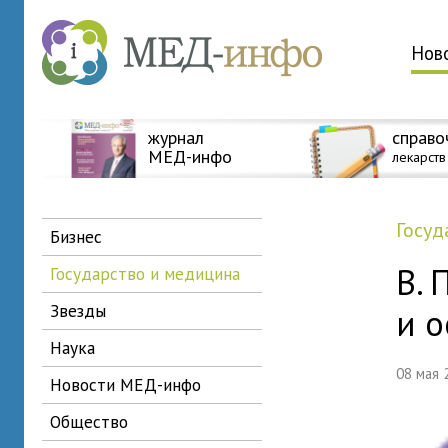
Нов
журнал
справо
МЕД-инфо
лекарств
госу
бизнес
В. 
государство и медицина
звезды
и о
наука
08 мая
новости МЕД-инфо
общество