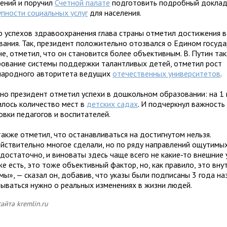
ений и поручил
Счетной палате
подготовить подробный докла
пности социальных услуг
для населения.
 успехов здравоохранения глава страны отметил достижения в
вания. Так, президент положительно отозвался о Едином госуд
не, отметил, что он становится более объективным. В. Путин т
ование системы поддержки талантливых детей, отметил рост
ародного авторитета ведущих
отечественных университетов
.
но президент отметил успехи в дошкольном образовании: на 1
илось количество мест в
детских садах
. И подчеркнул важность
овки педагогов и воспитателей.
также отметил, что останавливаться на достигнутом нельзя.
йствительно многое сделали, но по ряду направлений ощутимых
достаточно, и виноваты здесь чаще всего не какие‑то внешние 
е есть, это тоже объективный фактор, но, как правило, это вну
мы», — сказал он, добавив, что указы были подписаны 3 года на
тываться нужно о реальных изменениях в жизни людей.
айта kremlin.ru