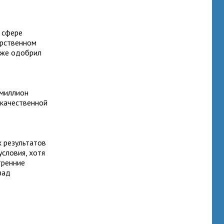
д
 сфере
арственном
акже одобрил
 миллион
 качественной
 результатов
условия, хотя
тренние
зад