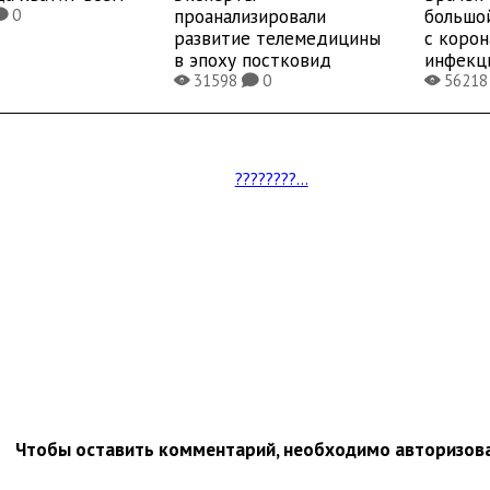
проанализировали
большо
0
K
развитие телемедицины
с коро
в эпоху постковид
инфекц
31598
0
5621
X
K
X
????????...
Чтобы оставить комментарий, необходимо авторизов