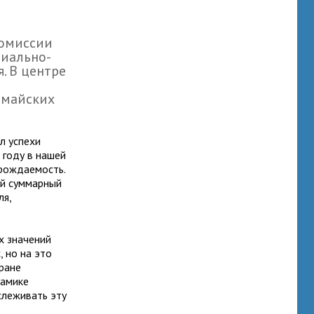
Комиссии
циально-
. В центре
 майских
л успехи
 году в нашей
 рождаемость.
ый суммарный
ля,
 значений
, но на это
ране
намике
слеживать эту