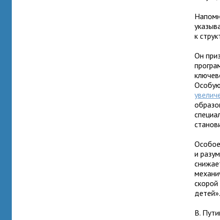
Напомн
указыв
к струк
Он при
програ
ключев
Особую
увелич
образо
специал
станов
Особое
и разу
снижае
механи
скорой
детей»
В. Пут