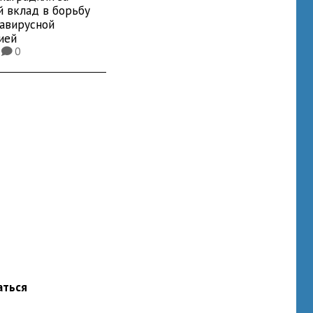
й вклад в борьбу
навирусной
ией
8
0
K
аться