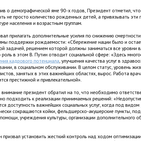
ив о демографической яме 90-х годов, Президент отметил, чт
ать не просто количество рожденных детей, а привязывать эти 
туре населения и возрастным группам.
звал прилагать дополнительные усилия по снижению смертности
ммы поддержки рождаемости: «Сбережение нации было и остае
ой задачей, решением которой должны заниматься все уровни в
 роль в этом В. Путин отводит социальной сфере: «Здесь много
ения кадрового потенциала
, улучшения качества услуг в здраво
вании, в социальном обслуживании. В целом статус, уровень жиз
истов, занятых в этих важнейших областях, вырос. Работа врач
ится престижной и привлекательной».
 внимание президент обратил на то, что необходимо ответств
мно подходить к реализации принимаемых решений: «Недопусти
тся доступность важнейших социальных услуг, когда под видом
чески сокращаются койки, фельдшерско-акушерские пункты, по
 помощи, учреждения культуры, организации дополнительного о
.
ин призвал установить жесткий контроль над ходом оптимизац