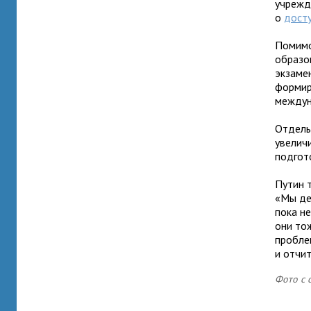
учрежд
о
досту
Помимо
образо
экзаме
формир
междун
Отдель
увелич
подгот
Путин 
«Мы де
пока не
они тож
пробле
и отчи
Фото с с