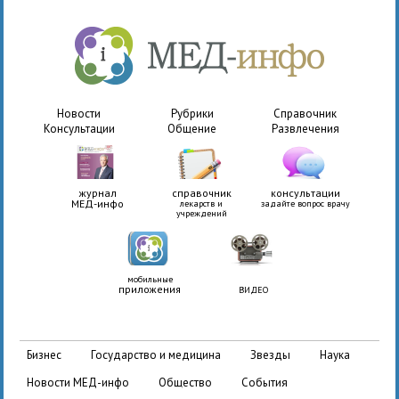
Новости
Рубрики
Справочник
Консультации
Общение
Развлечения
журнал
справочник
консультации
МЕД-инфо
лекарств и
задайте вопрос врачу
учреждений
мобильные
приложения
ВИДЕО
бизнес
государство и медицина
звезды
наука
новости МЕД-инфо
общество
события