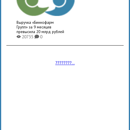
Выручка «Биннофарм
Групп» за 9 месяцев
превысила 20 млрд рублей
20735
0
X
K
????????...