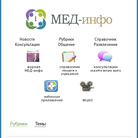
Новости
Рубрики
Справочник
Консультации
Общение
Развлечения
журнал
справочник
консультации
МЕД-инфо
лекарств и
задайте вопрос врачу
учреждений
мобильные
приложения
ВИДЕО
Рубрики
Темы