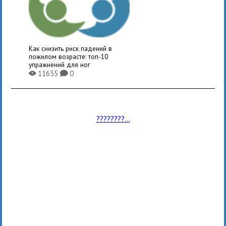
Как снизить риск падений в
пожилом возрасте: топ-10
упражнений для ног
11635
0
X
K
????????...