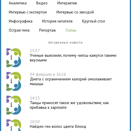
аналитика
видео
интерактив
интервью с экспертом
интервью со звездой
инфографика
история читателя
круглый стол
острая тема
репортаж
статьи
Актуальные новости
15:37
Ученые выяснили, почему чипсы кажутся такими
вкусными
04 февраля в 16:26
Диета с ограничением калорий омолаживает
мышцы
14:15
Танцы приносят такое же удовольствие, как
прибавка к зарплате
10:30
Найден ген волос цвета блонд