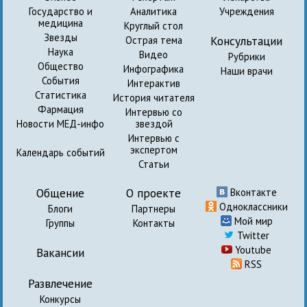
Государство и
Аналитика
Учреждения
медицина
Круглый стол
Звезды
Консультации
Острая тема
Наука
Видео
Рубрики
Общество
Инфографика
Наши врачи
События
Интерактив
Статистика
История читателя
Фармация
Интервью со
Новости МЕД-инфо
звездой
Интервью с
экспертом
Календарь событий
Статьи
Общение
О проекте
Вконтакте
Одноклассники
Блоги
Партнеры
Мой мир
Группы
Контакты
Twitter
Youtube
Вакансии
RSS
Развлечение
Конкурсы