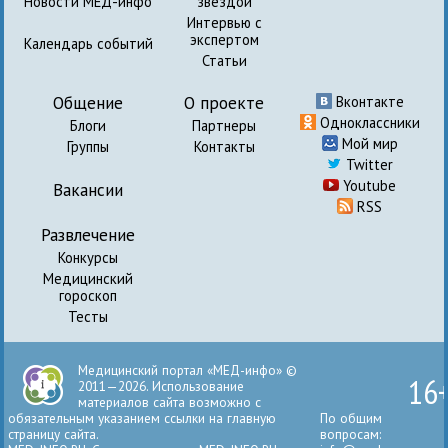
Новости МЕД-инфо
звездой
Интервью с
экспертом
Календарь событий
Статьи
Общение
О проекте
Вконтакте
Одноклассники
Блоги
Партнеры
Мой мир
Группы
Контакты
Twitter
Youtube
Вакансии
RSS
Развлечение
Конкурсы
Медицинский
гороскоп
Тесты
Медицинский портал «МЕД-инфо» ©
16
2011—2026. Использование
материалов сайта возможно с
обязательным указанием ссылки на главную
По общим
страницу сайта.
вопросам: