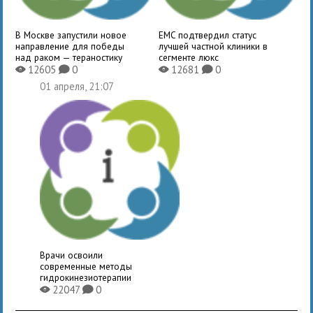
В Москве запустили новое
EMC подтвердил статус
направление для победы
лучшей частной клиники в
над раком — тераностику
сегменте люкс
12605
0
12681
0
X
K
X
K
01 апреля, 21:07
Врачи освоили
современные методы
гидрокинезиотерапии
22047
0
X
K