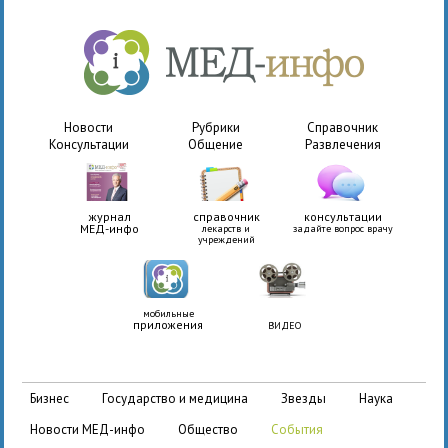
Новости
Рубрики
Справочник
Консультации
Общение
Развлечения
журнал
справочник
консультации
МЕД-инфо
лекарств и
задайте вопрос врачу
учреждений
мобильные
приложения
ВИДЕО
бизнес
государство и медицина
звезды
наука
новости МЕД-инфо
общество
события