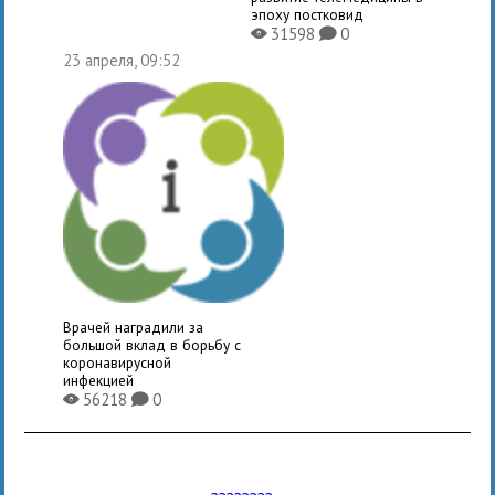
эпоху постковид
31598
0
X
K
23 апреля, 09:52
Врачей наградили за
большой вклад в борьбу с
коронавирусной
инфекцией
56218
0
X
K