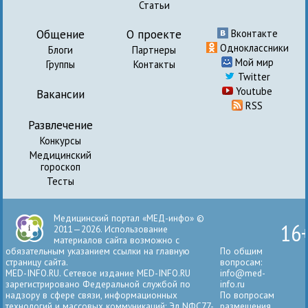
Статьи
Общение
О проекте
Вконтакте
Одноклассники
Блоги
Партнеры
Мой мир
Группы
Контакты
Twitter
Youtube
Вакансии
RSS
Развлечение
Конкурсы
Медицинский
гороскоп
Тесты
Медицинский портал «МЕД-инфо» ©
16
2011—2026. Использование
материалов сайта возможно с
обязательным указанием ссылки на главную
По общим
страницу сайта.
вопросам:
MED-INFO.RU. Сетевое издание MED-INFO.RU
info@med-
зарегистрировано Федеральной службой по
info.ru
надзору в сфере связи, информационных
По вопросам
технологий и массовых коммуникаций: Эл NФС77-
размещения