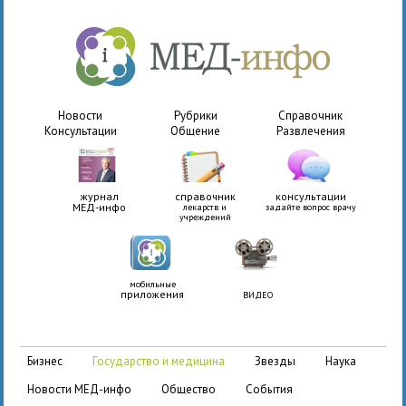
Новости
Рубрики
Справочник
Консультации
Общение
Развлечения
журнал
справочник
консультации
МЕД-инфо
лекарств и
задайте вопрос врачу
учреждений
мобильные
приложения
ВИДЕО
бизнес
государство и медицина
звезды
наука
новости МЕД-инфо
общество
события