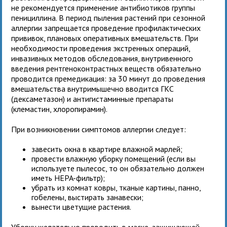
не рекомендуется применение антибиотиков группы
пенициллина. В период пыления растений при сезонной
аллергии запрещается проведение профилактических
прививок, плановых оперативных вмешательств. При
необходимости проведения экстренных операций,
инвазивных методов обследования, внутривенного
введения рентгеноконтрастных веществ обязательно
проводится премедикация: за 30 минут до проведения
вмешательства внутримышечно вводится ГКС
(дексаметазон) и антигистаминные препараты
(клемастин, хлоропирамин).
При возникновении симптомов аллергии следует:
завесить окна в квартире влажной марлей;
провести влажную уборку помещений (если вы
используете пылесос, то он обязательно должен
иметь HEPA-фильтр);
убрать из комнат ковры, тканые картины, панно,
гобелены, выстирать занавески;
вынести цветущие растения.
Уборку желательно проводить в маске, защищающей