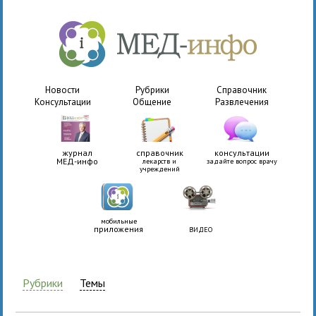
Новости
Рубрики
Справочник
Консультации
Общение
Развлечения
журнал
справочник
консультации
МЕД-инфо
лекарств и
задайте вопрос врачу
учреждений
мобильные
приложения
ВИДЕО
Рубрики
Темы