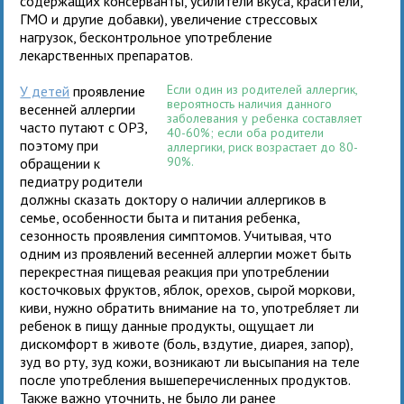
содержащих консерванты, усилители вкуса, красители,
ГМО и другие добавки), увеличение стрессовых
нагрузок, бесконтрольное употребление
лекарственных препаратов.
Если один из родителей аллергик,
У детей
проявление
вероятность наличия данного
весенней аллергии
заболевания у ребенка составляет
часто путают с ОРЗ,
40-60%; если оба родители
поэтому при
аллергики, риск возрастает до 80-
90%.
обращении к
педиатру родители
должны сказать доктору о наличии аллергиков в
семье, особенности быта и питания ребенка,
сезонность проявления симптомов. Учитывая, что
одним из проявлений весенней аллергии может быть
перекрестная пищевая реакция при употреблении
косточковых фруктов, яблок, орехов, сырой моркови,
киви, нужно обратить внимание на то, употребляет ли
ребенок в пищу данные продукты, ощущает ли
дискомфорт в животе (боль, вздутие, диарея, запор),
зуд во рту, зуд кожи, возникают ли высыпания на теле
после употребления вышеперечисленных продуктов.
Также важно уточнить, не было ли ранее