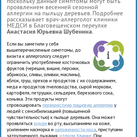
поскольку данные симптомы могут быть
проявлением весенней сезонной
аллергии на пыльцу деревьев. Подробнее
рассказывает врач-аллерголог клиники
МЕДСИ в Благовещенском переулке
Анастасия Юрьевна Шубенина
.
Если вы заметили у себя
вышеперечисленные симптомы, до
визита к аллергологу следует
ограничить употребление косточковых
фруктов (черешня, вишня, персики,
абрикосы, сливы, оливки, маслины),
яблок, груш, орехов и продуктов с их содержанием,
меда и продуктов пчеловодства, сырой моркови,
картофеля, петрушки, сельдерея, березового сока,
коньяка. Эти продукты могут
спровоцировать
перекрестную пищевую аллергию
у
людей с сенсибилизацией (повышенной
чувствительностью) к пыльце деревьев. Она может
проявляться
зудом
во рту, высыпаниями на коже,
усилением насморка и
заложенности носа
, приступами
затрудненного дыхания,
отеком Квинке
. При