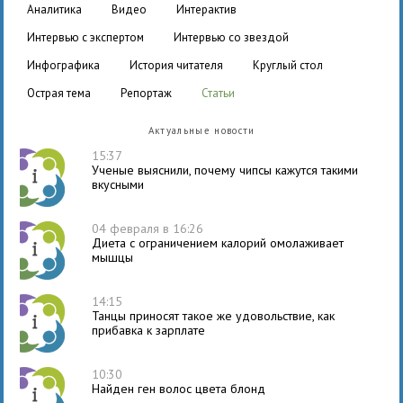
аналитика
видео
интерактив
интервью с экспертом
интервью со звездой
инфографика
история читателя
круглый стол
острая тема
репортаж
статьи
Актуальные новости
15:37
Ученые выяснили, почему чипсы кажутся такими
вкусными
04 февраля в 16:26
Диета с ограничением калорий омолаживает
мышцы
14:15
Танцы приносят такое же удовольствие, как
прибавка к зарплате
10:30
Найден ген волос цвета блонд