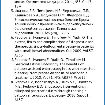
кишки. Кремлевская медицина. 2011, №3, С.117-
124
Иванова Е.В., Тимофеев М.Е., Чернякевич П.Л.,
Кадникова У.А., Цодикова О.М., Федоров Е.Д..
Эндоскопическая диагностика болезни Крона
тонкой кишки с применением видеокапсульной и
баллонной энтероскопии. Клиническая
эндоскопия. 2011, №2(28), С.2-13
Fedorov E., Ivanova E., Timofeev M., Yudin O. The
extent, limits and complications of diagnostic and
therapeutic single-balloon enteroscopy in patients
with small bowel abnormalities. Gut 2009, Vol.57,
A233
Fedorov E., Ivanova Е., Yudin O., Timofeev M.
Gastrointestinal Endoscopy. The benefits of
balloon-assisted enteroscopy in pts with intestinal
bleeding: from precise diagnosis to reasonable
treatment. 2010, Vol.71, №5, AB374, W1619
Ivanova E.V., Boodsinsky S.A., Orlov S.Y., Timofeev
M.E., Fedorov E.D. Endoscopic interventions in
biliary and pancreatic ducts through the single
balloon enteroscope. Endoscopy, 2010, Suppl.1.,
A157