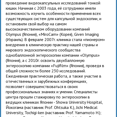
проведение видеокапсульных исследований тонкой
кишки. Начиная с 2003 года, её сотрудники имели
возможность изучить особенности применения всех
существующих систем для капсульной эндоскопии, и
остановили свой выбор на самом
высококачественном оборудовании компаний
Olympus (Япония), «MiroCam» (Корея), Given Imaging
(Израиль). В феврале 2007г. клиника стала «пионером»
внедрения в клиническую практику нашей страны и
мирового эндоскопического сообщества
однобаллонной энтероскопии компании «Olympus»
(Япония), а с 2010г. освоить двухбаллонную
энтероскопию компании «Fujifilm» (Япония), проведя в
общей сложности более 230 исследований.
Ежедневная практическая работа, а также участие в
отечественных и зарубежных конференциях,
позволяет совершенствоваться в своих
профессиональных знаниях и умении. Специалисты
центра прошли стажировку по энтероскопии в
ведущих клиниках Японии - Showa University Hospital,
Йокогама (наставник Prof. Ohtsuka K.), Jichi Medical
University, Tochigi-ken (наставник Prof. Yamamoto H.);