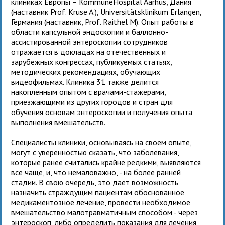
клиниках Европы – KommuneHospital Aarhus, Дания
(наставник Prof. Kruse A.), Universitätsklinikum Erlangen,
Германия (наставник, Prof. Raithel M). Опыт работы в
области капсульной эндоскопии и баллонно-
ассистированной энтероскопии сотрудников
отражается в докладах на отечественных и
зарубежных конгрессах, публикуемых статьях,
методических рекомендациях, обучающих
видеофильмах. Клиника 31 также делится
накопленным опытом с врачами-стажерами,
приезжающими из других городов и стран для
обучения основам энтероскопии и получения опыта
выполнения вмешательств.
Специалисты клиники, основываясь на своём опыте,
могут с уверенностью сказать, что заболевания,
которые ранее считались крайне редкими, выявляются
всё чаще, и, что немаловажно, - на более ранней
стадии. В свою очередь, это даёт возможность
назначить страждущим пациентам обоснованное
медикаментозное лечение, провести необходимое
вмешательство малотравматичным способом - через
энтероскоп, либо определить показания для лечения