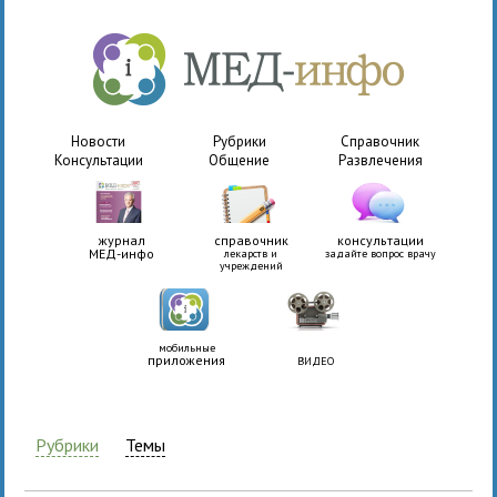
Новости
Рубрики
Справочник
Консультации
Общение
Развлечения
журнал
справочник
консультации
МЕД-инфо
лекарств и
задайте вопрос врачу
учреждений
мобильные
приложения
ВИДЕО
Рубрики
Темы