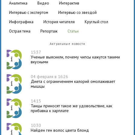
аналитика
видео
интерактив
интервью с экспертом
интервью со звездой
инфографика
история читателя
круглый стол
острая тема
репортаж
статьи
Актуальные новости
15:37
Ученые выяснили, почему чипсы кажутся такими
вкусными
04 февраля в 16:26
Диета с ограничением калорий омолаживает
мышцы
14:15
Танцы приносят такое же удовольствие, как
прибавка к зарплате
10:30
Найден ген волос цвета блонд