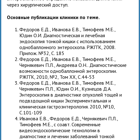
через хирургический доступ.
Основные публикации клиники по теме.
Федоров Е.Д., Иванова Е.В., Тимофеев М.Е.,
Юдин О.И. Диагностическая и лечебная
эндоскопия тонкой кишки с использованием
однобаллонного энтероскопа. РЖГГК, 2008.
Прилож. №32, С. 185
Федоров Е.Д., Иванова Е.В., Тимофеев М.Е.,
Чернякевич П.Л., Андреева О.Н.. Диагностические
возможности однобаллонной энтероскопии.
РЖГГК, 2010, №2, Том XX, С.44-53
Федоров Е.Д., Иванова Е.В., Тимофеев М.Е.,
Чернякевич П.Л., Юдин О.И., Кузнецов Д.А.
Энтероскопия в диагностике опухолей тощей и
подвздошной кишки Экспериментальная и
клиническая гастроэнтерология. 2010, №10,
С.101-109
Иванова Е.В., Федоров Е.Д., Чернякевич П.Л.,
Тимофеев М.Е., с соавт. Современные
видеоэндоскопические технологии в
диагностике и лечении заболеваний тонкой