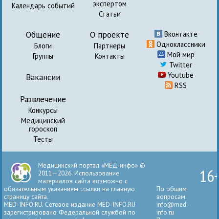
экспертом
Календарь событий
Статьи
Общение
О проекте
Вконтакте
Одноклассники
Блоги
Партнеры
Мой мир
Группы
Контакты
Twitter
Youtube
Вакансии
RSS
Развлечение
Конкурсы
Медицинский
гороскоп
Тесты
Медицинский портал «МЕД-инфо» ©
16
2011—2026. Использование
материалов сайта возможно с
обязательным указанием ссылки на главную
По общим
страницу сайта.
вопросам:
MED-INFO.RU. Сетевое издание MED-INFO.RU
info@med-
зарегистрировано Федеральной службой по
info.ru