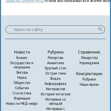
Зарегистрируйтесь
, чтобы воспользоваться всеми воз
Новости
Рубрики
Справочник
Бизнес
Репортаж
Лекарства
Государство и
Аналитика
Учреждения
медицина
Круглый стол
Звезды
Консультации
Острая тема
Наука
Видео
Рубрики
Общество
Инфографика
Наши врачи
События
Интерактив
Статистика
История читателя
Фармация
Интервью со
Новости МЕД-инфо
звездой
Интервью с