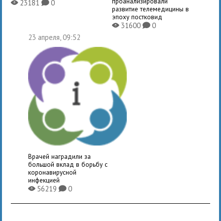
проанализировали
23181
0
X
K
развитие телемедицины в
эпоху постковид
31600
0
X
K
23 апреля, 09:52
Врачей наградили за
большой вклад в борьбу с
коронавирусной
инфекцией
56219
0
X
K