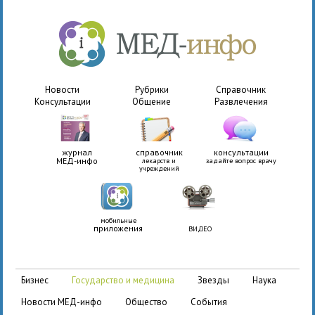
Новости
Рубрики
Справочник
Консультации
Общение
Развлечения
журнал
справочник
консультации
МЕД-инфо
лекарств и
задайте вопрос врачу
учреждений
мобильные
приложения
ВИДЕО
бизнес
государство и медицина
звезды
наука
новости МЕД-инфо
общество
события